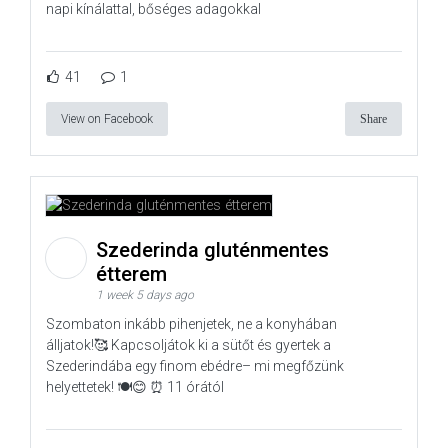
napi kínálattal, bőséges adagokkal
41
1
View on Facebook
Share
Szederinda gluténmentes
étterem
1 week 5 days ago
Szombaton inkább pihenjetek, ne a konyhában
álljatok!🥰 Kapcsoljátok ki a sütőt és gyertek a
Szederindába egy finom ebédre– mi megfőzünk
helyettetek! 🍽️😊 ⏰ 11 órától