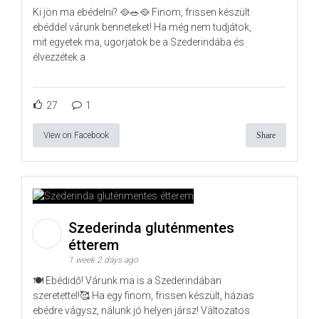
Ki jön ma ebédelni? 🥘🥗🥘 Finom, frissen készült
ebéddel várunk benneteket! Ha még nem tudjátok,
mit egyetek ma, ugorjatok be a Szederindába és
élvezzétek a
27
1
View on Facebook
Share
Szederinda gluténmentes
étterem
1 week 2 days ago
🍽️ Ebédidő! Várunk ma is a Szederindában
szeretettel!🥰 Ha egy finom, frissen készült, házias
ebédre vágysz, nálunk jó helyen jársz! Változatos