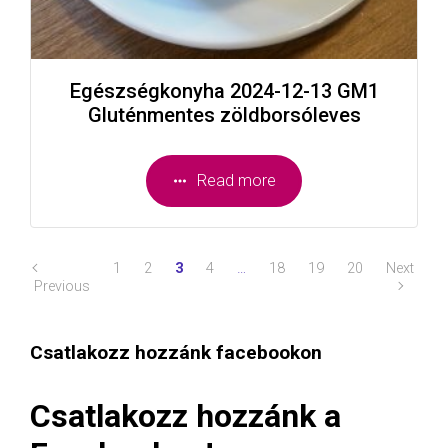
Egészségkonyha 2024-12-13 GM1
Gluténmentes zöldborsóleves
Read more
1
2
3
4
…
18
19
20
Next
Previous
Csatlakozz hozzánk facebookon
Csatlakozz hozzánk a