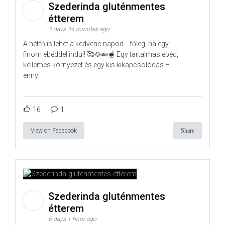
Szederinda gluténmentes
étterem
3 days 34 minutes ago
A hétfő is lehet a kedvenc napod… főleg, ha egy
finom ebéddel indul! 🥰🥘🍛🫕 Egy tartalmas ebéd,
kellemes környezet és egy kis kikapcsolódás –
ennyi
16
1
View on Facebook
Share
Szederinda gluténmentes
étterem
6 days 1 hour ago