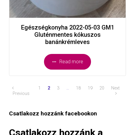
Egészségkonyha 2022-05-03 GM1
Gluténmentes kókuszos
banánkrémleves
Read more
1
2
3
…
18
19
20
Next
Previous
Csatlakozz hozzánk facebookon
Csatlakozz hozzánk a