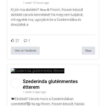
1 week 10 hours ago
Ki jön ma ebédelni? 🥘🥗🥘 Finom, frissen készült
ebéddel várunk benneteket! Ha még nem tudjátok,
mit egyetek ma, ugorjatok be a Szederindába és
élvezzétek a
27
1
View on Facebook
Share
Szederinda gluténmentes
étterem
1 week 3 days ago
🍽️ Ebédidő! Várunk ma is a Szederindában
szeretettel!🥰 Ha egy finom, frissen készült, házias