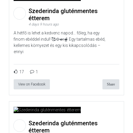
Szederinda gluténmentes
étterem
4 days 9 hours ago
A hétfő is lehet a kedvenc napod… főleg, ha egy
finom ebéddel indul! 🥰🥘🍛🫕 Egy tartalmas ebéd,
kellemes környezet és egy kis kikapcsolódás –
ennyi
17
1
View on Facebook
Share
Szederinda gluténmentes
étterem