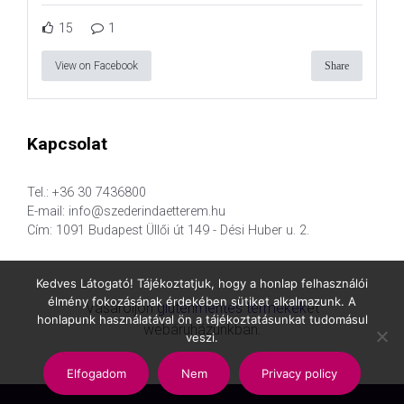
15
1
View on Facebook
Share
Kapcsolat
Tel.: +36 30 7436800
E-mail: info@szederindaetterem.hu
Cím: 1091 Budapest Üllői út 149 - Dési Huber u. 2.
Kedves Látogató! Tájékoztatjuk, hogy a honlap felhasználói
élmény fokozásának érdekében sütiket alkalmazunk. A
Vásároljon
gluténmentes termékek
et
honlapunk használatával ön a tájékoztatásunkat tudomásul
webáruházunkban.
veszi.
Elfogadom
Nem
Privacy policy