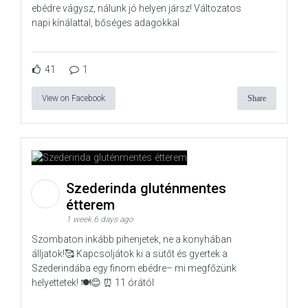
ebédre vágysz, nálunk jó helyen jársz! Változatos
napi kínálattal, bőséges adagokkal
41
1
View on Facebook
Share
Szederinda gluténmentes
étterem
1 week 6 days ago
Szombaton inkább pihenjetek, ne a konyhában
álljatok!🥰 Kapcsoljátok ki a sütőt és gyertek a
Szederindába egy finom ebédre– mi megfőzünk
helyettetek! 🍽️😊 ⏰ 11 órától