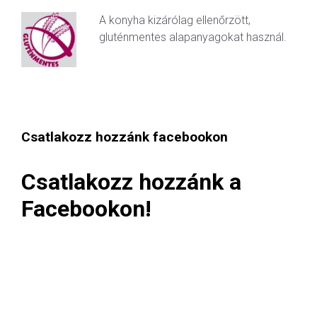
A konyha kizárólag ellenőrzött,
gluténmentes alapanyagokat használ.
Csatlakozz hozzánk facebookon
Csatlakozz hozzánk a
Facebookon!