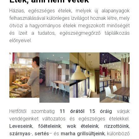
Házias, egészséges ételek, melyek új alapanyagok
felhasználásával különleges ízvilágot hoznak létre, mely
ötvözi a hagyományos ételek megszokott minőségét
és ízeit a tudatos, egészségmegőrző táplálkozás
előnyeivel.
Hétfőtől szombatig
11 órától
15 óráig
várjuk
vendégeinket változatos és egészséges ételekkel.
Leveseink
,
főételeink
,
wok
ételeink
,
rizzottóink
,
szárnyas
-,
sertés
– és
marha
grillsültjeink
, különböző