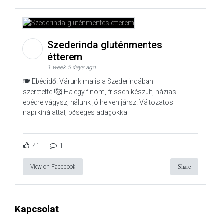
Szederinda gluténmentes
étterem
1 week 5 days ago
🍽️ Ebédidő! Várunk ma is a Szederindában
szeretettel!🥰 Ha egy finom, frissen készült, házias
ebédre vágysz, nálunk jó helyen jársz! Változatos
napi kínálattal, bőséges adagokkal
41
1
View on Facebook
Share
Kapcsolat