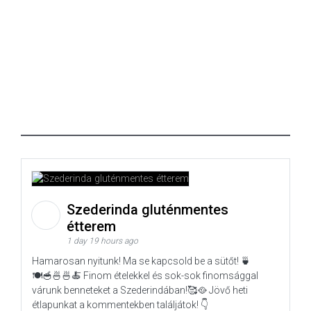
Szederinda gluténmentes
étterem
1 day 19 hours ago
Hamarosan nyitunk! Ma se kapcsold be a sütőt! 🍵
🍽️🥣🍜🍜🍝 Finom ételekkel és sok-sok finomsággal
várunk benneteket a Szederindában!🥰🥘 Jövő heti
étlapunkat a kommentekben találjátok! 👇