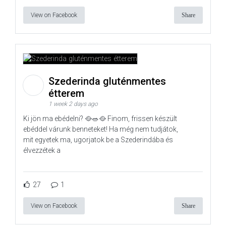
View on Facebook
Share
Szederinda gluténmentes
étterem
1 week 2 days ago
Ki jön ma ebédelni? 🥘🥗🥘 Finom, frissen készült
ebéddel várunk benneteket! Ha még nem tudjátok,
mit egyetek ma, ugorjatok be a Szederindába és
élvezzétek a
27
1
View on Facebook
Share