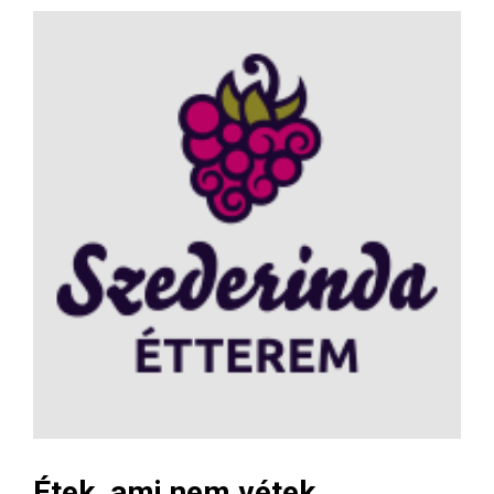
Étek, ami nem vétek