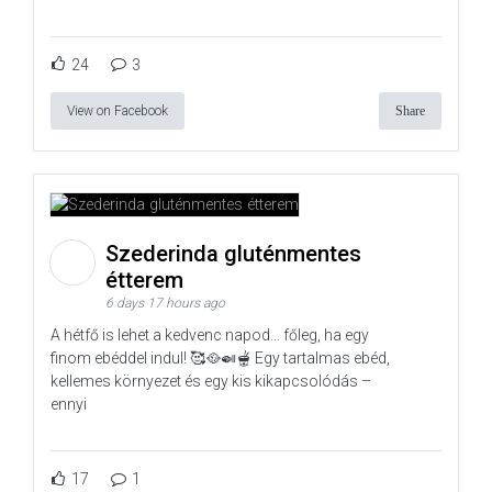
24
3
View on Facebook
Share
Szederinda gluténmentes
étterem
6 days 17 hours ago
A hétfő is lehet a kedvenc napod… főleg, ha egy
finom ebéddel indul! 🥰🥘🍛🫕 Egy tartalmas ebéd,
kellemes környezet és egy kis kikapcsolódás –
ennyi
17
1