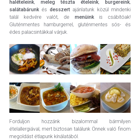
halételeink
,
meleg tészta ételeink
,
burgereink
,
salátabárunk
és
desszert
ajánlatunk közül mindenki
talál kedvére valót, de
menüink
is csábítóak!
Gluténmentes hamburgerrel, gluténmentes sós- és
édes palacsintákkal várjuk.
Forduljon hozzánk bizalommal bármilyen
ételallergiával, mert biztosan találunk Önnek való finom
megoldást étlapunk kínálatából.