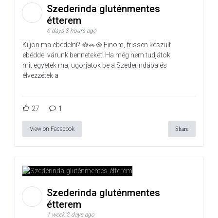
Szederinda gluténmentes
étterem
6 days 3 hours ago
Ki jön ma ebédelni? 🥘🥗🥘 Finom, frissen készült
ebéddel várunk benneteket! Ha még nem tudjátok,
mit egyetek ma, ugorjatok be a Szederindába és
élvezzétek a
27
1
View on Facebook
Share
Szederinda gluténmentes
étterem
1 week 2 days ago