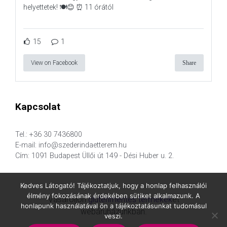
helyettetek! 🍽️😊 ⏰ 11 órától
15
1
View on Facebook
Share
Kapcsolat
Tel.: +36 30 7436800
E-mail: info@szederindaetterem.hu
Cím: 1091 Budapest Üllői út 149 - Dési Huber u. 2.
Kedves Látogató! Tájékoztatjuk, hogy a honlap felhasználói
élmény fokozásának érdekében sütiket alkalmazunk. A
Vásároljon
gluténmentes termékek
et
honlapunk használatával ön a tájékoztatásunkat tudomásul
webáruházunkban.
veszi.