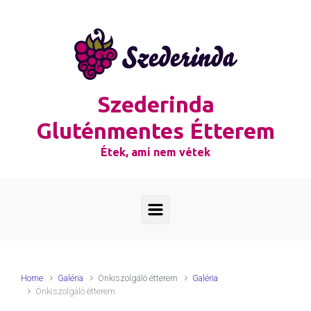
Skip to main content
Szederinda
Gluténmentes Étterem
Étek, ami nem vétek
Home
Galéria
Önkiszolgáló étterem
Galéria
Önkiszolgáló étterem