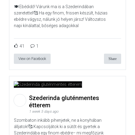
🍽️ Ebédidő! Várunk ma is a Szederindában
szeretettel!🥰 Ha egy finom, frissen készült, házias
ebédre vágysz, nálunk jó helyen jársz! Változatos
napi kínálattal, bőséges adagokkal
41
1
View on Facebook
Share
Szederinda gluténmentes
étterem
1 week 5 days ago
Szombaton inkább pihenjetek, ne a konyhában
álljatok!🥰 Kapcsoljátok ki a sütőt és gyertek a
Szederindába egy finom ebédre– mi megfőzünk