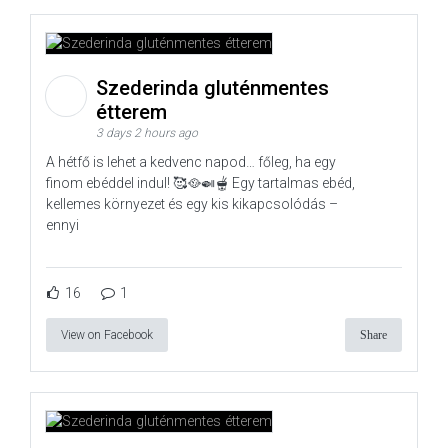
Szederinda gluténmentes
étterem
3 days 2 hours ago
A hétfő is lehet a kedvenc napod… főleg, ha egy
finom ebéddel indul! 🥰🥘🍛🫕 Egy tartalmas ebéd,
kellemes környezet és egy kis kikapcsolódás –
ennyi
16
1
View on Facebook
Share