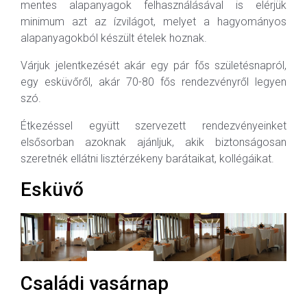
mentes alapanyagok felhasználásával is elérjük
minimum azt az ízvilágot, melyet a hagyományos
alapanyagokból készült ételek hoznak.
Várjuk jelentkezését akár egy pár fős születésnapról,
egy esküvőről, akár 70-80 fős rendezvényről legyen
szó.
Étkezéssel együtt szervezett rendezvényeinket
elsősorban azoknak ajánljuk, akik biztonságosan
szeretnék ellátni lisztérzékeny barátaikat, kollégáikat.
Esküvő
Családi vasárnap