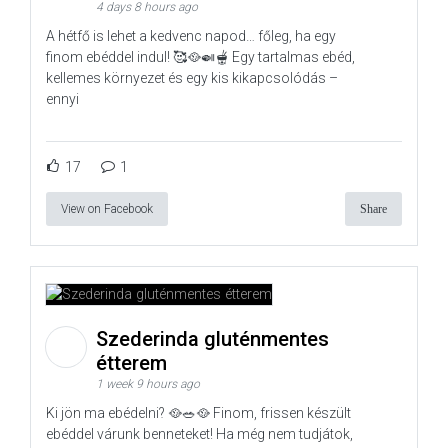
4 days 8 hours ago
A hétfő is lehet a kedvenc napod… főleg, ha egy
finom ebéddel indul! 🥰🥘🍛🫕 Egy tartalmas ebéd,
kellemes környezet és egy kis kikapcsolódás –
ennyi
17
1
View on Facebook
Share
Szederinda gluténmentes
étterem
1 week 9 hours ago
Ki jön ma ebédelni? 🥘🥗🥘 Finom, frissen készült
ebéddel várunk benneteket! Ha még nem tudjátok,