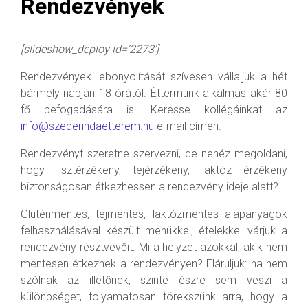
Rendezvények
[slideshow_deploy id=’2273′]
Rendezvények lebonyolítását szívesen vállaljuk a hét
bármely napján 18 órától. Éttermünk alkalmas akár 80
fő befogadására is. Keresse kollégáinkat az
info@szederindaetterem.hu
e-mail címen.
Rendezvényt szeretne szervezni, de nehéz megoldani,
hogy lisztérzékeny, tejérzékeny, laktóz érzékeny
biztonságosan étkezhessen a rendezvény ideje alatt?
Gluténmentes, tejmentes, laktózmentes alapanyagok
felhasználásával készült menükkel, ételekkel várjuk a
rendezvény résztvevőit. Mi a helyzet azokkal, akik nem
mentesen étkeznek a rendezvényen? Eláruljuk: ha nem
szólnak az illetőnek, szinte észre sem veszi a
különbséget, folyamatosan törekszünk arra, hogy a