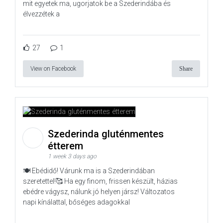
mit egyetek ma, ugorjatok be a Szederindába és
élvezzétek a
27
1
View on Facebook
Share
Szederinda gluténmentes
étterem
1 week 3 days ago
🍽️ Ebédidő! Várunk ma is a Szederindában
szeretettel!🥰 Ha egy finom, frissen készült, házias
ebédre vágysz, nálunk jó helyen jársz! Változatos
napi kínálattal, bőséges adagokkal