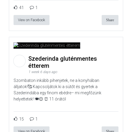
41
1
View on Facebook
Share
Szederinda gluténmentes
étterem
1 week 6 days ago
Szombaton inkább pihenjetek, ne a konyhában
álljatok!🥰 Kapcsoljátok ki a sütőt és gyertek a
Szederindába egy finom ebédre– mi megfőzünk
helyettetek! 🍽️😊 ⏰ 11 órától
15
1
View on Facebook
Share