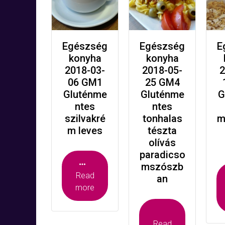
Egészség
Egészség
E
konyha
konyha
2018-03-
2018-05-
2
06 GM1
25 GM4
Gluténme
Gluténme
G
ntes
ntes
szilvakré
tonhalas
m
m leves
tészta
olívás
paradicso
mszószb
Read
an
more
Read