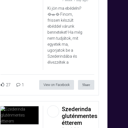
1 week 1 day ago
Ki jön ma ebédelni?
🥘🥗🥘 Finom,
frissen készült
ebéddel várunk
benneteket! Ha még
nem tudjátok, mit
egyetek ma,
ugorjatok be a
Szederindába és
élvezzétek a
27
1
View on Facebook
Share
Szederinda
gluténmentes
étterem