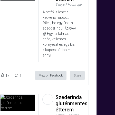
5 days 7 hours ago
A hétfő is lehet a
kedvenc napod…
főleg, ha egy finom
ebéddel indul! 🥰🥘🍛
🫕 Egy tartalmas
ebéd, kellemes
környezet és egy kis
kikapcsolódás –
ennyi
17
1
View on Facebook
Share
Szederinda
gluténmentes
étterem