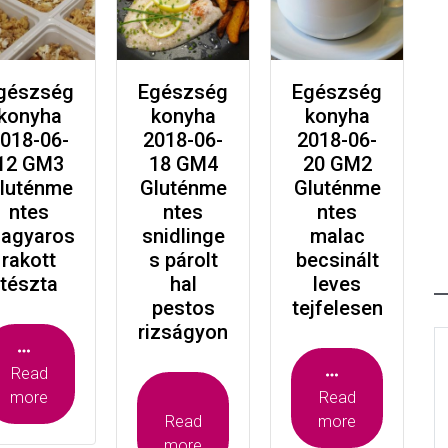
gészség
Egészség
Egészség
konyha
konyha
konyha
018-06-
2018-06-
2018-06-
12 GM3
18 GM4
20 GM2
luténme
Gluténme
Gluténme
ntes
ntes
ntes
agyaros
snidlinge
malac
rakott
s párolt
becsinált
tészta
hal
leves
pestos
tejfelesen
rizságyon
Read
more
Read
Read
more
more