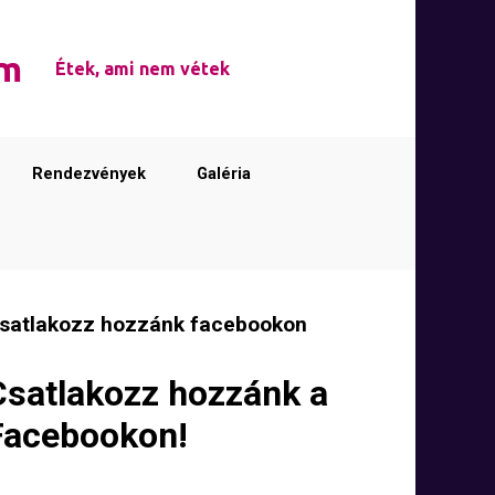
em
Étek, ami nem vétek
Rendezvények
Galéria
satlakozz hozzánk facebookon
Csatlakozz hozzánk a
Facebookon!