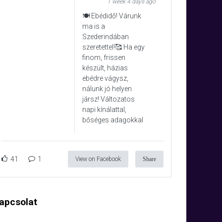
1 week 4 days ago
🍽️ Ebédidő! Várunk
ma is a
Szederindában
szeretettel!🥰 Ha egy
finom, frissen
készült, házias
ebédre vágysz,
nálunk jó helyen
jársz! Változatos
napi kínálattal,
bőséges adagokkal
41
1
View on Facebook
Share
apcsolat