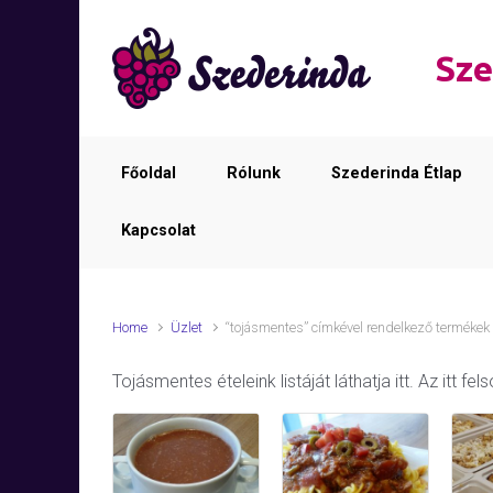
Skip to main content
Sze
Főoldal
Rólunk
Szederinda Étlap
Kapcsolat
Home
Üzlet
“tojásmentes” címkével rendelkező termékek
Tojásmentes ételeink listáját láthatja itt. Az itt f