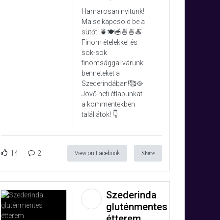
Hamarosan nyitunk!
Ma se kapcsold be a
sütőt! 🍵🍽️🥣🍜🍜🍝
Finom ételekkel és
sok-sok
finomsággal várunk
benneteket a
Szederindában!🥰🥘
Jövő heti étlapunkat
a kommentekben
találjátok! 👇
14
2
View on Facebook
Share
Szederinda
gluténmentes
étterem