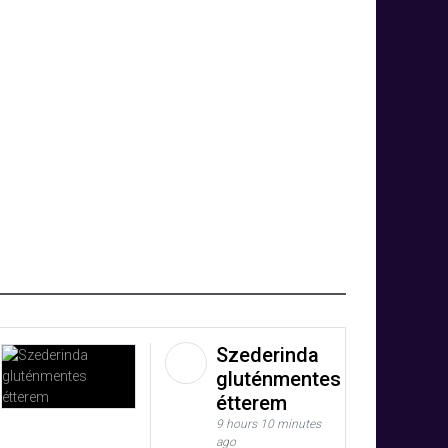
Szederinda
gluténmentes
étterem
9 hours 10 minutes
ago