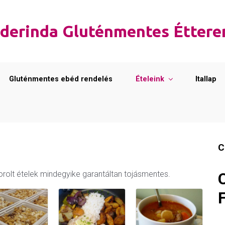
derinda Gluténmentes Étter
Gluténmentes ebéd rendelés
Ételeink
Itallap
C
elsorolt ételek mindegyike garantáltan tojásmentes.