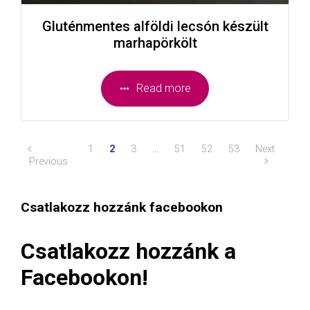
Gluténmentes alföldi lecsón készült
marhapörkölt
Read more
1
2
3
…
51
52
53
Next
Previous
Csatlakozz hozzánk facebookon
Csatlakozz hozzánk a
Facebookon!