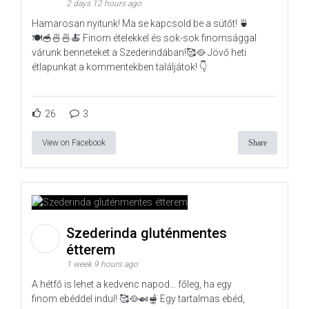
2 days 12 hours ago
Hamarosan nyitunk! Ma se kapcsold be a sütőt! 🍵
🍽️🥣🍜🍜🍝 Finom ételekkel és sok-sok finomsággal
várunk benneteket a Szederindában!🥰🥘 Jövő heti
étlapunkat a kommentekben találjátok! 👇
26
3
View on Facebook
Share
Szederinda gluténmentes
étterem
1 week 9 hours ago
A hétfő is lehet a kedvenc napod… főleg, ha egy
finom ebéddel indul! 🥰🥘🍛🫕 Egy tartalmas ebéd,