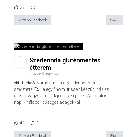
27
1
View on Facebook
Share
Szederinda gluténmentes
étterem
1 week 6 days ago
🍽️ Ebédidő! Várunk ma is a Szederindában
szeretettel!🥰 Ha egy finom, frissen készült, házias
ebédre vágysz, nálunk jó helyen jársz! Változatos
napi kínálattal, bőséges adagokkal
41
1
View on Facebook
Share