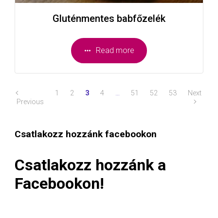
Gluténmentes babfőzelék
Read more
1
2
3
4
…
51
52
53
Next
Previous
Csatlakozz hozzánk facebookon
Csatlakozz hozzánk a
Facebookon!