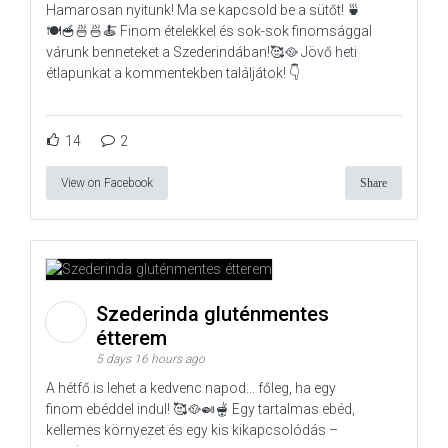
Hamarosan nyitunk! Ma se kapcsold be a sütőt! 🍵
🍽️🥣🍜🍜🍝 Finom ételekkel és sok-sok finomsággal
várunk benneteket a Szederindában!🥰🥘 Jövő heti
étlapunkat a kommentekben találjátok! 👇
14
2
View on Facebook
Share
Szederinda gluténmentes
étterem
5 days 16 hours ago
A hétfő is lehet a kedvenc napod… főleg, ha egy
finom ebéddel indul! 🥰🥘🍛🫕 Egy tartalmas ebéd,
kellemes környezet és egy kis kikapcsolódás –