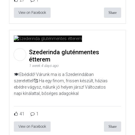
27
1
View on Facebook
Share
Szederinda gluténmentes
étterem
1 week 4 days ago
🍽️ Ebédidő! Várunk ma is a Szederindában
szeretettel!🥰 Ha egy finom, frissen készült, házias
ebédre vágysz, nálunk jó helyen jársz! Változatos
napi kínálattal, bőséges adagokkal
41
1
View on Facebook
Share