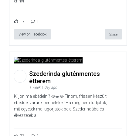
ennyi
17
1
View on Facebook
Share
Szederinda gluténmentes
étterem
1 week 1 day ago
Ki jön ma ebédelni? 🥘🥗🥘 Finom, frissen készült
ebéddel várunk benneteket! Ha még nem tudjátok,
mit egyetek ma, ugorjatok be a Szederindába és
élvezzétek a