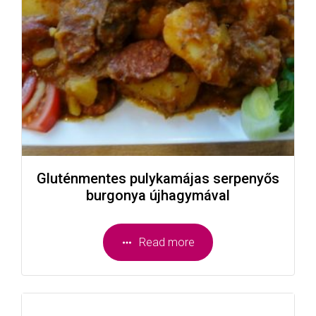
Gluténmentes pulykamájas serpenyős
burgonya újhagymával
Read more