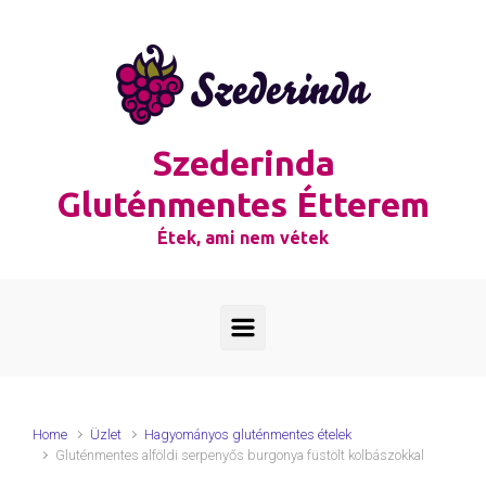
Skip to main content
Szederinda
Gluténmentes Étterem
Étek, ami nem vétek
Home
Üzlet
Hagyományos gluténmentes ételek
Gluténmentes alföldi serpenyős burgonya füstölt kolbászokkal