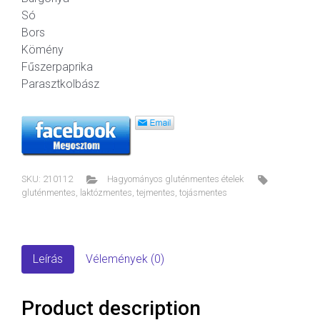
Só
Bors
Kömény
Fűszerpaprika
Parasztkolbász
SKU:
210112
Hagyományos gluténmentes ételek
gluténmentes
,
laktózmentes
,
tejmentes
,
tojásmentes
Leírás
Vélemények (0)
Product description