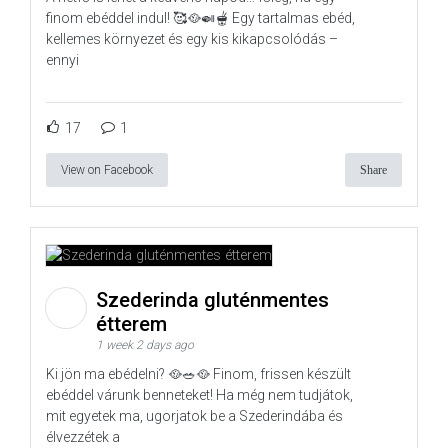
finom ebéddel indul! 🥰🥘🍛🫕 Egy tartalmas ebéd,
kellemes környezet és egy kis kikapcsolódás –
ennyi
17
1
View on Facebook
Share
Szederinda gluténmentes
étterem
1 week 2 days ago
Ki jön ma ebédelni? 🥘🥗🥘 Finom, frissen készült
ebéddel várunk benneteket! Ha még nem tudjátok,
mit egyetek ma, ugorjatok be a Szederindába és
élvezzétek a