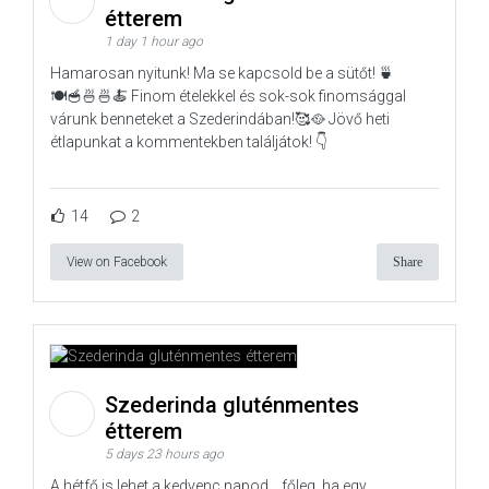
étterem
1 day 1 hour ago
Hamarosan nyitunk! Ma se kapcsold be a sütőt! 🍵
🍽️🥣🍜🍜🍝 Finom ételekkel és sok-sok finomsággal
várunk benneteket a Szederindában!🥰🥘 Jövő heti
étlapunkat a kommentekben találjátok! 👇
14
2
View on Facebook
Share
Szederinda gluténmentes
étterem
5 days 23 hours ago
A hétfő is lehet a kedvenc napod… főleg, ha egy