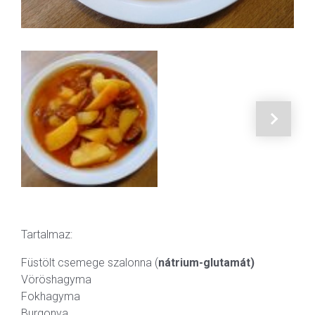
Tartalmaz:
Füstölt csemege szalonna (
nátrium-glutamát)
Vöröshagyma
Fokhagyma
Burgonya