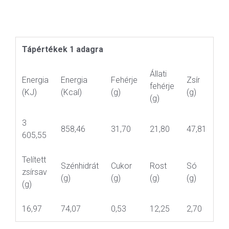
Tápértékek 1 adagra
Állati
Energia
Energia
Fehérje
Zsír
fehérje
(KJ)
(Kcal)
(g)
(g)
(g)
3
858,46
31,70
21,80
47,81
605,55
Telített
Szénhidrát
Cukor
Rost
Só
zsírsav
(g)
(g)
(g)
(g)
(g)
16,97
74,07
0,53
12,25
2,70