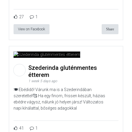
27
1
View on Facebook
Share
Szederinda gluténmentes
étterem
1 week 5 days ago
🍽️ Ebédidő! Várunk ma is a Szederindában
szeretettel!🥰 Ha egy finom, frissen készült, házias
ebédre vágysz, nálunk jó helyen jársz! Változatos
napi kínálattal, bőséges adagokkal
41
1