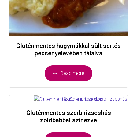
Gluténmentes hagymákkal sült sertés
pecsenyelevében tálalva
Read more
Gluténmentes szerb rizseshús
zöldbabbal színezve