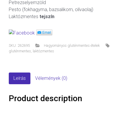
Petrezselyemzöld
Pesto (fokhagyma, bazsalikom, olívaolaj)
Laktózmentes
tejszín
SKU:
262695
Hagyományos gluténmentes ételek
gluténmentes
,
laktózmentes
Leírás
Vélemények (0)
Product description