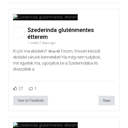
Szederinda gluténmentes
étterem
1 week 2 days ago
Ki jön ma ebédelni? 🥘🥗🥘 Finom, frissen készült
ebéddel várunk benneteket! Ha még nem tudjátok,
mit egyetek ma, ugorjatok be a Szederindába és
élvezzétek a
27
1
View on Facebook
Share