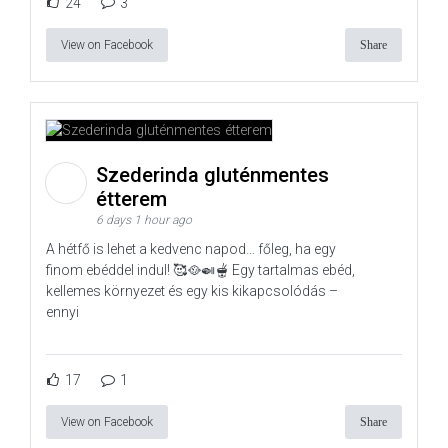
24
3
View on Facebook
Share
Szederinda gluténmentes
étterem
6 days 1 hour ago
A hétfő is lehet a kedvenc napod… főleg, ha egy
finom ebéddel indul! 🥰🥘🍛🫕 Egy tartalmas ebéd,
kellemes környezet és egy kis kikapcsolódás –
ennyi
17
1
View on Facebook
Share