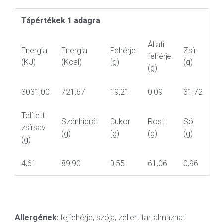
Tápértékek 1 adagra
Állati
Energia
Energia
Fehérje
Zsír
fehérje
(KJ)
(Kcal)
(g)
(g)
(g)
3031,00
721,67
19,21
0,09
31,72
Telített
Szénhidrát
Cukor
Rost
Só
zsírsav
(g)
(g)
(g)
(g)
(g)
4,61
89,90
0,55
61,06
0,96
Allergének:
tejfehérje, szója, zellert tartalmazhat