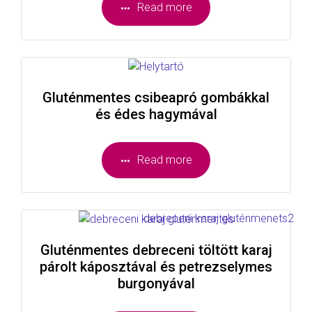
Read more
Gluténmentes csibeapró gombákkal
és édes hagymával
Read more
Gluténmentes debreceni töltött karaj
párolt káposztával és petrezselymes
burgonyával