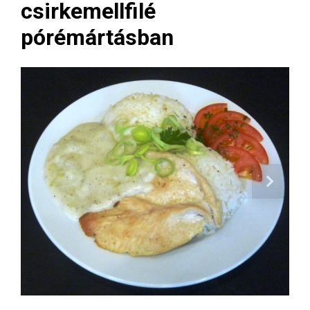
csirkemellfilé
pórémártásban
Next