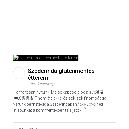
Szederinda gluténmentes
étterem
1 day 3 hours ago
Hamarosan nyitunk! Ma se kapcsold be a sütőt! 🍵
🍽️🥣🍜🍜🍝 Finom ételekkel és sok-sok finomsággal
várunk benneteket a Szederindában!🥰🥘 Jövő heti
étlapunkat a kommentekben találjátok! 👇