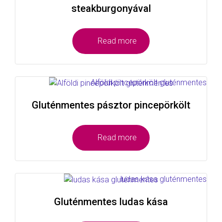
steakburgonyával
Read more
Gluténmentes pásztor pincepörkölt
Read more
Gluténmentes ludas kása