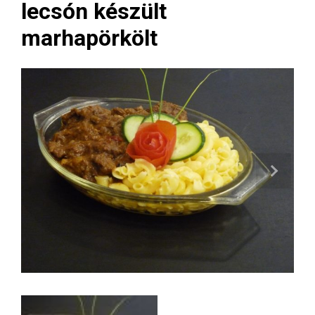
lecsón készült
marhapörkölt
Next