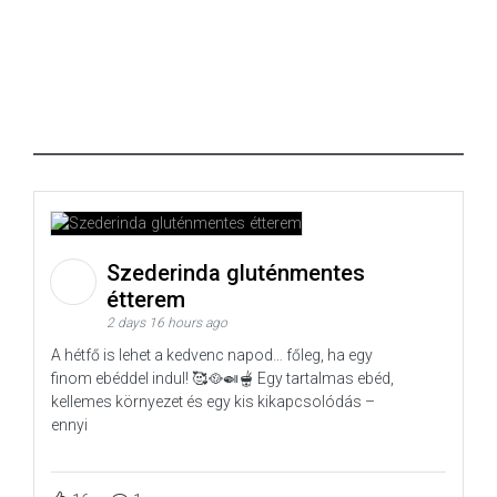
Szederinda gluténmentes
étterem
2 days 16 hours ago
A hétfő is lehet a kedvenc napod… főleg, ha egy
finom ebéddel indul! 🥰🥘🍛🫕 Egy tartalmas ebéd,
kellemes környezet és egy kis kikapcsolódás –
ennyi