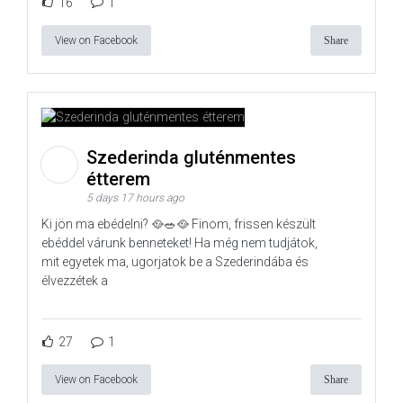
16
1
View on Facebook
Share
Szederinda gluténmentes
étterem
5 days 17 hours ago
Ki jön ma ebédelni? 🥘🥗🥘 Finom, frissen készült
ebéddel várunk benneteket! Ha még nem tudjátok,
mit egyetek ma, ugorjatok be a Szederindába és
élvezzétek a
27
1
View on Facebook
Share