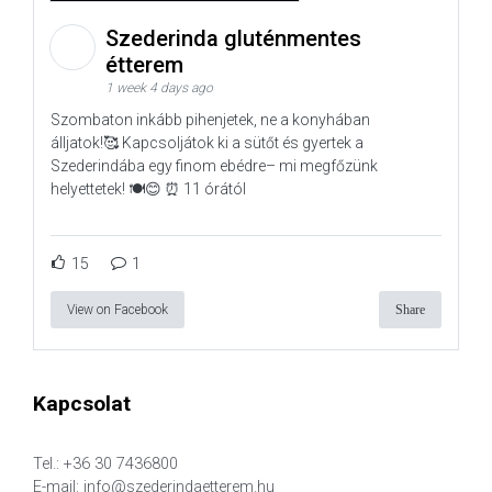
Szederinda gluténmentes
étterem
1 week 4 days ago
Szombaton inkább pihenjetek, ne a konyhában
álljatok!🥰 Kapcsoljátok ki a sütőt és gyertek a
Szederindába egy finom ebédre– mi megfőzünk
helyettetek! 🍽️😊 ⏰ 11 órától
15
1
View on Facebook
Share
Kapcsolat
Tel.: +36 30 7436800
E-mail: info@szederindaetterem.hu