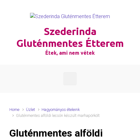
Skip to main content
Szederinda
Gluténmentes Étterem
Étek, ami nem vétek
Home
Üzlet
Hagyományos ételeink
Gluténmentes alföldi lecsón készült marhapörkölt
Gluténmentes alföldi