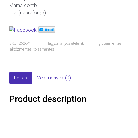
Marha comb
Olaj (napraforgó)
SKU:
262641
Hagyományos ételeink
gluténmentes
,
laktózmentes
,
tojásmentes
Leírás
Vélemények (0)
Product description