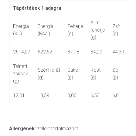
Tápértékek 1 adagra
Állati
Energia
Energia
Fehérje
Zsír
fehérje
(KJ)
(Kcal)
(g)
(g)
(g)
2614,57
622,52
37,18
34,20
44,30
Telített
Szénhidrát
Cukor
Rost
Só
zsírsav
(g)
(g)
(g)
(g)
(g)
12,01
18,59
0,00
6,53
6,01
Allergének:
zellert tartalmazhat