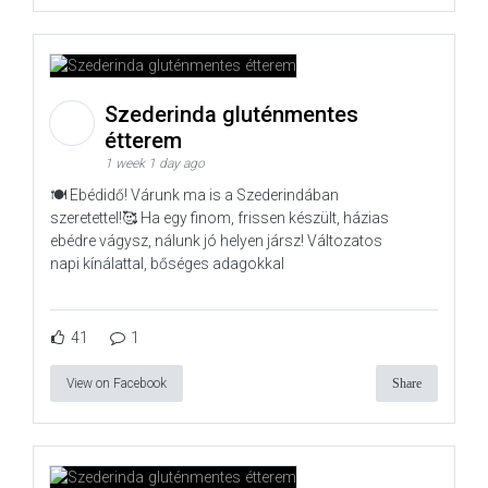
Szederinda gluténmentes
étterem
1 week 1 day ago
🍽️ Ebédidő! Várunk ma is a Szederindában
szeretettel!🥰 Ha egy finom, frissen készült, házias
ebédre vágysz, nálunk jó helyen jársz! Változatos
napi kínálattal, bőséges adagokkal
41
1
View on Facebook
Share