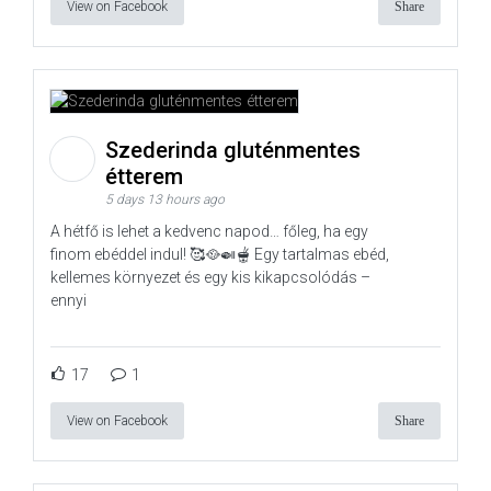
View on Facebook
Share
Szederinda gluténmentes
étterem
5 days 13 hours ago
A hétfő is lehet a kedvenc napod… főleg, ha egy
finom ebéddel indul! 🥰🥘🍛🫕 Egy tartalmas ebéd,
kellemes környezet és egy kis kikapcsolódás –
ennyi
17
1
View on Facebook
Share