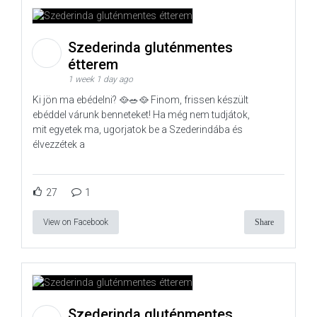
Szederinda gluténmentes
étterem
1 week 1 day ago
Ki jön ma ebédelni? 🥘🥗🥘 Finom, frissen készült
ebéddel várunk benneteket! Ha még nem tudjátok,
mit egyetek ma, ugorjatok be a Szederindába és
élvezzétek a
27
1
View on Facebook
Share
Szederinda gluténmentes