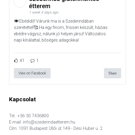
étterem
1 week 4 days ago
🍽️ Ebédidő! Várunk ma is a Szederindában
szeretettel!🥰 Ha egy finom, frissen készült, házias
ebédre vágysz, nálunk jó helyen jársz! Változatos
napi kínálattal, bőséges adagokkal
41
1
View on Facebook
Share
Kapcsolat
Tel.: +36 30 7436800
E-mail: info@szederindaetterem.hu
Cím: 1091 Budapest Üllői út 149 - Dési Huber u. 2.