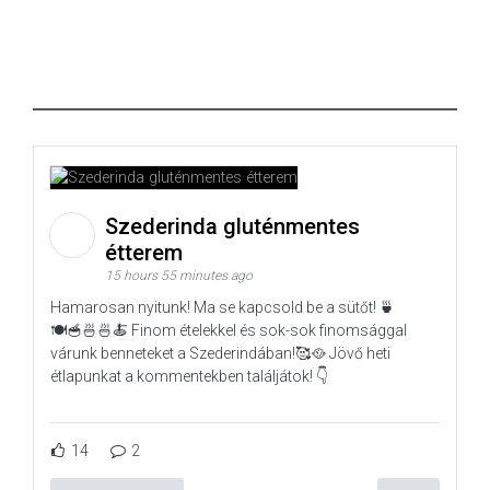
Szederinda gluténmentes
étterem
15 hours 55 minutes ago
Hamarosan nyitunk! Ma se kapcsold be a sütőt! 🍵
🍽️🥣🍜🍜🍝 Finom ételekkel és sok-sok finomsággal
várunk benneteket a Szederindában!🥰🥘 Jövő heti
étlapunkat a kommentekben találjátok! 👇
14
2