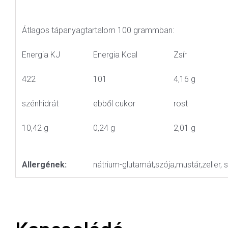
Átlagos tápanyagtartalom 100 grammban:
Energia KJ
Energia Kcal
Zsír
422
101
4,16 g
szénhidrát
ebből cukor
rost
10,42 g
0,24 g
2,01 g
Allergének:
nátrium-glutamát,szója,mustár,zeller, sz