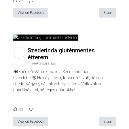
27
1
View on Facebook
Share
Szederinda gluténmentes
étterem
1 week 2 days ago
🍽️ Ebédidő! Várunk ma is a Szederindában
szeretettel!🥰 Ha egy finom, frissen készült, házias
ebédre vágysz, nálunk jó helyen jársz! Változatos
napi kínálattal, bőséges adagokkal
41
1
View on Facebook
Share