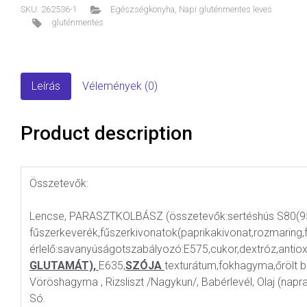
SKU:
262536-1
Egészségkonyha
,
Napi gluténmentes leves
gluténmentes
Leírás
Vélemények (0)
Product description
Összetevők:
Lencse, PARASZTKOLBÁSZ (összetevők:sertéshús S80(9
fűszerkeverék,fűszerkivonatok(paprikakivonat,rozmaring
érlelő:savanyúságotszabályozó:E575,cukor,dextróz,antiox
GLUTAMÁT),
E635,
SZÓJA
texturátum,fokhagyma,őrölt b
Vöröshagyma , Rizsliszt /Nagykun/, Babérlevél, Olaj (napr
Só.