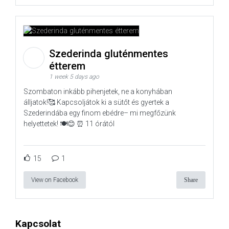
Szederinda gluténmentes
étterem
1 week 5 days ago
Szombaton inkább pihenjetek, ne a konyhában
álljatok!🥰 Kapcsoljátok ki a sütőt és gyertek a
Szederindába egy finom ebédre– mi megfőzünk
helyettetek! 🍽️😊 ⏰ 11 órától
15
1
View on Facebook
Share
Kapcsolat