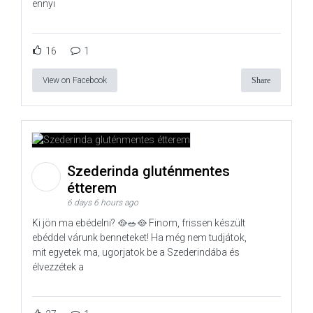
ennyi
16
1
View on Facebook
Share
Szederinda gluténmentes
étterem
6 days 6 hours ago
Ki jön ma ebédelni? 🥘🥗🥘 Finom, frissen készült
ebéddel várunk benneteket! Ha még nem tudjátok,
mit egyetek ma, ugorjatok be a Szederindába és
élvezzétek a