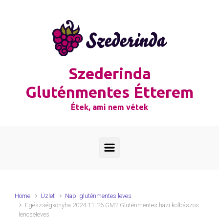
Skip to main content
Szederinda
Gluténmentes Étterem
Étek, ami nem vétek
Home
Üzlet
Napi gluténmentes leves
Egészségkonyha 2024-11-26 GM2 Gluténmentes házi kolbászos
lencseleves