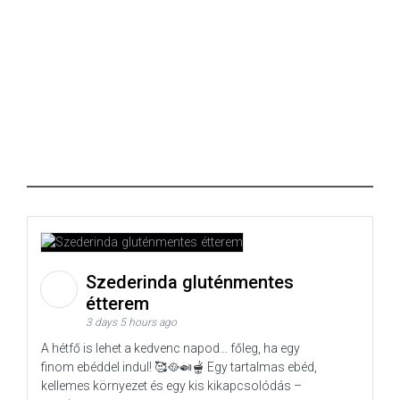
Szederinda gluténmentes
étterem
3 days 5 hours ago
A hétfő is lehet a kedvenc napod… főleg, ha egy
finom ebéddel indul! 🥰🥘🍛🫕 Egy tartalmas ebéd,
kellemes környezet és egy kis kikapcsolódás –