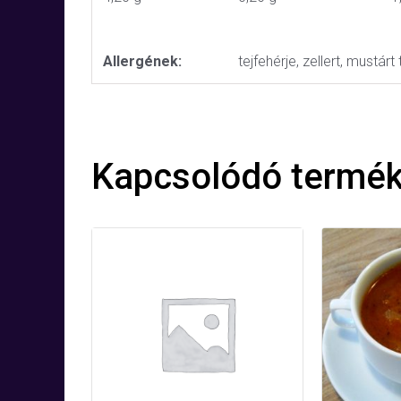
Allergének:
tejfehérje, zellert, mustár
Kapcsolódó termé