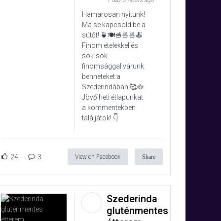
1 day 3 hours ago
Hamarosan nyitunk!
Ma se kapcsold be a
sütőt! 🍵🍽️🥣🍜🍜🍝
Finom ételekkel és
sok-sok
finomsággal várunk
benneteket a
Szederindában!🥰🥘
Jövő heti étlapunkat
a kommentekben
találjátok! 👇
24
3
View on Facebook
Share
Szederinda
gluténmentes