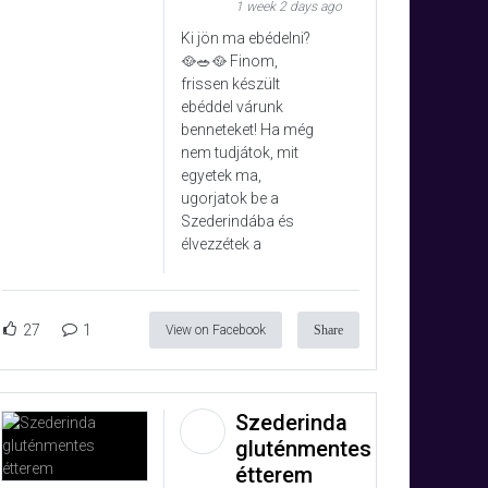
1 week 2 days ago
Ki jön ma ebédelni?
🥘🥗🥘 Finom,
frissen készült
ebéddel várunk
benneteket! Ha még
nem tudjátok, mit
egyetek ma,
ugorjatok be a
Szederindába és
élvezzétek a
27
1
View on Facebook
Share
Szederinda
gluténmentes
étterem