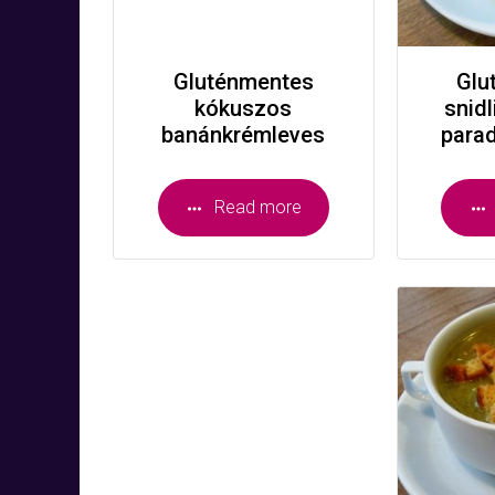
Gluténmentes
Glu
kókuszos
snid
banánkrémleves
para
Read more