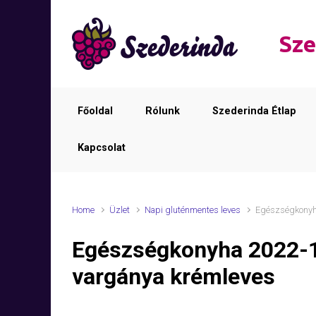
Skip to main content
Sze
Főoldal
Rólunk
Szederinda Étlap
Kapcsolat
Home
Üzlet
Napi gluténmentes leves
Egészségkonyh
Egészségkonyha 2022-
vargánya krémleves