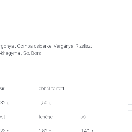
gonya , Gomba csiperke, Vargánya, Rizsliszt
okhagyma , Só, Bors
sír
ebből telített
,82 g
1,50 g
ost
fehérje
só
,23 g
1,82 g
0,40 g