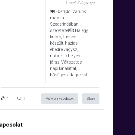
1 week 5 days ago
🍽️ Ebédidő! Várunk
ma is a
Szederindában
szeretettel!🥰 Ha egy
finom, frissen
készült, házias
ebédre vágysz,
nálunk jó helyen
jársz! Változatos
napi kínálattal,
bőséges adagokkal
41
1
View on Facebook
Share
apcsolat