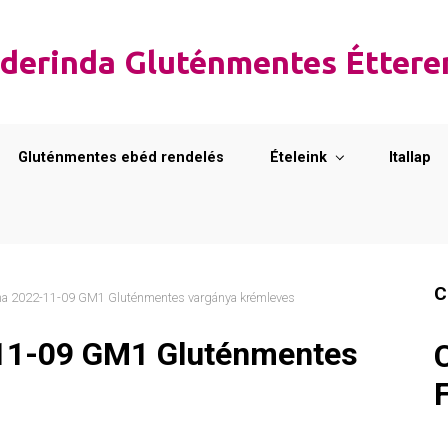
derinda Gluténmentes Étter
Gluténmentes ebéd rendelés
Ételeink
Itallap
C
a 2022-11-09 GM1 Gluténmentes vargánya krémleves
11-09 GM1 Gluténmentes