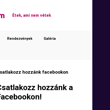
em
Étek, ami nem vétek
Rendezvények
Galéria
satlakozz hozzánk facebookon
Csatlakozz hozzánk a
Facebookon!