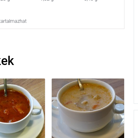
t tartalmazhat
kek