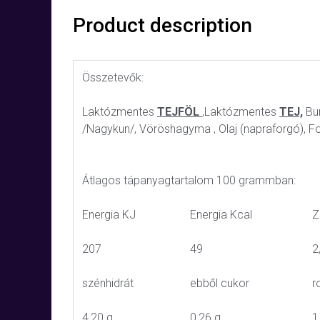
Product description
Összetevők:
Laktózmentes
TEJFÖL
,Laktózmentes
TEJ,
Bur
/Nagykun/, Vöröshagyma , Olaj (napraforgó), F
Átlagos tápanyagtartalom 100 grammban:
Energia KJ
Energia Kcal
Z
207
49
2
szénhidrát
ebből cukor
r
4,20 g
0,26 g
1