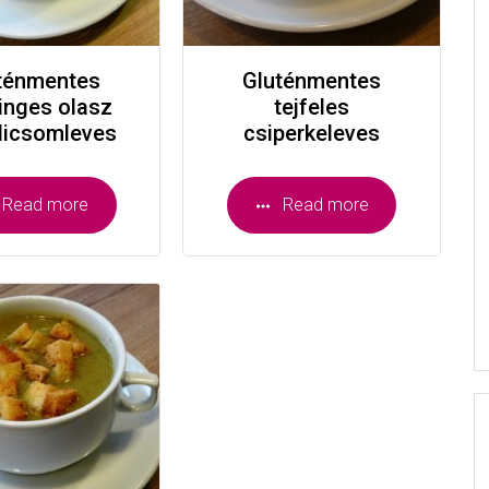
ténmentes
Gluténmentes
linges olasz
tejfeles
dicsomleves
csiperkeleves
Read more
Read more