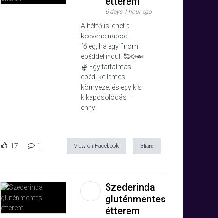
étterem
6 days 1 hour ago
A hétfő is lehet a
kedvenc napod…
főleg, ha egy finom
ebéddel indul! 🥰🥘🍛
🫕 Egy tartalmas
ebéd, kellemes
környezet és egy kis
kikapcsolódás –
ennyi
17
1
View on Facebook
Share
Szederinda
gluténmentes
étterem