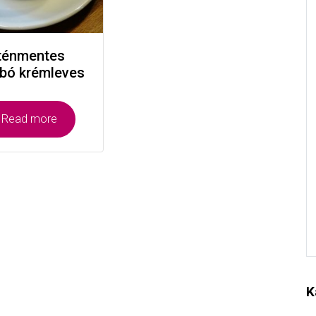
ténmentes
bó krémleves
Read more
K