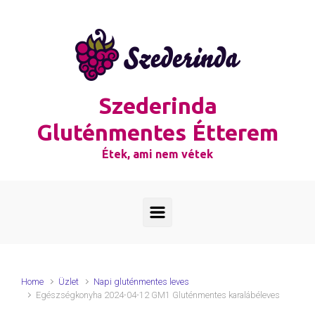
Skip to main content
Szederinda
Gluténmentes Étterem
Étek, ami nem vétek
Home
Üzlet
Napi gluténmentes leves
Egészségkonyha 2024-04-12 GM1 Gluténmentes karalábéleves