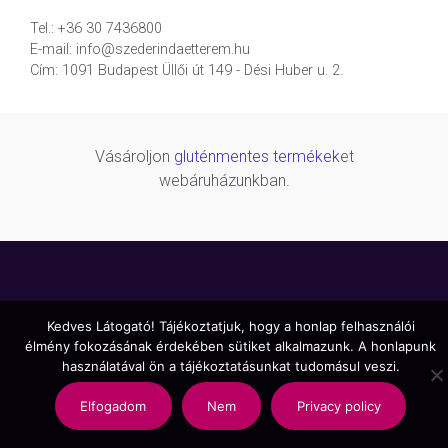
Tel.: +36 30 7436800
E-mail: info@szederindaetterem.hu
Cím: 1091 Budapest Üllői út 149 - Dési Huber u. 2.
Vásároljon
gluténmentes termékek
et
webáruházunkban.
Kedves Látogató! Tájékoztatjuk, hogy a honlap felhasználói
élmény fokozásának érdekében sütiket alkalmazunk. A honlapunk
használatával ön a tájékoztatásunkat tudomásul veszi.
Elfogadom
Nem
Privacy policy