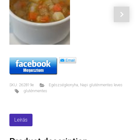
SKU:
262819e
Egészségkonyha
,
Napi gluténmentes leves
gluténmentes
Leírás