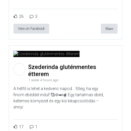
26
3
View on Facebook
Share
Szederinda gluténmentes
étterem
1 week 4 hours ago
A hétfő is lehet a kedvenc napod… főleg, ha egy
finom ebéddel indul! 🥰🥘🍛🫕 Egy tartalmas ebéd,
kellemes környezet és egy kis kikapcsolódás –
ennyi
17
1