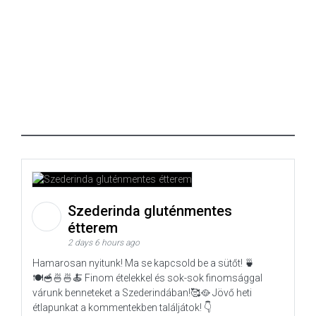
Szederinda gluténmentes
étterem
2 days 6 hours ago
Hamarosan nyitunk! Ma se kapcsold be a sütőt! 🍵
🍽️🥣🍜🍜🍝 Finom ételekkel és sok-sok finomsággal
várunk benneteket a Szederindában!🥰🥘 Jövő heti
étlapunkat a kommentekben találjátok! 👇