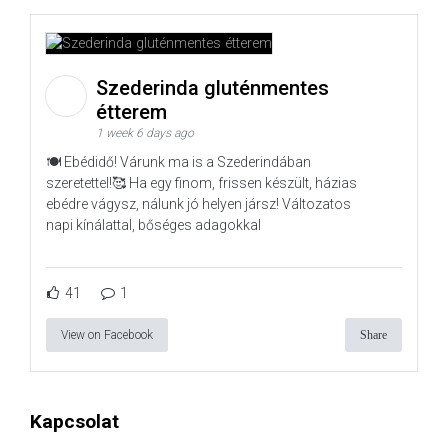
Szederinda gluténmentes
étterem
1 week 6 days ago
🍽️ Ebédidő! Várunk ma is a Szederindában
szeretettel!🥰 Ha egy finom, frissen készült, házias
ebédre vágysz, nálunk jó helyen jársz! Változatos
napi kínálattal, bőséges adagokkal
41
1
View on Facebook
Share
Kapcsolat