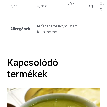
5,97
0,71
8,78 g
0,26 g
1,99 g
g
g
tejfehérje,zellert,mustárt
Allergének:
tartalmazhat
Kapcsolódó
termékek