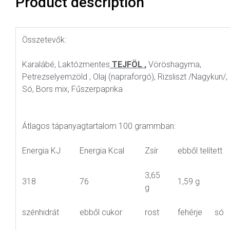
Product description
Összetevők:
Karalábé, Laktózmentes
TEJFÖL ,
Vöröshagyma,
Petrezselyemzöld , Olaj (napraforgó), Rizsliszt /Nagykun/,
Só, Bors mix, Fűszerpaprika
Átlagos tápanyagtartalom 100 grammban:
Energia KJ
Energia Kcal
Zsír
ebből telített
3,65
318
76
1,59 g
g
szénhidrát
ebből cukor
rost
fehérje
só