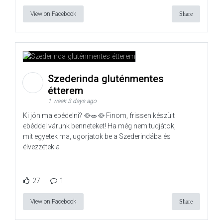
View on Facebook
Share
Szederinda gluténmentes
étterem
1 week 3 days ago
Ki jön ma ebédelni? 🥘🥗🥘 Finom, frissen készült
ebéddel várunk benneteket! Ha még nem tudjátok,
mit egyetek ma, ugorjatok be a Szederindába és
élvezzétek a
27
1
View on Facebook
Share