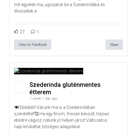
mit egyetek ma, ugorjatok be a Szederindába és
élvezzétek a
27
1
View on Facebook
Share
Szederinda gluténmentes
étterem
1 week 1 day ago
🍽️ Ebédidő! Várunk ma is a Szederindában
szeretettel!🥰 Ha egy finom, frissen készült, házias
ebédre vágysz, nálunk jó helyen jársz! Változatos
napi kínálattal, bőséges adagokkal