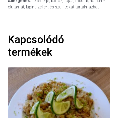
Allergének:
tejfehérje, laktóz, tojás, mustár, nátrium-
glutamát, lupint, zellert és szulfitokat tartalmazhat
Kapcsolódó
termékek