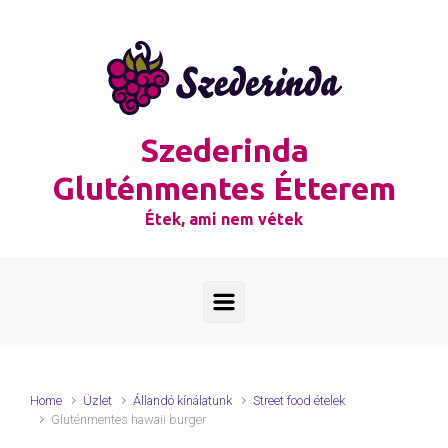
Skip to main content
Szederinda
Gluténmentes Étterem
Étek, ami nem vétek
Home
Üzlet
Állandó kínálatunk
Street food ételek
Gluténmentes hawaii burger