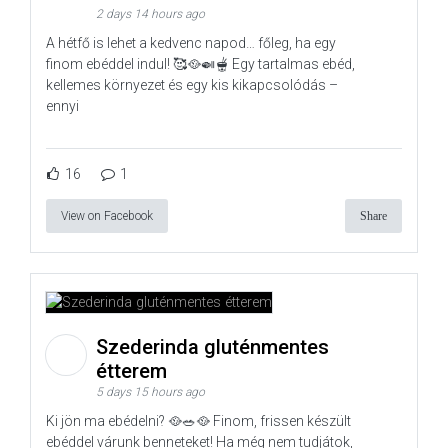
2 days 14 hours ago
A hétfő is lehet a kedvenc napod… főleg, ha egy
finom ebéddel indul! 🥰🥘🍛🫕 Egy tartalmas ebéd,
kellemes környezet és egy kis kikapcsolódás –
ennyi
16
1
View on Facebook
Share
Szederinda gluténmentes
étterem
5 days 15 hours ago
Ki jön ma ebédelni? 🥘🥗🥘 Finom, frissen készült
ebéddel várunk benneteket! Ha még nem tudjátok,