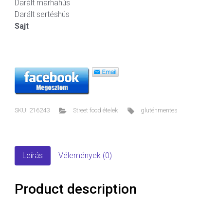
Darált marhahús
Darált sertéshús
Sajt
SKU:
216243
Street food ételek
gluténmentes
Leírás
Vélemények (0)
Product description