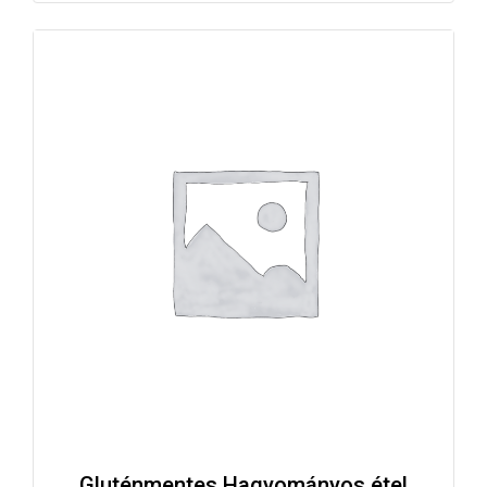
Gluténmentes Hagyományos étel