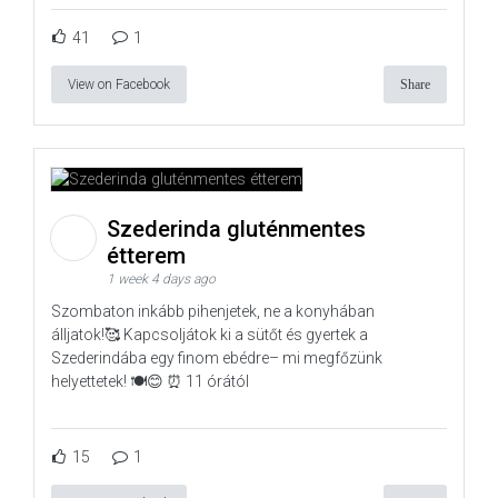
41
1
View on Facebook
Share
Szederinda gluténmentes
étterem
1 week 4 days ago
Szombaton inkább pihenjetek, ne a konyhában
álljatok!🥰 Kapcsoljátok ki a sütőt és gyertek a
Szederindába egy finom ebédre– mi megfőzünk
helyettetek! 🍽️😊 ⏰ 11 órától
15
1