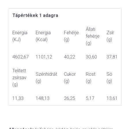
Tápértékek 1 adagra
Állati
Energia
Energia
Fehérje
Zsír
fehérje
(KJ)
(Kcal)
(g)
(g)
(g)
4602,67
1101,12
40,22
30,60
37,81
Telített
Szénhidrát
Cukor
Rost
Só
zsírsav
(g)
(g)
(g)
(g)
(g)
11,33
148,13
26,25
5,17
13,61