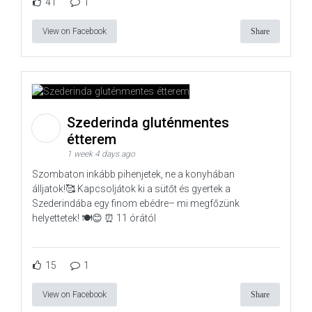
41
1
View on Facebook
Share
Szederinda gluténmentes
étterem
1 week 4 days ago
Szombaton inkább pihenjetek, ne a konyhában
álljatok!🥰 Kapcsoljátok ki a sütőt és gyertek a
Szederindába egy finom ebédre– mi megfőzünk
helyettetek! 🍽️😊 ⏰ 11 órától
15
1
View on Facebook
Share