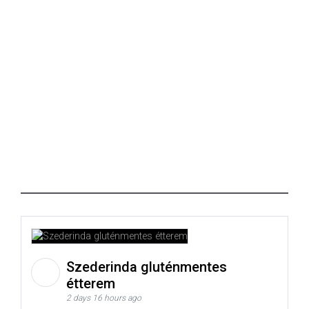
Szederinda gluténmentes
étterem
2 days 16 hours ago