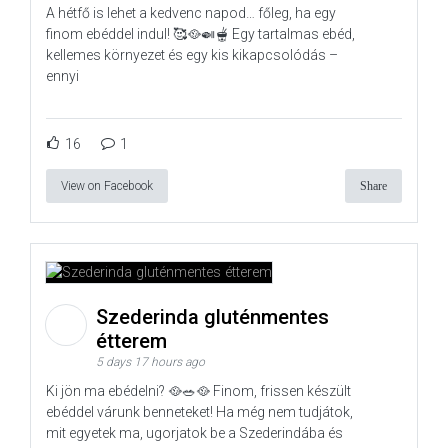
A hétfő is lehet a kedvenc napod… főleg, ha egy
finom ebéddel indul! 🥰🥘🍛🫕 Egy tartalmas ebéd,
kellemes környezet és egy kis kikapcsolódás –
ennyi
16
1
View on Facebook
Share
Szederinda gluténmentes
étterem
5 days 17 hours ago
Ki jön ma ebédelni? 🥘🥗🥘 Finom, frissen készült
ebéddel várunk benneteket! Ha még nem tudjátok,
mit egyetek ma, ugorjatok be a Szederindába és