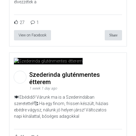
élvezzétek a
27
1
View on Facebook
Share
Szederinda gluténmentes
étterem
1 week 1 day ago
🍽️ Ebédidő! Várunk ma is a Szederindában
szeretettel!🥰 Ha egy finom, frissen készült, házias
ebédre vágysz, nálunk jó helyen jársz! Változatos
napi kínálattal, bőséges adagokkal