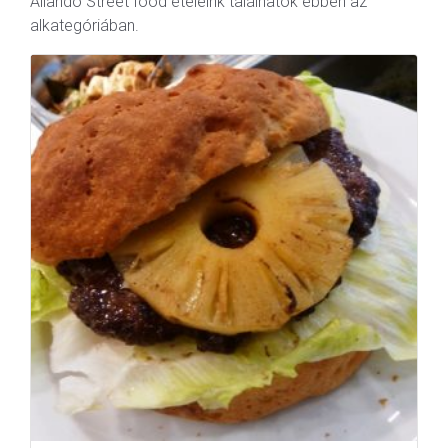
Állandó Street food ételeink találhatók ebben az
alkategóriában.