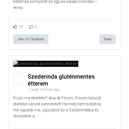
kellemes környezet és egy kis kikapcsolódás –
ennyi
17
1
View on Facebook
Share
Szederinda gluténmentes
étterem
1 week 10 hours ago
Ki jön ma ebédelni? 🥘🥗🥘 Finom, frissen készült
ebéddel várunk benneteket! Ha még nem tudjátok,
mit egyetek ma, ugorjatok be a Szederindába és
élvezzétek a