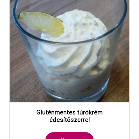
Gluténmentes túrókrém
édesítőszerrel