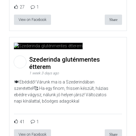
27
1
View on Facebook
Share
Szederinda gluténmentes
étterem
1 week 3 days ago
🍽️ Ebédidő! Várunk ma is a Szederindában
szeretettel!🥰 Ha egy finom, frissen készült, házias
ebédre vágysz, nálunk jó helyen jársz! Változatos
napi kínálattal, bőséges adagokkal
41
1
View on Facebook
Share