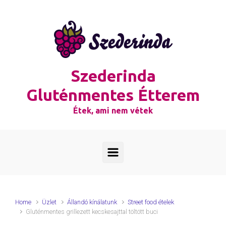
Skip to main content
Szederinda
Gluténmentes Étterem
Étek, ami nem vétek
Home
Üzlet
Állandó kínálatunk
Street food ételek
Gluténmentes grillezett kecskesajttal töltött buci