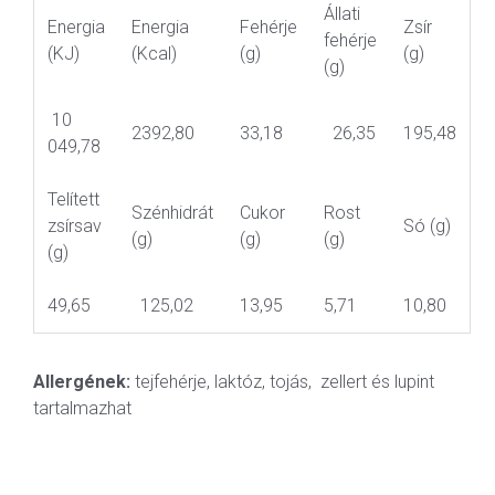
Állati
Energia
Energia
Fehérje
Zsír
fehérje
(KJ)
(Kcal)
(g)
(g)
(g)
10
2392,80
33,18
26,35
195,48
049,78
Telített
Szénhidrát
Cukor
Rost
zsírsav
Só (g)
(g)
(g)
(g)
(g)
49,65
125,02
13,95
5,71
10,80
Allergének:
tejfehérje, laktóz, tojás, zellert és lupint
tartalmazhat