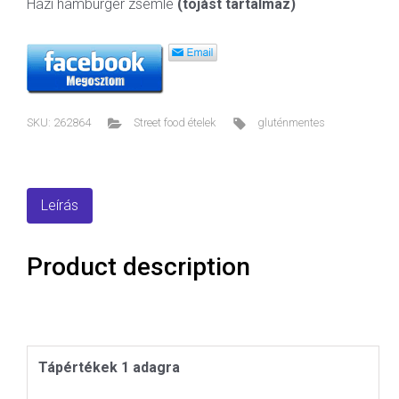
Házi hamburger zsemle
(tojást tartalmaz)
SKU:
262864
Street food ételek
gluténmentes
Leírás
Product description
Tápértékek 1 adagra