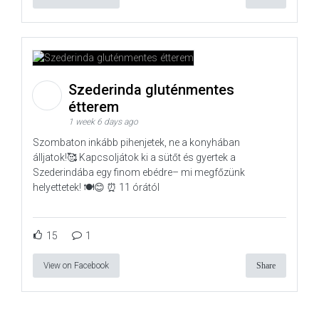
Szederinda gluténmentes
étterem
1 week 6 days ago
Szombaton inkább pihenjetek, ne a konyhában
álljatok!🥰 Kapcsoljátok ki a sütőt és gyertek a
Szederindába egy finom ebédre– mi megfőzünk
helyettetek! 🍽️😊 ⏰ 11 órától
15
1
View on Facebook
Share