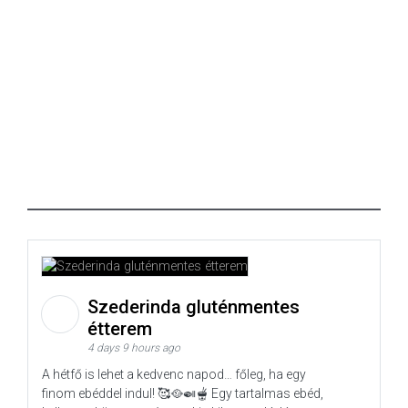
Szederinda gluténmentes
étterem
4 days 9 hours ago
A hétfő is lehet a kedvenc napod… főleg, ha egy
finom ebéddel indul! 🥰🥘🍛🫕 Egy tartalmas ebéd,