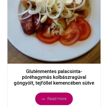
Gluténmentes palacsinta-
póréhagymás kolbászragúval
göngyölt, tejföllel kemencében sütve
Read more