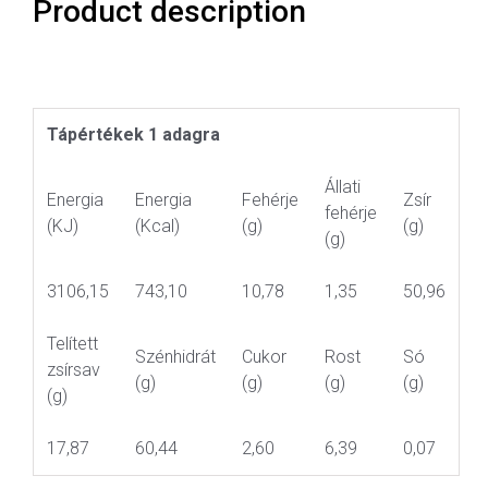
Product description
Tápértékek 1 adagra
Állati
Energia
Energia
Fehérje
Zsír
fehérje
(KJ)
(Kcal)
(g)
(g)
(g)
3106,15
743,10
10,78
1,35
50,96
Telített
Szénhidrát
Cukor
Rost
Só
zsírsav
(g)
(g)
(g)
(g)
(g)
17,87
60,44
2,60
6,39
0,07