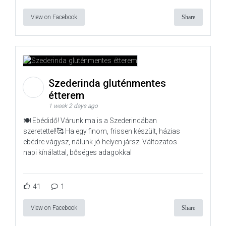
View on Facebook
Share
Szederinda gluténmentes
étterem
1 week 2 days ago
🍽️ Ebédidő! Várunk ma is a Szederindában
szeretettel!🥰 Ha egy finom, frissen készült, házias
ebédre vágysz, nálunk jó helyen jársz! Változatos
napi kínálattal, bőséges adagokkal
41
1
View on Facebook
Share