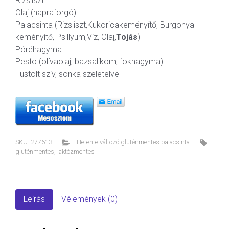
Rizsliszt
Olaj (napraforgó)
Palacsinta (Rizsliszt,Kukoricakeményítő, Burgonya
keményítő, Psillyum,Víz, Olaj,
Tojás
)
Póréhagyma
Pesto (olívaolaj, bazsalikom, fokhagyma)
Füstölt szív, sonka szeletelve
SKU:
277613
Hetente változó gluténmentes palacsinta
gluténmentes
,
laktózmentes
Leírás
Vélemények (0)