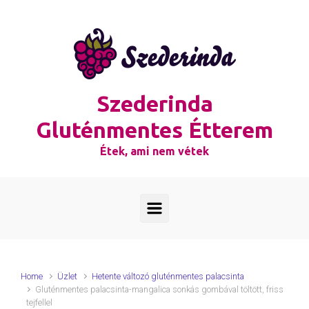
Skip to main content
Szederinda
Gluténmentes Étterem
Étek, ami nem vétek
Home
Üzlet
Hetente változó gluténmentes palacsinta
Gluténmentes palacsinta-mangalica sonkás gombával töltött, friss
tejfellel