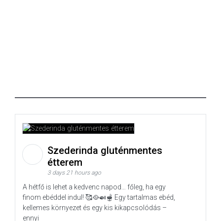
Szederinda gluténmentes
étterem
3 days 21 hours ago
A hétfő is lehet a kedvenc napod… főleg, ha egy
finom ebéddel indul! 🥰🥘🍛🫕 Egy tartalmas ebéd,
kellemes környezet és egy kis kikapcsolódás –
ennyi