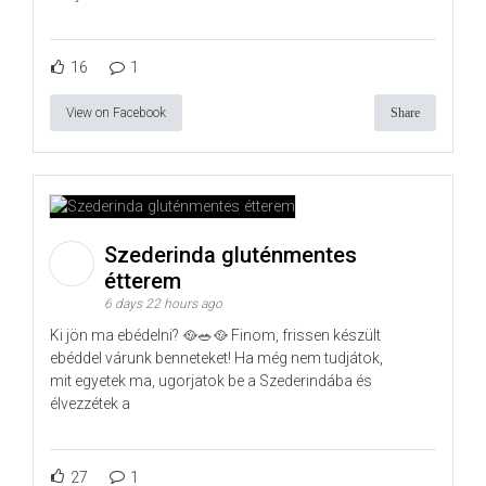
16
1
View on Facebook
Share
Szederinda gluténmentes
étterem
6 days 22 hours ago
Ki jön ma ebédelni? 🥘🥗🥘 Finom, frissen készült
ebéddel várunk benneteket! Ha még nem tudjátok,
mit egyetek ma, ugorjatok be a Szederindába és
élvezzétek a
27
1