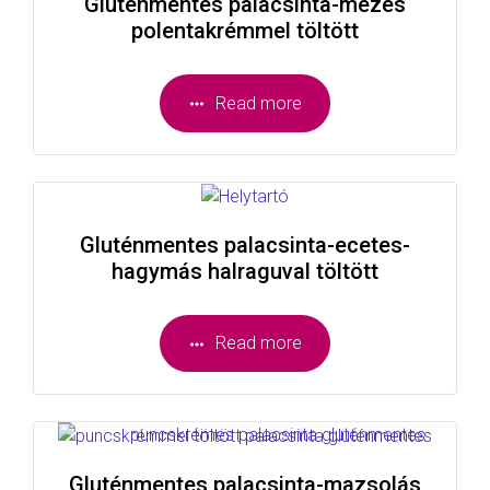
Gluténmentes palacsinta-mézes
polentakrémmel töltött
Read more
Gluténmentes palacsinta-ecetes-
hagymás halraguval töltött
Read more
Gluténmentes palacsinta-mazsolás