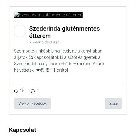
Szederinda gluténmentes
étterem
1 week 5 days ago
Szombaton inkább pihenjetek, ne a konyhában
álljatok!🥰 Kapcsoljátok ki a sütőt és gyertek a
Szederindába egy finom ebédre– mi megfőzünk
helyettetek! 🍽️😊 ⏰ 11 órától
15
1
View on Facebook
Share
Kapcsolat