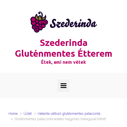
Skip to main content
Szederinda
Gluténmentes Étterem
Étek, ami nem vétek
Home
Üzlet
Hetente változó gluténmentes palacsinta
Gluténmentes palacsinta-ecetes-hagymás halraguval töltött