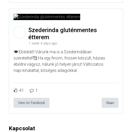
Szederinda gluténmentes
étterem
1 week 4 days ago
🍽️ Ebédidő! Várunk ma is a Szederindában
szeretettel!🥰 Ha egy finom, frissen készült, házias
ebédre vágysz, nálunk jó helyen jársz! Változatos
napi kínálattal, bőséges adagokkal
41
1
View on Facebook
Share
Kapcsolat