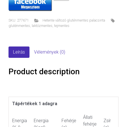
SKU:
277671
Hetente változó gluténmentes palacsinta
gluténmentes
,
laktózmentes
,
tejmentes
Leírás
Vélemények (0)
Product description
Tápértékek 1 adagra
Állati
Energia
Energia
Fehérje
Zsír
fehérje