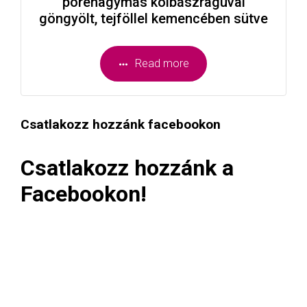
póréhagymás kolbászragúval
göngyölt, tejföllel kemencében sütve
Read more
Csatlakozz hozzánk facebookon
Csatlakozz hozzánk a
Facebookon!