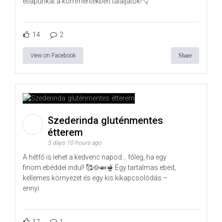
étlapunkat a kommentekben találjátok! 👇
14
2
View on Facebook
Share
Szederinda gluténmentes
étterem
5 days 10 hours ago
A hétfő is lehet a kedvenc napod… főleg, ha egy
finom ebéddel indul! 🥰🥘🍛🫕 Egy tartalmas ebéd,
kellemes környezet és egy kis kikapcsolódás –
ennyi
17
1