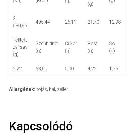
(KJ)
(Kcal)
(g)
(g)
(g)
2
495,44
26,11
21,70
12,98
080,86
Telített
Szénhidrát
Cukor
Rost
Só
zsírsav
(g)
(g)
(g)
(g)
(g)
2,22
68,61
5,00
4,22
1,26
Allergének:
tojás, hal, zeller
Kapcsolódó