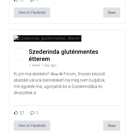
View on Facebook
Share
Szederinda gluténmentes
étterem
1 week 1 day ago
Ki jön ma ebédelni? 🥘🥗🥘 Finom, frissen készült
ebéddel várunk benneteket! Ha még nem tudjátok,
mit egyetek ma, ugorjatok be a Szederindába és
élvezzétek a
27
1
View on Facebook
Share