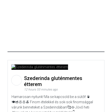
Szederinda gluténmentes
étterem
12 hours 53 minutes ago
Hamarosan nyitunk! Ma se kapcsold be a sütőt! 🍵
🍽️🥣🍜🍜🍝 Finom ételekkel és sok-sok finomsággal
várunk benneteket a Szederindában!🥰🥘 Jövő heti