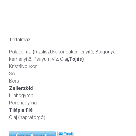
Tartalmaz:
Palacsinta
(
Rizsliszt,Kukoricakeményítő, Burgonya
keményítő, Psillyum,Víz, Olaj
,Tojás)
Kristálycukor
Só
Bors
Zellerzöld
Lilahagyma
Póréhagyma
Tilápia filé
Olaj (napraforgó)