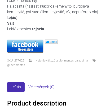
Laktózmentes
tej
Palacsinta (rizsliszt, kukoricakeményítő, burgonya
keményítő, psillyum állományjavító, víz, napraforgó olaj,
tojás
)
Sajt
Laktózmentes
tejszín
SKU:
277622
Hetente változó gluténmentes palacsinta
gluténmentes
Leírás
Vélemények (0)
Product description