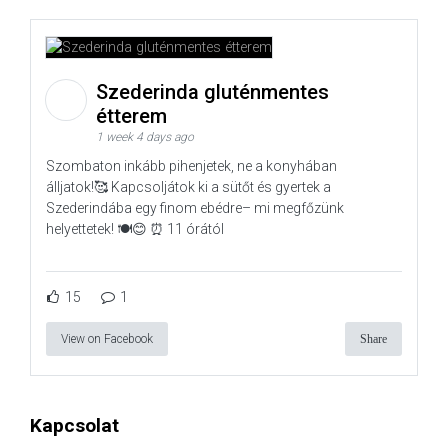
Szederinda gluténmentes
étterem
1 week 4 days ago
Szombaton inkább pihenjetek, ne a konyhában
álljatok!🥰 Kapcsoljátok ki a sütőt és gyertek a
Szederindába egy finom ebédre– mi megfőzünk
helyettetek! 🍽️😊 ⏰ 11 órától
15
1
View on Facebook
Share
Kapcsolat