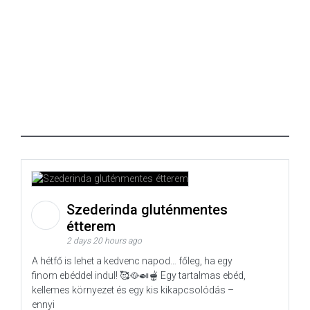
Szederinda gluténmentes
étterem
2 days 20 hours ago
A hétfő is lehet a kedvenc napod… főleg, ha egy
finom ebéddel indul! 🥰🥘🍛🫕 Egy tartalmas ebéd,
kellemes környezet és egy kis kikapcsolódás –
ennyi