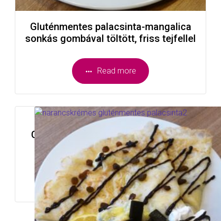
Gluténmentes palacsinta-mangalica
sonkás gombával töltött, friss tejfellel
Read more
Gluténmentes palacsinta-mazsolás
narancskrémmel töltött
Read more