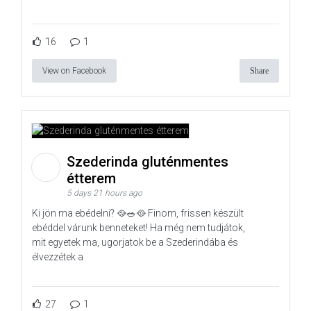
16
1
View on Facebook
Share
Szederinda gluténmentes
étterem
5 days 21 hours ago
Ki jön ma ebédelni? 🥘🥗🥘 Finom, frissen készült
ebéddel várunk benneteket! Ha még nem tudjátok,
mit egyetek ma, ugorjatok be a Szederindába és
élvezzétek a
27
1