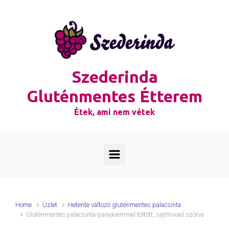
Skip to main content
Szederinda
Gluténmentes Étterem
Étek, ami nem vétek
Home
Üzlet
Hetente változó gluténmentes palacsinta
Gluténmentes palacsinta-parajkrémmel töltött, sajtmixxel szórva