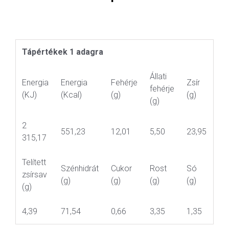
Tápértékek 1 adagra
Állati
Energia
Energia
Fehérje
Zsír
fehérje
(KJ)
(Kcal)
(g)
(g)
(g)
2
551,23
12,01
5,50
23,95
315,17
Telített
Szénhidrát
Cukor
Rost
Só
zsírsav
(g)
(g)
(g)
(g)
(g)
4,39
71,54
0,66
3,35
1,35