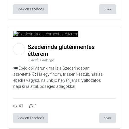
View on Facebook
Share
Szederinda gluténmentes
étterem
1 week 1 day ago
🍽️ Ebédidő! Várunk ma is a Szederindában
szeretettel!🥰 Ha egy finom, frissen készült, házias
ebédre vágysz, nálunk jó helyen jársz! Változatos
napi kínálattal, bőséges adagokkal
41
1
View on Facebook
Share