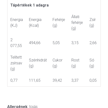
Tápértékek 1 adagra
Állati
Energia
Energia
Fehérje
Zsír
fehérje
(KJ)
(Kcal)
(g)
(g)
(g)
2
494,66
5,05
3,15
2,66
077,55
Telített
Szénhidrát
Cukor
Rost
Só
zsírsav
(g)
(g)
(g)
(g)
(g)
0,77
111,65
39,42
3,37
0,05
Allergének
: tojás