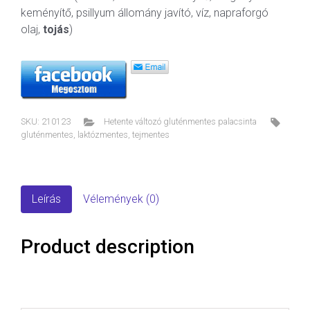
keményítő, psillyum állomány javító, víz, napraforgó
olaj,
tojás
)
SKU:
210123
Hetente változó gluténmentes palacsinta
gluténmentes
,
laktózmentes
,
tejmentes
Leírás
Vélemények (0)
Product description