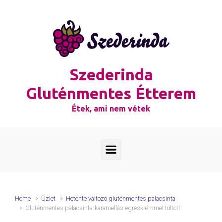
Skip to main content
Szederinda
Gluténmentes Étterem
Étek, ami nem vétek
Home
Üzlet
Hetente változó gluténmentes palacsinta
Gluténmentes palacsinta-karamellás egreskrémmel töltött