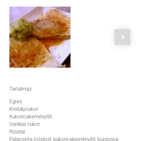
Tartalmaz:
Egres
Kristálycukor
Kukoricakeményítő
Vaníliás cukor
Rizsital
Palacsinta (rizsliszt, kukoricakeményítő, burgonya