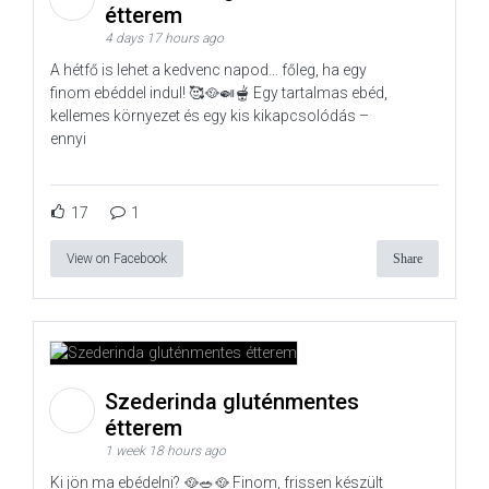
étterem
4 days 17 hours ago
A hétfő is lehet a kedvenc napod… főleg, ha egy
finom ebéddel indul! 🥰🥘🍛🫕 Egy tartalmas ebéd,
kellemes környezet és egy kis kikapcsolódás –
ennyi
17
1
View on Facebook
Share
Szederinda gluténmentes
étterem
1 week 18 hours ago
Ki jön ma ebédelni? 🥘🥗🥘 Finom, frissen készült