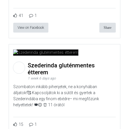
41
1
View on Facebook
Share
Szederinda gluténmentes
étterem
1 week 6 days ago
Szombaton inkább pihenjetek, ne a konyhában
álljatok!🥰 Kapcsoljátok ki a sütőt és gyertek a
Szederindába egy finom ebédre– mi megfőzünk
helyettetek! 🍽️😊 ⏰ 11 órától
15
1