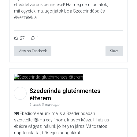
ebéddel várunk benneteket! Ha még nem tudjátok,
mit egyetek ma, ugorjatok be a Szederindába és
élvezzétek a
27
1
View on Facebook
Share
Szederinda gluténmentes
étterem
1 week 3 days ago
🍽️ Ebédidő! Várunk ma is a Szederindában
szeretettel!🥰 Ha egy finom, frissen készült, házias
ebédre vágysz, nálunk jó helyen jársz! Változatos
napi kínálattal, bőséges adagokkal