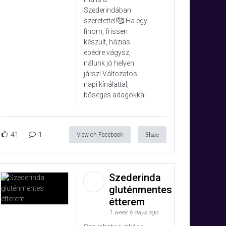
Szederindában
szeretettel!🥰 Ha egy
finom, frissen
készült, házias
ebédre vágysz,
nálunk jó helyen
jársz! Változatos
napi kínálattal,
bőséges adagokkal
41
1
View on Facebook
Share
Szederinda
gluténmentes
étterem
1 week 6 days ago