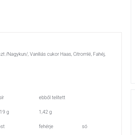
liszt /Nagykun/, Vaníliás cukor Haas, Citromlé, Fahéj,
ír
ebből telített
,19 g
1,42 g
ost
fehérje
só