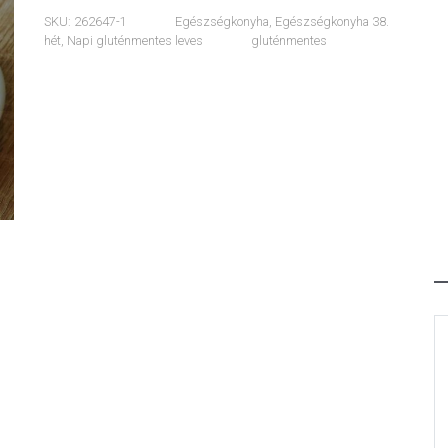
SKU:
262647-1
Egészségkonyha
,
Egészségkonyha 38.
hét
,
Napi gluténmentes leves
gluténmentes
ext