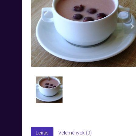
N
Leírás
Vélemények (0)