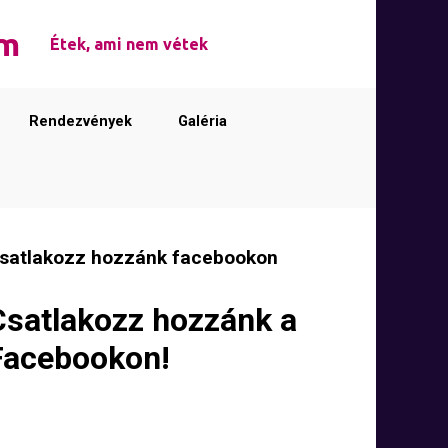
em
Étek, ami nem vétek
Rendezvények
Galéria
satlakozz hozzánk facebookon
Csatlakozz hozzánk a
Facebookon!