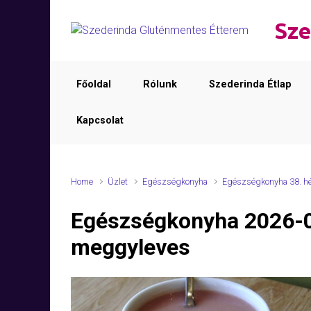
Skip to main content
Sze
Főoldal
Rólunk
Szederinda Étlap
Kapcsolat
Home
Üzlet
Egészségkonyha
Egészségkonyha 38. h
Egészségkonyha 2026-
meggyleves