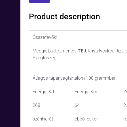
Product description
Összetevők:
Meggy, Laktózmentes
TEJ
, Kristálycukor, Rizs
Szegfűszeg.
Átlagos tápanyagtartalom 100 grammban:
Energia KJ
Energia Kcal
Zs
268
64
2
szénhidrát
ebből cukor
r