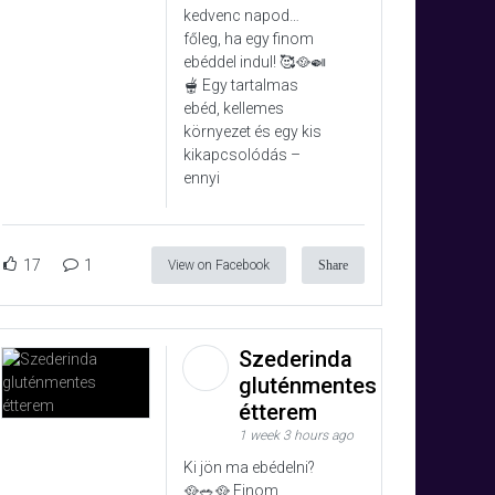
kedvenc napod…
főleg, ha egy finom
ebéddel indul! 🥰🥘🍛
🫕 Egy tartalmas
ebéd, kellemes
környezet és egy kis
kikapcsolódás –
ennyi
17
1
View on Facebook
Share
Szederinda
gluténmentes
étterem
1 week 3 hours ago
Ki jön ma ebédelni?
🥘🥗🥘 Finom,