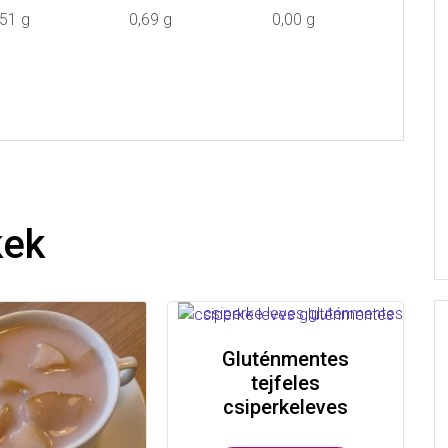
,51 g
0,69 g
0,00 g
kek
Gluténmentes
tejfeles
csiperkeleves