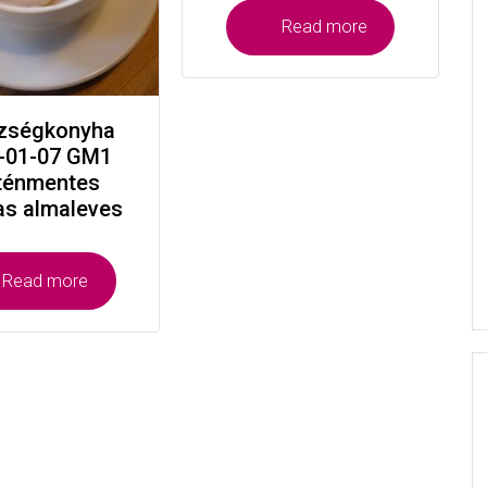
Read more
zségkonyha
-01-07 GM1
ténmentes
as almaleves
Read more