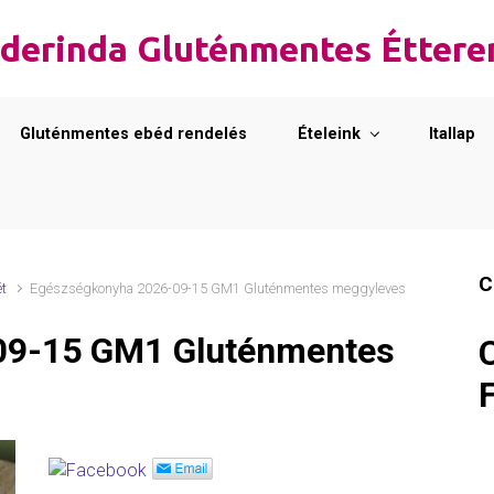
derinda Gluténmentes Étter
Gluténmentes ebéd rendelés
Ételeink
Itallap
C
ét
Egészségkonyha 2026-09-15 GM1 Gluténmentes meggyleves
09-15 GM1 Gluténmentes