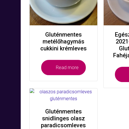
Gluténmentes
Egés
metélőhagymás
2021
cukkini krémleves
Glu
Fahéj
Read more
Gluténmentes
snidlinges olasz
paradicsomleves