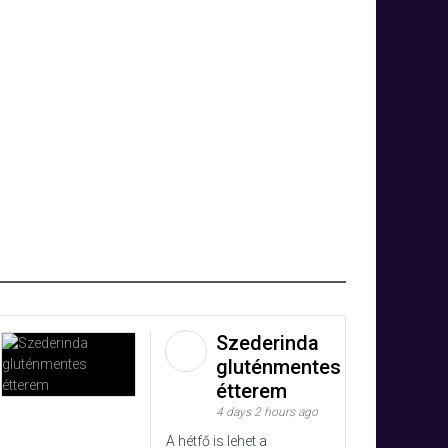
Szederinda
gluténmentes
étterem
4 days 2 hours ago
A hétfő is lehet a