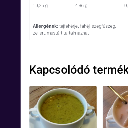
10,25 g
4,86 g
0
Allergének:
tejfehérje
,
fahéj, szegfűszeg,
zellert, mustárt tartalmazhat
Kapcsolódó termé