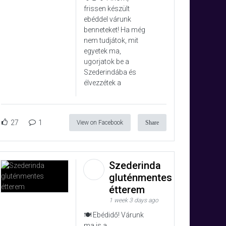
frissen készült
ebéddel várunk
benneteket! Ha még
nem tudjátok, mit
egyetek ma,
ugorjatok be a
Szederindába és
élvezzétek a
27
1
View on Facebook
Share
Szederinda
gluténmentes
étterem
1 week 3 days ago
🍽️ Ebédidő! Várunk
ma is a