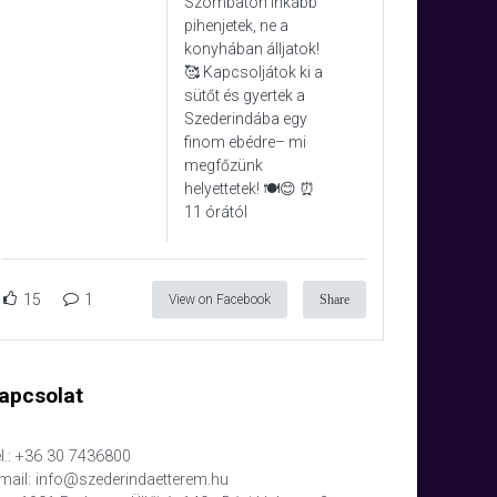
Szombaton inkább
pihenjetek, ne a
konyhában álljatok!
🥰 Kapcsoljátok ki a
sütőt és gyertek a
Szederindába egy
finom ebédre– mi
megfőzünk
helyettetek! 🍽️😊 ⏰
11 órától
15
1
View on Facebook
Share
apcsolat
l.: +36 30 7436800
mail: info@szederindaetterem.hu