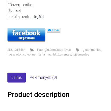
Fűszerpaprika
Rizsliszt
Laktózmentes
tejföl
SKU:
216464
Napi gluténmentes leves
gluténmentes
,
hozzáadott cukrot nem tartalmaz
,
laktózmentes
,
tojásmentes
Leírás
Vélemények (0)
Product description