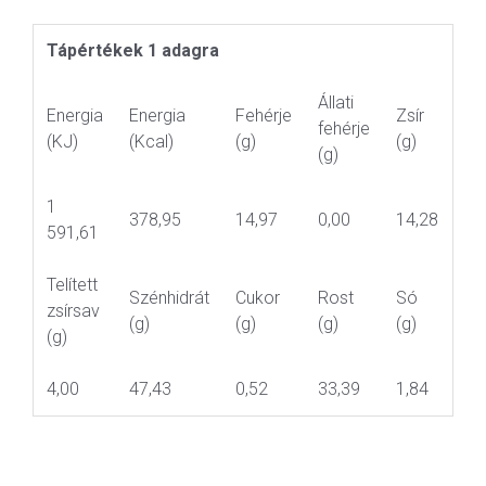
Tápértékek 1 adagra
Állati
Energia
Energia
Fehérje
Zsír
fehérje
(KJ)
(Kcal)
(g)
(g)
(g)
1
378,95
14,97
0,00
14,28
591,61
Telített
Szénhidrát
Cukor
Rost
Só
zsírsav
(g)
(g)
(g)
(g)
(g)
4,00
47,43
0,52
33,39
1,84