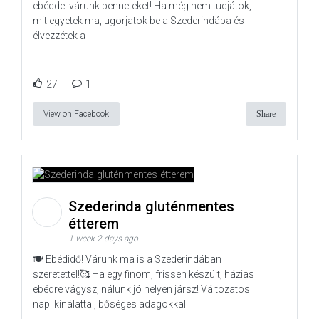
ebéddel várunk benneteket! Ha még nem tudjátok,
mit egyetek ma, ugorjatok be a Szederindába és
élvezzétek a
27
1
View on Facebook
Share
Szederinda gluténmentes
étterem
1 week 2 days ago
🍽️ Ebédidő! Várunk ma is a Szederindában
szeretettel!🥰 Ha egy finom, frissen készült, házias
ebédre vágysz, nálunk jó helyen jársz! Változatos
napi kínálattal, bőséges adagokkal