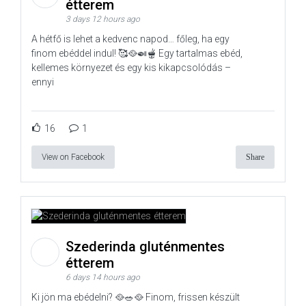
étterem
3 days 12 hours ago
A hétfő is lehet a kedvenc napod… főleg, ha egy
finom ebéddel indul! 🥰🥘🍛🫕 Egy tartalmas ebéd,
kellemes környezet és egy kis kikapcsolódás –
ennyi
16
1
View on Facebook
Share
Szederinda gluténmentes
étterem
6 days 14 hours ago
Ki jön ma ebédelni? 🥘🥗🥘 Finom, frissen készült