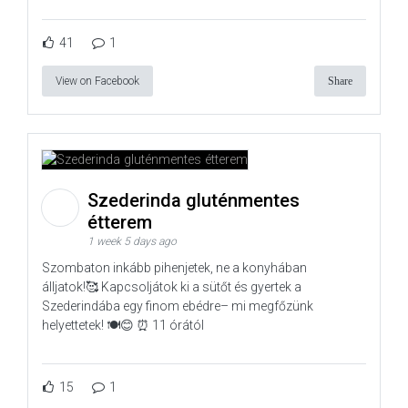
41
1
View on Facebook
Share
Szederinda gluténmentes
étterem
1 week 5 days ago
Szombaton inkább pihenjetek, ne a konyhában
álljatok!🥰 Kapcsoljátok ki a sütőt és gyertek a
Szederindába egy finom ebédre– mi megfőzünk
helyettetek! 🍽️😊 ⏰ 11 órától
15
1