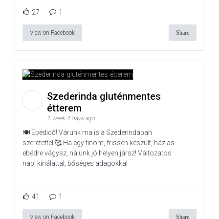
27
1
View on Facebook
Share
Szederinda gluténmentes
étterem
1 week 4 days ago
🍽️ Ebédidő! Várunk ma is a Szederindában
szeretettel!🥰 Ha egy finom, frissen készült, házias
ebédre vágysz, nálunk jó helyen jársz! Változatos
napi kínálattal, bőséges adagokkal
41
1
View on Facebook
Share