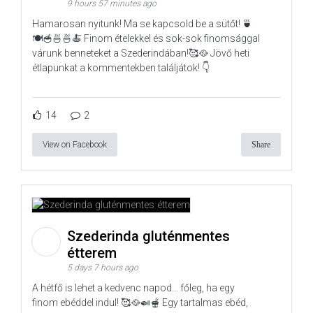
9 hours 57 minutes ago
Hamarosan nyitunk! Ma se kapcsold be a sütőt! 🍵
🍽️🥣🍜🍜🍝 Finom ételekkel és sok-sok finomsággal
várunk benneteket a Szederindában!🥰🥘 Jövő heti
étlapunkat a kommentekben találjátok! 👇
14
2
View on Facebook
Share
Szederinda gluténmentes
étterem
5 days 7 hours ago
A hétfő is lehet a kedvenc napod… főleg, ha egy
finom ebéddel indul! 🥰🥘🍛🫕 Egy tartalmas ebéd,