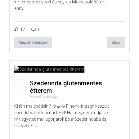
kellemes környezet és egy kis kikapcsolódás –
ennyi
17
1
View on Facebook
Share
Szederinda gluténmentes
étterem
1 week 1 day ago
Ki jön ma ebédelni? 🥘🥗🥘 Finom, frissen készült
ebéddel várunk benneteket! Ha még nem tudjátok,
mit egyetek ma, ugorjatok be a Szederindába és
élvezzétek a