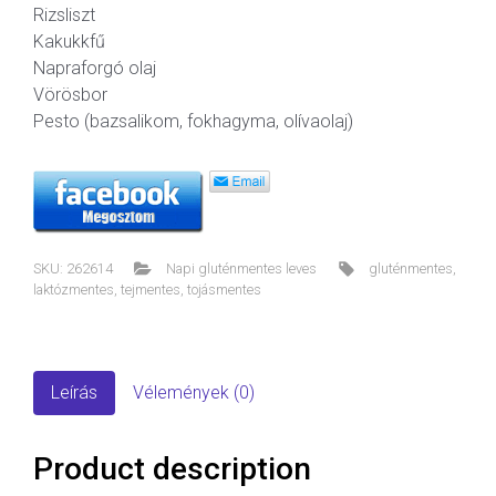
Rizsliszt
Kakukkfű
Napraforgó olaj
Vörösbor
Pesto (bazsalikom, fokhagyma, olívaolaj)
SKU:
262614
Napi gluténmentes leves
gluténmentes
,
laktózmentes
,
tejmentes
,
tojásmentes
Leírás
Vélemények (0)
Product description