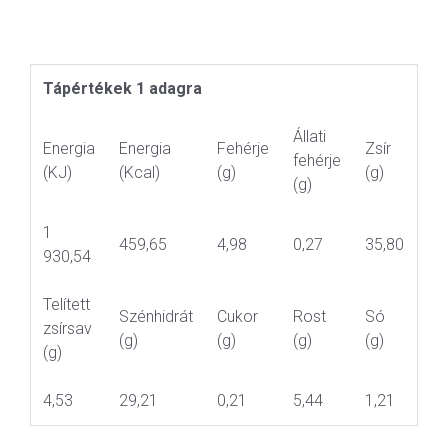
Tápértékek 1 adagra
Állati
Energia
Energia
Fehérje
Zsír
fehérje
(KJ)
(Kcal)
(g)
(g)
(g)
1
459,65
4,98
0,27
35,80
930,54
Telített
Szénhidrát
Cukor
Rost
Só
zsírsav
(g)
(g)
(g)
(g)
(g)
4,53
29,21
0,21
5,44
1,21