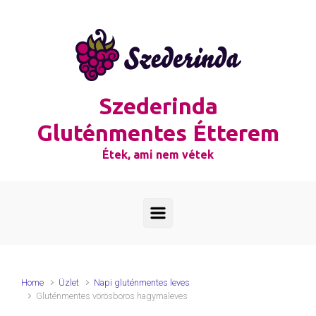
Skip to main content
Szederinda
Gluténmentes Étterem
Étek, ami nem vétek
Home
Üzlet
Napi gluténmentes leves
Gluténmentes vörösboros hagymaleves