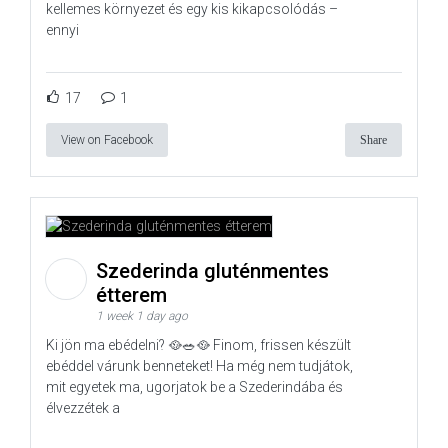
kellemes környezet és egy kis kikapcsolódás –
ennyi
17
1
View on Facebook
Share
Szederinda gluténmentes
étterem
1 week 1 day ago
Ki jön ma ebédelni? 🥘🥗🥘 Finom, frissen készült
ebéddel várunk benneteket! Ha még nem tudjátok,
mit egyetek ma, ugorjatok be a Szederindába és
élvezzétek a