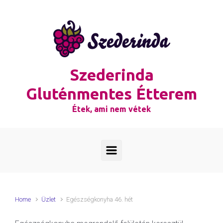
Skip to main content
Szederinda
Gluténmentes Étterem
Étek, ami nem vétek
Home
Üzlet
Egészségkonyha 46. hét