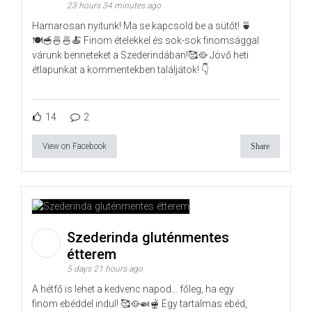
23 hours 34 minutes ago
Hamarosan nyitunk! Ma se kapcsold be a sütőt! 🍵
🍽️🥣🍜🍜🍝 Finom ételekkel és sok-sok finomsággal
várunk benneteket a Szederindában!🥰🥘 Jövő heti
étlapunkat a kommentekben találjátok! 👇
14
2
View on Facebook
Share
Szederinda gluténmentes
étterem
5 days 21 hours ago
A hétfő is lehet a kedvenc napod… főleg, ha egy
finom ebéddel indul! 🥰🥘🍛🫕 Egy tartalmas ebéd,