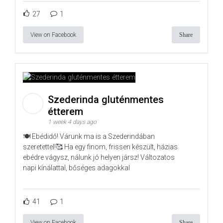
27
1
View on Facebook
Share
Szederinda gluténmentes
étterem
1 week 4 days ago
🍽️ Ebédidő! Várunk ma is a Szederindában
szeretettel!🥰 Ha egy finom, frissen készült, házias
ebédre vágysz, nálunk jó helyen jársz! Változatos
napi kínálattal, bőséges adagokkal
41
1
View on Facebook
Share