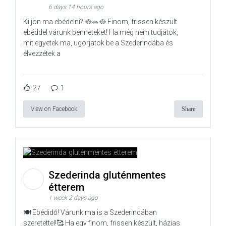
6 days 14 hours ago
Ki jön ma ebédelni? 🥘🥗🥘 Finom, frissen készült
ebéddel várunk benneteket! Ha még nem tudjátok,
mit egyetek ma, ugorjatok be a Szederindába és
élvezzétek a
27
1
View on Facebook
Share
Szederinda gluténmentes
étterem
1 week 2 days ago
🍽️ Ebédidő! Várunk ma is a Szederindában
szeretettel!🥰 Ha egy finom, frissen készült, házias