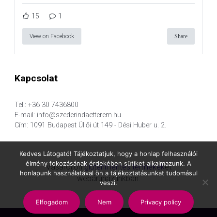
15
1
View on Facebook
Share
Kapcsolat
Tel.: +36 30 7436800
E-mail: info@szederindaetterem.hu
Cím: 1091 Budapest Üllői út 149 - Dési Huber u. 2.
Kedves Látogató! Tájékoztatjuk, hogy a honlap felhasználói
élmény fokozásának érdekében sütiket alkalmazunk. A
Vásároljon
gluténmentes termékek
et
honlapunk használatával ön a tájékoztatásunkat tudomásul
webáruházunkban.
veszi.
Elfogadom
Nem
Privacy policy