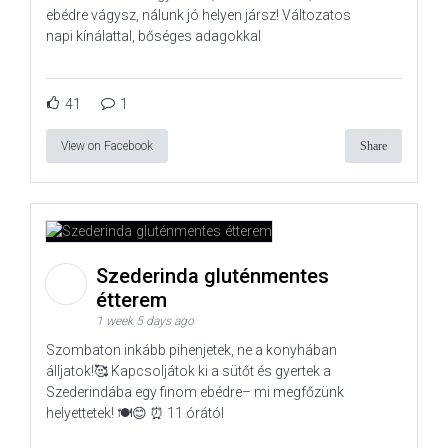
ebédre vágysz, nálunk jó helyen jársz! Változatos
napi kínálattal, bőséges adagokkal
41
1
View on Facebook
Share
Szederinda gluténmentes
étterem
1 week 5 days ago
Szombaton inkább pihenjetek, ne a konyhában
álljatok!🥰 Kapcsoljátok ki a sütőt és gyertek a
Szederindába egy finom ebédre– mi megfőzünk
helyettetek! 🍽️😊 ⏰ 11 órától