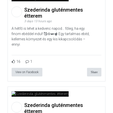
Szederinda gluténmentes
étterem
3 days 13 hours ago
A hétfő is lehet a kedvenc napod… főleg, ha egy
finom ebéddel indul! 🥰🥘🍛🫕 Egy tartalmas ebéd,
kellemes környezet és egy kis kikapcsolódás –
ennyi
16
1
View on Facebook
Share
Szederinda gluténmentes
étterem