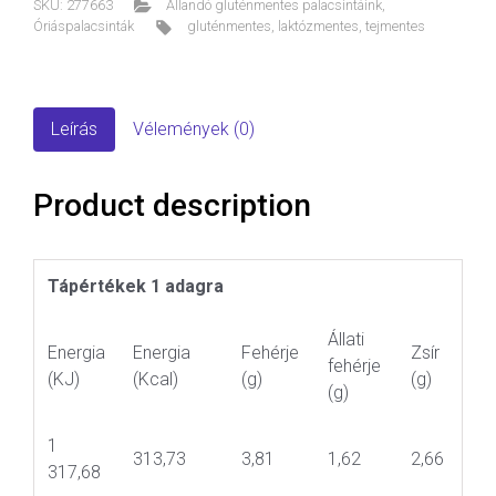
SKU:
277663
Állandó gluténmentes palacsintáink
,
Óriáspalacsinták
gluténmentes
,
laktózmentes
,
tejmentes
Leírás
Vélemények (0)
Product description
Tápértékek 1 adagra
Állati
Energia
Energia
Fehérje
Zsír
fehérje
(KJ)
(Kcal)
(g)
(g)
(g)
1
313,73
3,81
1,62
2,66
317,68