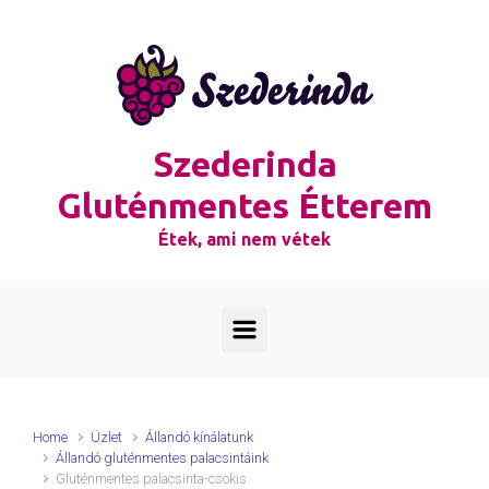
Skip to main content
Szederinda
Gluténmentes Étterem
Étek, ami nem vétek
Home
Üzlet
Állandó kínálatunk
Állandó gluténmentes palacsintáink
Gluténmentes palacsinta-csokis