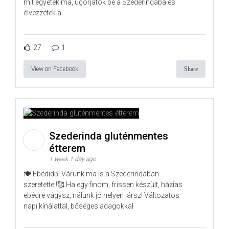
mit egyetek ma, ugorjatok be a Szederindába és
élvezzétek a
27
1
View on Facebook
Share
Szederinda gluténmentes
étterem
1 week 1 day ago
🍽️ Ebédidő! Várunk ma is a Szederindában
szeretettel!🥰 Ha egy finom, frissen készült, házias
ebédre vágysz, nálunk jó helyen jársz! Változatos
napi kínálattal, bőséges adagokkal