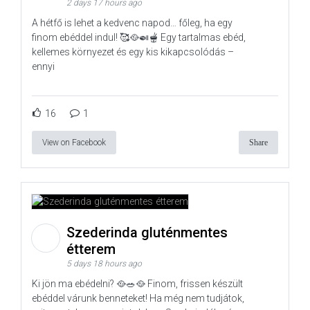
2 days 17 hours ago
A hétfő is lehet a kedvenc napod… főleg, ha egy
finom ebéddel indul! 🥰🥘🍛🫕 Egy tartalmas ebéd,
kellemes környezet és egy kis kikapcsolódás –
ennyi
16
1
View on Facebook
Share
Szederinda gluténmentes
étterem
5 days 18 hours ago
Ki jön ma ebédelni? 🥘🥗🥘 Finom, frissen készült
ebéddel várunk benneteket! Ha még nem tudjátok,