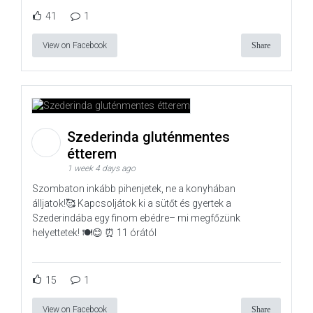
41
1
View on Facebook
Share
Szederinda gluténmentes
étterem
1 week 4 days ago
Szombaton inkább pihenjetek, ne a konyhában
álljatok!🥰 Kapcsoljátok ki a sütőt és gyertek a
Szederindába egy finom ebédre– mi megfőzünk
helyettetek! 🍽️😊 ⏰ 11 órától
15
1
View on Facebook
Share