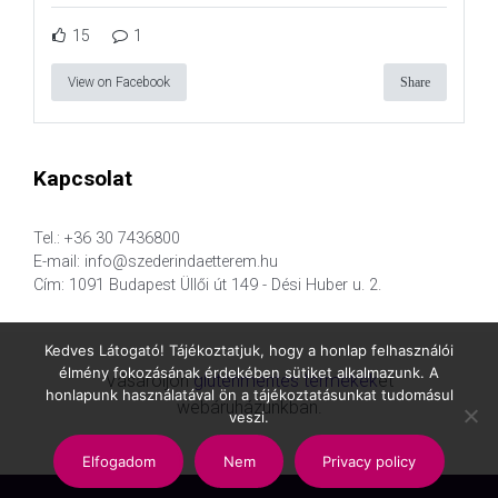
15
1
View on Facebook
Share
Kapcsolat
Tel.: +36 30 7436800
E-mail: info@szederindaetterem.hu
Cím: 1091 Budapest Üllői út 149 - Dési Huber u. 2.
Kedves Látogató! Tájékoztatjuk, hogy a honlap felhasználói
élmény fokozásának érdekében sütiket alkalmazunk. A
Vásároljon
gluténmentes termékek
et
honlapunk használatával ön a tájékoztatásunkat tudomásul
webáruházunkban.
veszi.
Elfogadom
Nem
Privacy policy