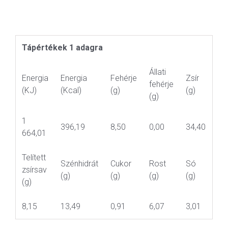
Tápértékek 1 adagra
Állati
Energia
Energia
Fehérje
Zsír
fehérje
(KJ)
(Kcal)
(g)
(g)
(g)
1
396,19
8,50
0,00
34,40
664,01
Telített
Szénhidrát
Cukor
Rost
Só
zsírsav
(g)
(g)
(g)
(g)
(g)
8,15
13,49
0,91
6,07
3,01