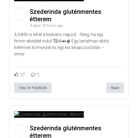
Szederinda gluténmentes
étterem
4 days 18 hours ago
A hétfő is lehet a kedvenc napod… főleg, ha egy
finom ebéddel indul! 🥰🥘🍛🫕 Egy tartalmas ebéd,
kellemes környezet és egy kis kikapcsolódás –
ennyi
17
1
View on Facebook
Share
Szederinda gluténmentes
étterem