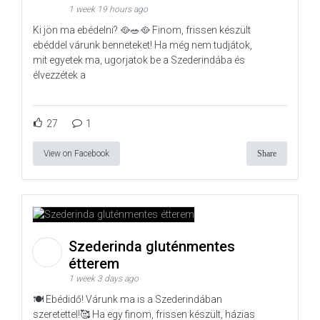
1 week 19 hours ago
Ki jön ma ebédelni? 🥘🥗🥘 Finom, frissen készült
ebéddel várunk benneteket! Ha még nem tudjátok,
mit egyetek ma, ugorjatok be a Szederindába és
élvezzétek a
27
1
View on Facebook
Share
Szederinda gluténmentes
étterem
1 week 3 days ago
🍽️ Ebédidő! Várunk ma is a Szederindában
szeretettel!🥰 Ha egy finom, frissen készült, házias