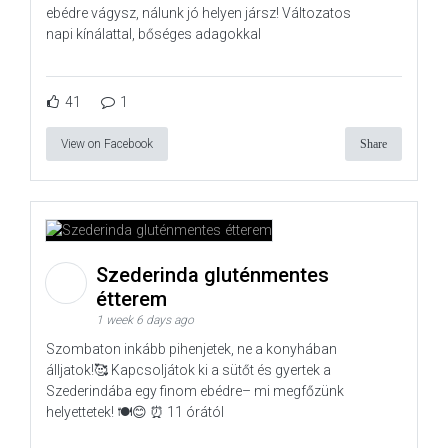
ebédre vágysz, nálunk jó helyen jársz! Változatos
napi kínálattal, bőséges adagokkal
41
1
View on Facebook
Share
Szederinda gluténmentes
étterem
1 week 6 days ago
Szombaton inkább pihenjetek, ne a konyhában
álljatok!🥰 Kapcsoljátok ki a sütőt és gyertek a
Szederindába egy finom ebédre– mi megfőzünk
helyettetek! 🍽️😊 ⏰ 11 órától