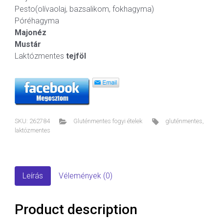
Pesto(olívaolaj, bazsalikom, fokhagyma)
Póréhagyma
Majonéz
Mustár
Laktózmentes
tejföl
SKU:
262784
Gluténmentes fogyi ételek
gluténmentes
,
laktózmentes
Leírás
Vélemények (0)
Product description