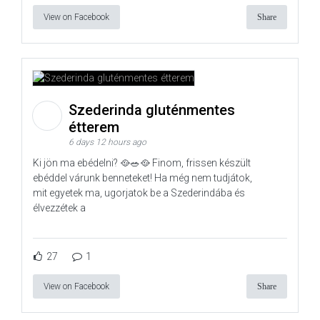
View on Facebook
Share
Szederinda gluténmentes
étterem
6 days 12 hours ago
Ki jön ma ebédelni? 🥘🥗🥘 Finom, frissen készült
ebéddel várunk benneteket! Ha még nem tudjátok,
mit egyetek ma, ugorjatok be a Szederindába és
élvezzétek a
27
1
View on Facebook
Share