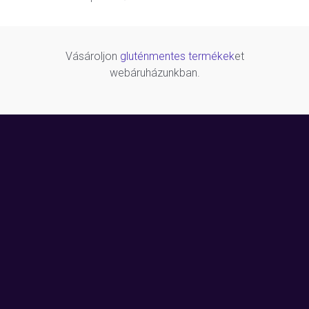
Vásároljon
gluténmentes termékek
et
webáruházunkban.