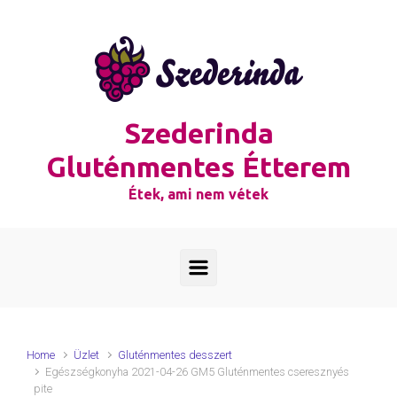
Skip to main content
Szederinda
Gluténmentes Étterem
Étek, ami nem vétek
Home
Üzlet
Gluténmentes desszert
Egészségkonyha 2021-04-26 GM5 Gluténmentes cseresznyés
pite