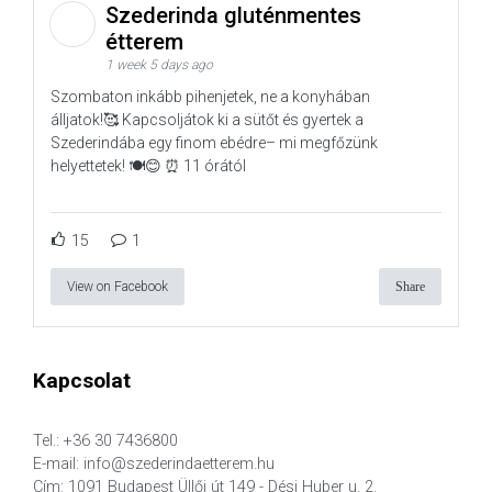
Szederinda gluténmentes
étterem
1 week 5 days ago
Szombaton inkább pihenjetek, ne a konyhában
álljatok!🥰 Kapcsoljátok ki a sütőt és gyertek a
Szederindába egy finom ebédre– mi megfőzünk
helyettetek! 🍽️😊 ⏰ 11 órától
15
1
View on Facebook
Share
Kapcsolat
Tel.: +36 30 7436800
E-mail: info@szederindaetterem.hu
Cím: 1091 Budapest Üllői út 149 - Dési Huber u. 2.