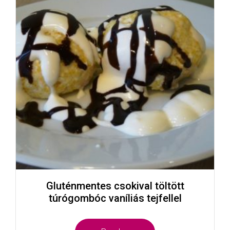
Gluténmentes csokival töltött
túrógombóc vaníliás tejfellel