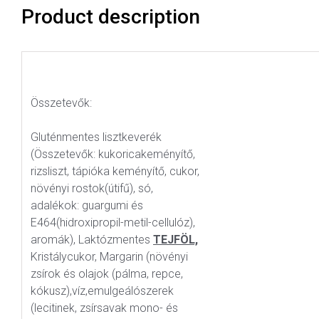
Product description
Összetevők:
Gluténmentes lisztkeverék
(Összetevők: kukoricakeményítő,
rizsliszt, tápióka keményítő, cukor,
növényi rostok(útifű), só,
adalékok: guargumi és
E464(hidroxipropil-metil-cellulóz),
aromák), Laktózmentes
TEJFÖL,
Kristálycukor, Margarin (növényi
zsírok és olajok (pálma, repce,
kókusz),víz,emulgeálószerek
(lecitinek, zsírsavak mono- és