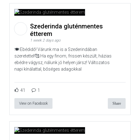
Szederinda gluténmentes
étterem
1 week 2 days ago
🍽️ Ebédidő! Várunk ma is a Szederindában
szeretettel!🥰 Ha egy finom, frissen készült, házias
ebédre vágysz, nálunk jó helyen jársz! Változatos
napi kínálattal, bőséges adagokkal
41
1
View on Facebook
Share