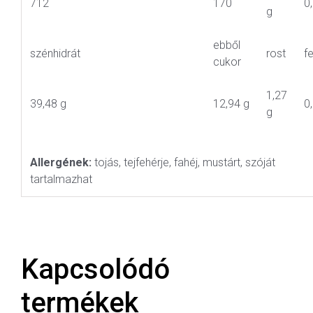
712
170
0
g
ebből
szénhidrát
rost
f
cukor
1,27
39,48 g
12,94 g
0
g
Allergének:
tojás, tejfehérje, fahéj, mustárt, szóját
tartalmazhat
Kapcsolódó
termékek