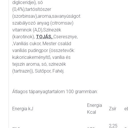
digliceridjei), só
(0,4%),tartósítószer
(szorbinsav),aroma,savanyúságot
szabályozó anyag (citromsav)
vitaminok (A,D),Színezék
(karotinok),
TOJÁS,
Cseresznye,
,Vaníliás cukor, Mester család
vaníliás pudingpor (összetevők:
kukoricakeményítő, vanília és
tejszín aroma, só, színezék
(tartrazin)), Sütőpor, Fahéj.
Átlagos tápanyagtartalom 100 grammban:
Energia
Energia kJ
Zsír
eb
Kcal
2,25