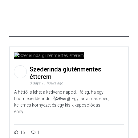
Szederinda gluténmentes
étterem
3 days 11 hours ago
A hétfő is lehet a kedvenc napod… főleg, ha egy
finom ebéddel indul! 🥰🥘🍛🫕 Egy tartalmas ebéd,
kellemes környezet és egy kis kikapcsolódás –
ennyi
16
1