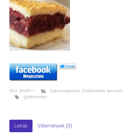
SKU:
262491-1
Egészségkonyha
,
Gluténmentes desszert
gluténmentes
Leírás
Vélemények (0)