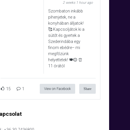
2 weeks 1 hour ago
Szombaton inkább
pihenjetek, ne a
konyhában álljatok!
🥰 Kapcsoljátok ki a
sütőt és gyertek a
Szederindába egy
finom ebédre– mi
megfőzünk
helyettetek! 🍽️😊 ⏰
11 órától
15
1
View on Facebook
Share
apcsolat
l.: +36 30 7436800