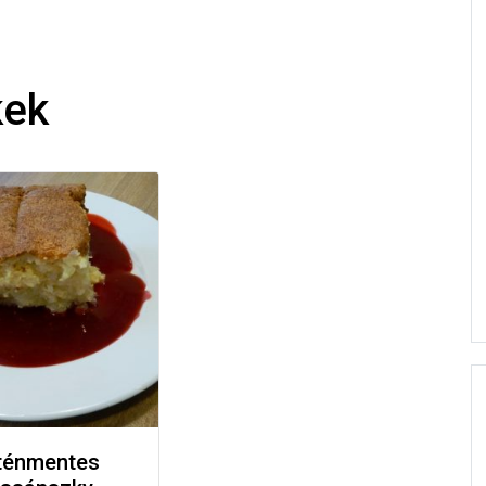
kek
ténmentes