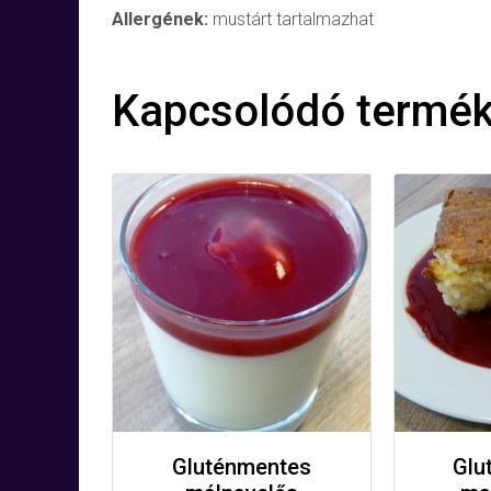
Allergének:
mustárt tartalmazhat
Kapcsolódó termé
Gluténmentes
Glu