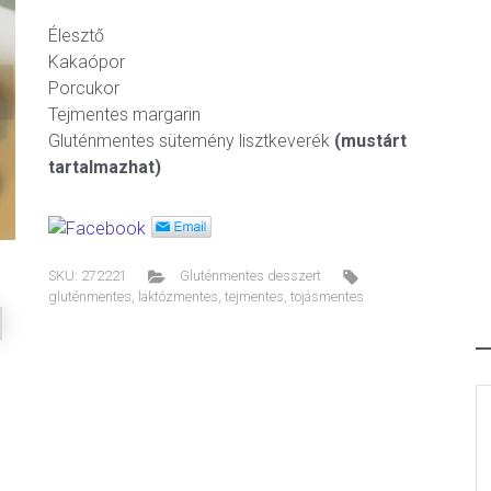
Élesztő
Kakaópor
Porcukor
ext
Tejmentes margarin
Gluténmentes sütemény lisztkeverék
(mustárt
tartalmazhat)
SKU:
272221
Gluténmentes desszert
gluténmentes
,
laktózmentes
,
tejmentes
,
tojásmentes