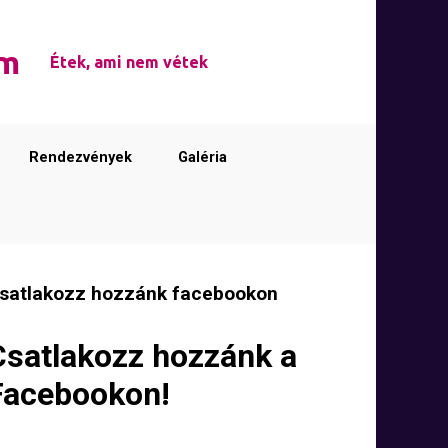
em
Étek, ami nem vétek
Rendezvények
Galéria
satlakozz hozzánk facebookon
Csatlakozz hozzánk a
Facebookon!