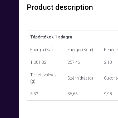
Product description
Tápértékek 1 adagra
Energia (KJ)
Energia (Kcal)
Fehérje
1 081,32
257,46
2,13
Telített zsírsav
Szénhidrát (g)
Cukor (
(g)
3,32
36,66
9,98