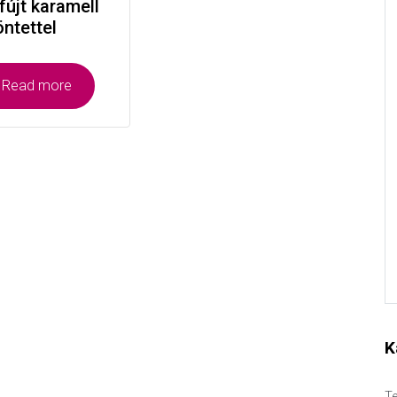
fújt karamell
öntettel
Read more
K
Te