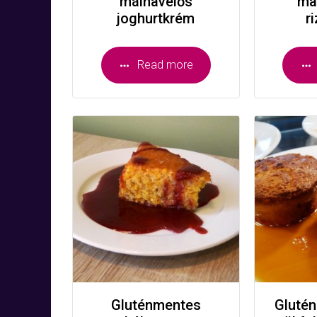
málnavelős
ma
joghurtkrém
r
Read more
Gluténmentes
Gluté