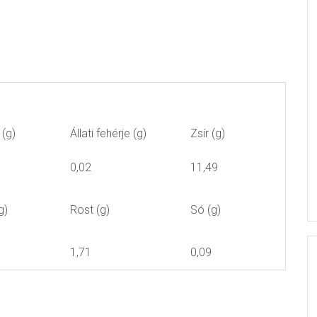
 (g)
Állati fehérje (g)
Zsír (g)
0,02
11,49
g)
Rost (g)
Só (g)
1,71
0,09