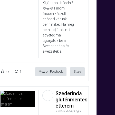
Ki jön ma ebédelni?
🥘🥗🥘 Finom,
frissen készült
ebéddel várunk
benneteket! Ha még
nem tudjátok, mit
egyetek ma,
ugorjatok be a
Szederindába és
élvezzétek a
27
1
View on Facebook
Share
Szederinda
gluténmentes
étterem
1 week 4 days ago