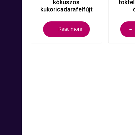
kókuszos
tökfel
kukoricadarafelfújt
Read more