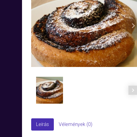
N
Leírás
Vélemények (0)