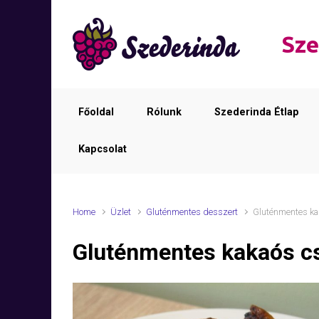
Skip to main content
Sze
Főoldal
Rólunk
Szederinda Étlap
Kapcsolat
Home
Üzlet
Gluténmentes desszert
Gluténmentes ka
Gluténmentes kakaós c