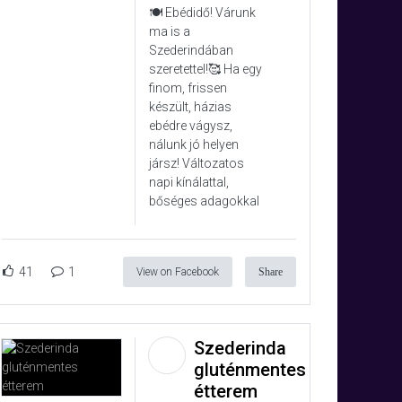
🍽️ Ebédidő! Várunk
ma is a
Szederindában
szeretettel!🥰 Ha egy
finom, frissen
készült, házias
ebédre vágysz,
nálunk jó helyen
jársz! Változatos
napi kínálattal,
bőséges adagokkal
41
1
View on Facebook
Share
Szederinda
gluténmentes
étterem