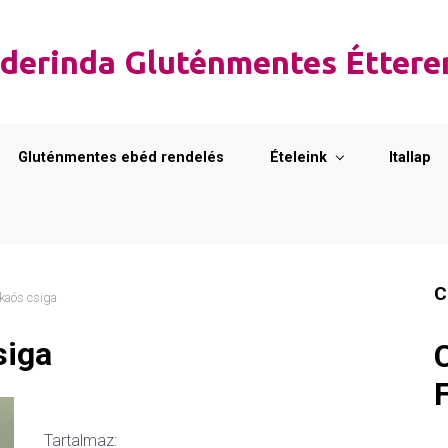
derinda Gluténmentes Étter
Gluténmentes ebéd rendelés
Ételeink
Itallap
C
kaós csiga
siga
Tartalmaz: