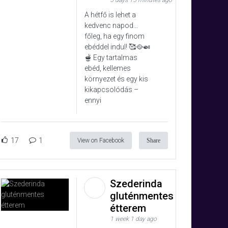
5 days 15 minutes ago
A hétfő is lehet a
kedvenc napod…
főleg, ha egy finom
ebéddel indul! 🥰🥘🍛
🫕 Egy tartalmas
ebéd, kellemes
környezet és egy kis
kikapcsolódás –
ennyi
17
1
View on Facebook
Share
Szederinda
gluténmentes
étterem
1 week 1 day ago