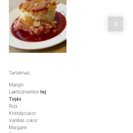
Tartalmaz:
Mangó
Laktózmentes
tej
Tojás
Rizs
Kristálycukor
Vaníliás cukor
Margarin