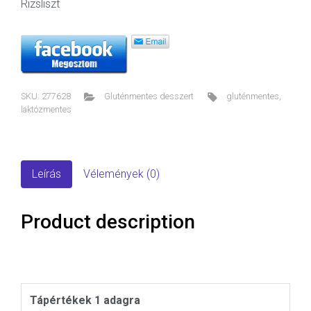
Rizsliszt
SKU:
277628
Gluténmentes desszert
gluténmentes
,
laktózmentes
Leírás
Vélemények (0)
Product description
Tápértékek 1 adagra