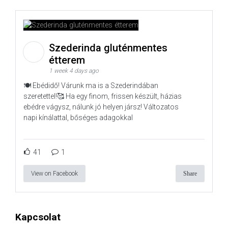
Szederinda gluténmentes
étterem
1 week 4 days ago
🍽️ Ebédidő! Várunk ma is a Szederindában
szeretettel!🥰 Ha egy finom, frissen készült, házias
ebédre vágysz, nálunk jó helyen jársz! Változatos
napi kínálattal, bőséges adagokkal
41
1
View on Facebook
Share
Kapcsolat