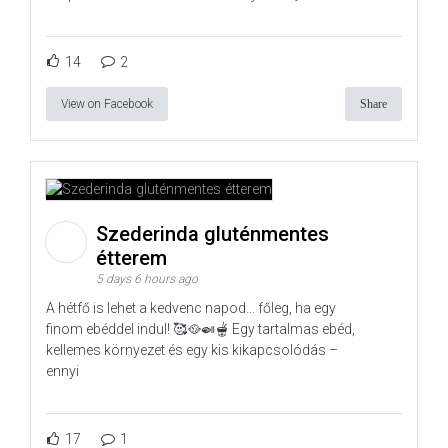
14
2
View on Facebook
Share
Szederinda gluténmentes
étterem
5 days 6 hours ago
A hétfő is lehet a kedvenc napod… főleg, ha egy
finom ebéddel indul! 🥰🥘🍛🫕 Egy tartalmas ebéd,
kellemes környezet és egy kis kikapcsolódás –
ennyi
17
1