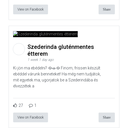
View on Facebook
Share
Szederinda gluténmentes
étterem
1 week 1 day ago
Ki jön ma ebédelni? 🥘🥗🥘 Finom, frissen készült
ebéddel várunk benneteket! Ha még nem tudjátok,
mit egyetek ma, ugorjatok be a Szederindába és
élvezzétek a
27
1
View on Facebook
Share