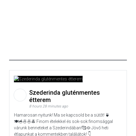
Szederinda gluténmentes
étterem
8 hours 28 minutes ago
Hamarosan nyitunk! Ma se kapcsold be a sütőt! 🍵
🍽️🥣🍜🍜🍝 Finom ételekkel és sok-sok finomsággal
várunk benneteket a Szederindában!🥰🥘 Jövő heti
étlapunkat a kommentekben találjátok! 👇