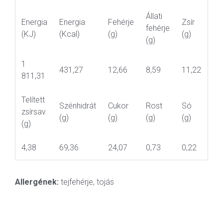
Állati
Energia
Energia
Fehérje
Zsír
fehérje
(KJ)
(Kcal)
(g)
(g)
(g)
1
431,27
12,66
8,59
11,22
811,31
Telített
Szénhidrát
Cukor
Rost
Só
zsírsav
(g)
(g)
(g)
(g)
(g)
4,38
69,36
24,07
0,73
0,22
Allergének:
tejfehérje, tojás