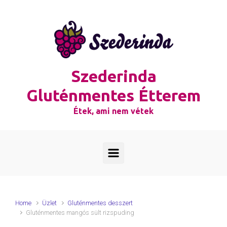
Skip to main content
Szederinda
Gluténmentes Étterem
Étek, ami nem vétek
Home
Üzlet
Gluténmentes desszert
Gluténmentes mangós sült rizspuding