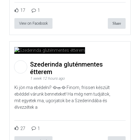
17
1
View on Facebook
Share
Szederinda gluténmentes
étterem
1 week 12 hours ago
Ki jön ma ebédelni? 🥘🥗🥘 Finom, frissen készült
ebéddel várunk benneteket! Ha még nem tudjátok,
mit egyetek ma, ugorjatok be a Szederindába és
élvezzétek a
27
1