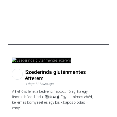
Szederinda gluténmentes
étterem
4 days 11 hours ago
A hétfő is lehet a kedvenc napod… főleg, ha egy
finom ebéddel indul! 🥰🥘🍛🫕 Egy tartalmas ebéd,
kellemes környezet és egy kis kikapcsolódás –
ennyi