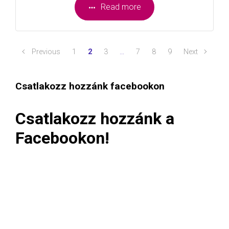
Read more
Previous
1
2
3
…
7
8
9
Next
Csatlakozz hozzánk facebookon
Csatlakozz hozzánk a
Facebookon!