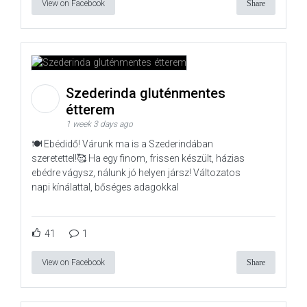
View on Facebook
Share
Szederinda gluténmentes
étterem
1 week 3 days ago
🍽️ Ebédidő! Várunk ma is a Szederindában
szeretettel!🥰 Ha egy finom, frissen készült, házias
ebédre vágysz, nálunk jó helyen jársz! Változatos
napi kínálattal, bőséges adagokkal
41
1
View on Facebook
Share