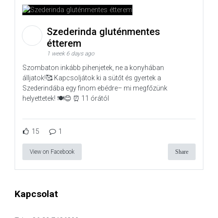
Szederinda gluténmentes
étterem
1 week 6 days ago
Szombaton inkább pihenjetek, ne a konyhában
álljatok!🥰 Kapcsoljátok ki a sütőt és gyertek a
Szederindába egy finom ebédre– mi megfőzünk
helyettetek! 🍽️😊 ⏰ 11 órától
15
1
View on Facebook
Share
Kapcsolat