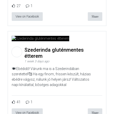
27
1
View on Facebook
Share
Szederinda gluténmentes
étterem
1 week 3 days ago
🍽️ Ebédidő! Várunk ma is a Szederindában
szeretettel!🥰 Ha egy finom, frissen készült, házias
ebédre vágysz, nálunk jó helyen jársz! Változatos
napi kínálattal, bőséges adagokkal
41
1
View on Facebook
Share