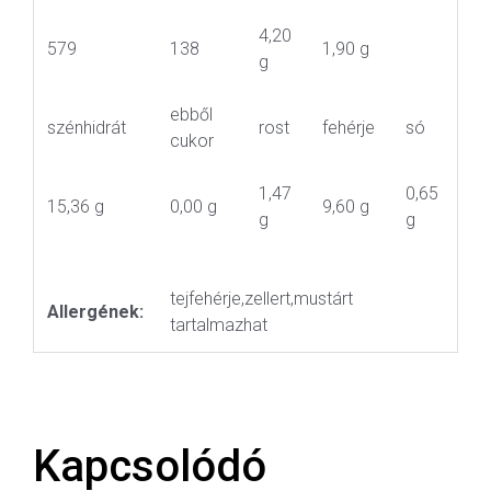
4,20
579
138
1,90 g
g
ebből
szénhidrát
rost
fehérje
só
cukor
1,47
0,65
15,36 g
0,00 g
9,60 g
g
g
tejfehérje,zellert,mustárt
Allergének:
tartalmazhat
Kapcsolódó