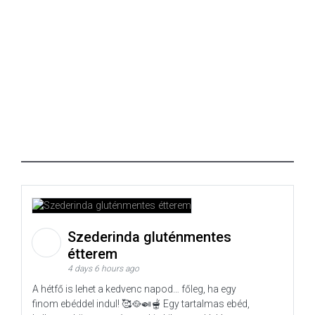
Szederinda gluténmentes
étterem
4 days 6 hours ago
A hétfő is lehet a kedvenc napod… főleg, ha egy
finom ebéddel indul! 🥰🥘🍛🫕 Egy tartalmas ebéd,