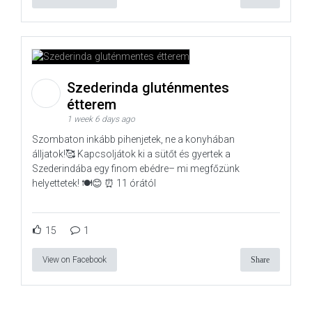
Szederinda gluténmentes
étterem
1 week 6 days ago
Szombaton inkább pihenjetek, ne a konyhában
álljatok!🥰 Kapcsoljátok ki a sütőt és gyertek a
Szederindába egy finom ebédre– mi megfőzünk
helyettetek! 🍽️😊 ⏰ 11 órától
15
1
View on Facebook
Share