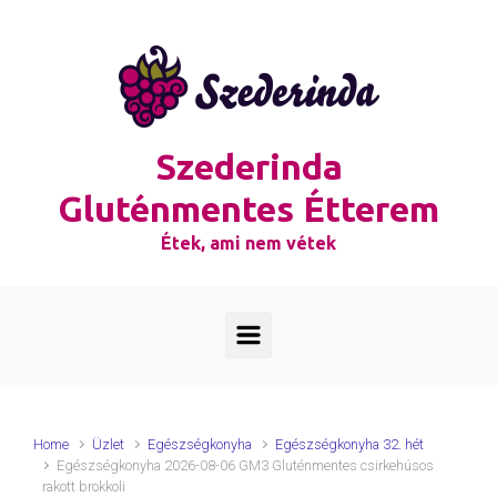
Skip to main content
Szederinda
Gluténmentes Étterem
Étek, ami nem vétek
Home
Üzlet
Egészségkonyha
Egészségkonyha 32. hét
Egészségkonyha 2026-08-06 GM3 Gluténmentes csirkehúsos
rakott brokkoli