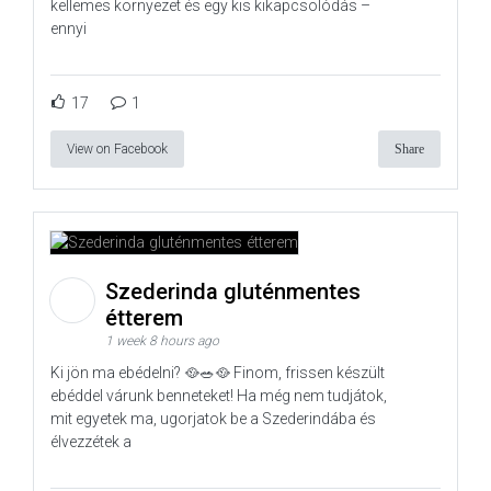
kellemes környezet és egy kis kikapcsolódás –
ennyi
17
1
View on Facebook
Share
Szederinda gluténmentes
étterem
1 week 8 hours ago
Ki jön ma ebédelni? 🥘🥗🥘 Finom, frissen készült
ebéddel várunk benneteket! Ha még nem tudjátok,
mit egyetek ma, ugorjatok be a Szederindába és
élvezzétek a