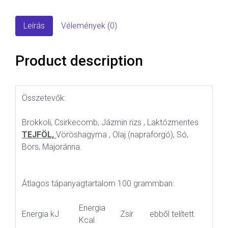
Leírás
Vélemények (0)
Product description
Összetevők:
Brokkoli, Csirkecomb, Jázmin rizs , Laktózmentes
TEJFÖL,
Vöröshagyma , Olaj (napraforgó), Só,
Bors, Majoránna.
Átlagos tápanyagtartalom 100 grammban:
Energia
Energia kJ
Zsír
ebből telített
Kcal