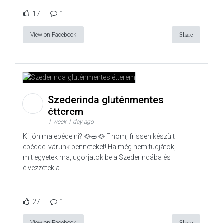
17
1
View on Facebook
Share
Szederinda gluténmentes
étterem
1 week 1 day ago
Ki jön ma ebédelni? 🥘🥗🥘 Finom, frissen készült
ebéddel várunk benneteket! Ha még nem tudjátok,
mit egyetek ma, ugorjatok be a Szederindába és
élvezzétek a
27
1
View on Facebook
Share