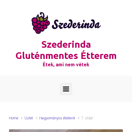
Skip to main content
Szederinda
Gluténmentes Étterem
Étek, ami nem vétek
Home
Üzlet
Hagyományos ételeink
7. oldal