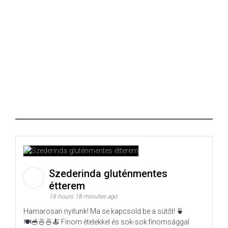
Szederinda gluténmentes
étterem
18 hours 18 minutes ago
Hamarosan nyitunk! Ma se kapcsold be a sütőt! 🍵
🍽️🥣🍜🍜🍝 Finom ételekkel és sok-sok finomsággal