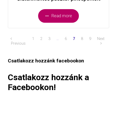
Read more
1
2
3
…
6
7
8
9
Next
Previous
Csatlakozz hozzánk facebookon
Csatlakozz hozzánk a
Facebookon!