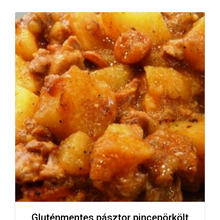
Gluténmentes pásztor pincepörkölt