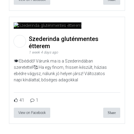
Szederinda gluténmentes
étterem
1 week 4 days ago
🍽️ Ebédidő! Várunk ma is a Szederindában
szeretettel!🥰 Ha egy finom, frissen készült, házias
ebédre vágysz, nálunk jó helyen jársz! Változatos
napi kínálattal, bőséges adagokkal
41
1
View on Facebook
Share