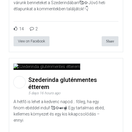
várunk benneteket a Szederindában!🥰🥘 Jövő heti
étlapunkat a kommentekben találjátok! 👇
14
2
View on Facebook
Share
Szederinda gluténmentes
étterem
5 days 16 hours ago
A hétfő is lehet a kedvenc napod… főleg, ha egy
finom ebéddel indul! 🥰🥘🍛🫕 Egy tartalmas ebéd,
kellemes környezet és egy kis kikapcsolódás –
ennyi