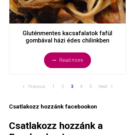
Gluténmentes kacsafalatok fafül
gombával házi édes chilinkben
Read more
Previous
1
2
3
4
5
Next
Csatlakozz hozzánk facebookon
Csatlakozz hozzánk a