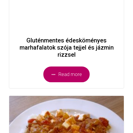
Gluténmentes édesköményes
marhafalatok szója tejjel és jázmin
rizzsel
Read more