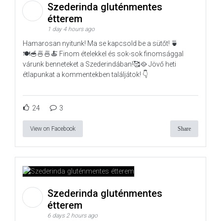
Szederinda gluténmentes
étterem
1 day 4 hours ago
Hamarosan nyitunk! Ma se kapcsold be a sütőt! 🍵
🍽️🥣🍜🍜🍝 Finom ételekkel és sok-sok finomsággal
várunk benneteket a Szederindában!🥰🥘 Jövő heti
étlapunkat a kommentekben találjátok! 👇
24
3
View on Facebook
Share
Szederinda gluténmentes
étterem
6 days 2 hours ago