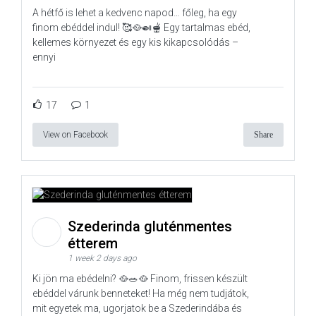
A hétfő is lehet a kedvenc napod… főleg, ha egy
finom ebéddel indul! 🥰🥘🍛🫕 Egy tartalmas ebéd,
kellemes környezet és egy kis kikapcsolódás –
ennyi
17
1
View on Facebook
Share
Szederinda gluténmentes
étterem
1 week 2 days ago
Ki jön ma ebédelni? 🥘🥗🥘 Finom, frissen készült
ebéddel várunk benneteket! Ha még nem tudjátok,
mit egyetek ma, ugorjatok be a Szederindába és