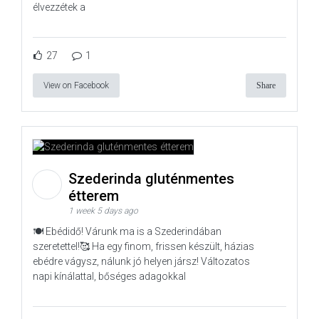
élvezzétek a
27
1
View on Facebook
Share
Szederinda gluténmentes
étterem
1 week 5 days ago
🍽️ Ebédidő! Várunk ma is a Szederindában
szeretettel!🥰 Ha egy finom, frissen készült, házias
ebédre vágysz, nálunk jó helyen jársz! Változatos
napi kínálattal, bőséges adagokkal