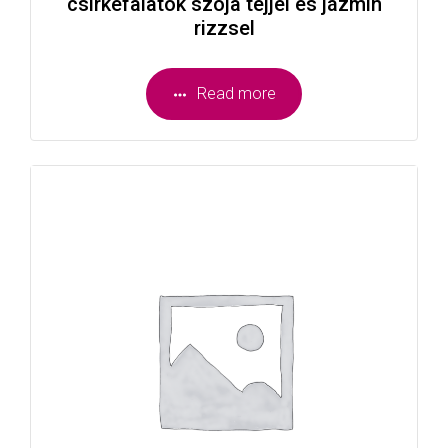
csirkefalatok szója tejjel és jázmin
rizzsel
Read more