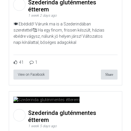
Szederinda gluténmentes
étterem
1 week 2 days ago
🍽️ Ebédidő! Várunk ma is a Szederindában
szeretettel!🥰 Ha egy finom, frissen készült, házias
ebédre vágysz, nálunk jó helyen jársz! Változatos
napi kínálattal, bőséges adagokkal
41
1
View on Facebook
Share
Szederinda gluténmentes
étterem
1 week 5 days ago