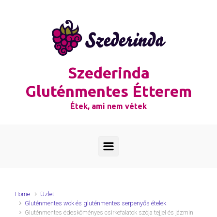
Skip to main content
Szederinda
Gluténmentes Étterem
Étek, ami nem vétek
Home
Üzlet
Gluténmentes wok és gluténmentes serpenyős ételek
Gluténmentes édesköményes csirkefalatok szója tejjel és jázmin