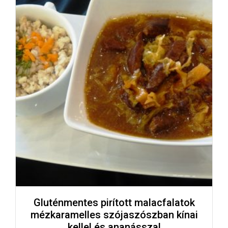
Gluténmentes pirított malacfalatok
mézkaramelles szójaszószban kínai
kellel és ananásszal