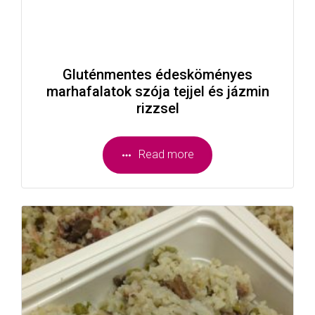
Gluténmentes édesköményes
marhafalatok szója tejjel és jázmin
rizzsel
Read more