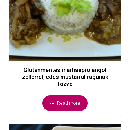
Gluténmentes marhaapró angol
zellerrel, édes mustárral ragunak
főzve
Read more