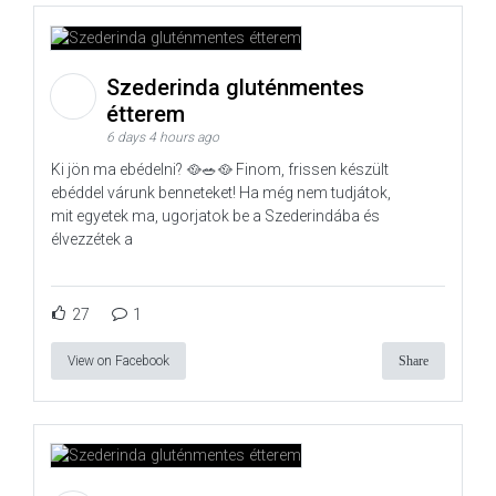
Szederinda gluténmentes
étterem
6 days 4 hours ago
Ki jön ma ebédelni? 🥘🥗🥘 Finom, frissen készült
ebéddel várunk benneteket! Ha még nem tudjátok,
mit egyetek ma, ugorjatok be a Szederindába és
élvezzétek a
27
1
View on Facebook
Share