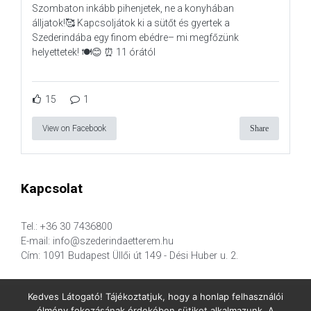
Szombaton inkább pihenjetek, ne a konyhában
álljatok!🥰 Kapcsoljátok ki a sütőt és gyertek a
Szederindába egy finom ebédre– mi megfőzünk
helyettetek! 🍽️😊 ⏰ 11 órától
15
1
View on Facebook
Share
Kapcsolat
Tel.: +36 30 7436800
E-mail: info@szederindaetterem.hu
Cím: 1091 Budapest Üllői út 149 - Dési Huber u. 2.
Kedves Látogató! Tájékoztatjuk, hogy a honlap felhasználói
élmény fokozásának érdekében sütiket alkalmazunk. A