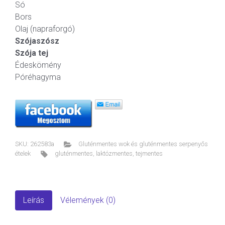
Só
Bors
Olaj (napraforgó)
Szójaszósz
Szója tej
Édeskömény
Póréhagyma
SKU:
262583a
Gluténmentes wok és gluténmentes serpenyős
ételek
gluténmentes
,
laktózmentes
,
tejmentes
Leírás
Vélemények (0)