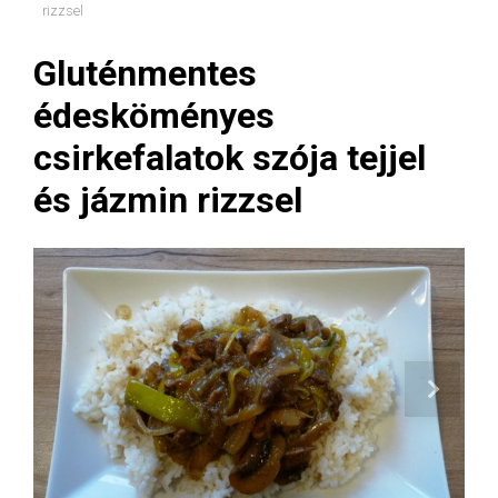
rizzsel
Gluténmentes
édesköményes
csirkefalatok szója tejjel
és jázmin rizzsel
Next