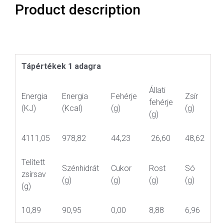
Product description
Tápértékek 1 adagra
Állati
Energia
Energia
Fehérje
Zsír
fehérje
(KJ)
(Kcal)
(g)
(g)
(g)
4111,05
978,82
44,23
26,60
48,62
Telített
Szénhidrát
Cukor
Rost
Só
zsírsav
(g)
(g)
(g)
(g)
(g)
10,89
90,95
0,00
8,88
6,96