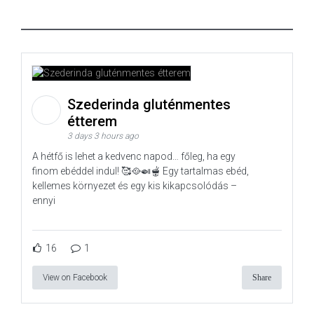
Szederinda gluténmentes
étterem
3 days 3 hours ago
A hétfő is lehet a kedvenc napod… főleg, ha egy
finom ebéddel indul! 🥰🥘🍛🫕 Egy tartalmas ebéd,
kellemes környezet és egy kis kikapcsolódás –
ennyi
16
1
View on Facebook
Share