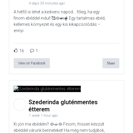
4 days 35 minutes ago
A hétfő is lehet a kedvenc napod… főleg, ha egy
finom ebéddel indul! 🥰🥘🍛🫕 Egy tartalmas ebéd,
kellemes környezet és egy kis kikapcsolódás –
ennyi
16
1
View on Facebook
Share
Szederinda gluténmentes
étterem
1 week 1 hour ago
Ki jön ma ebédelni? 🥘🥗🥘 Finom, frissen készült
ebéddel várunk benneteket! Ha még nem tudjátok,