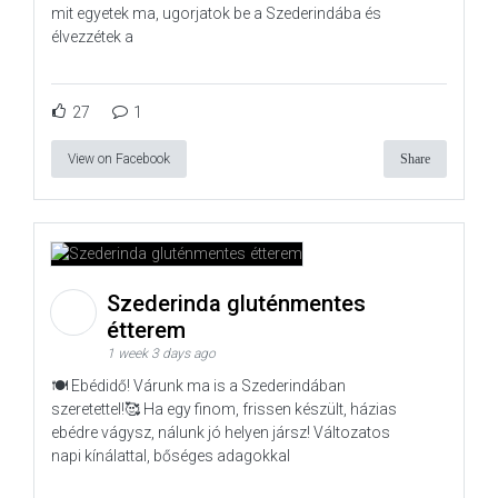
mit egyetek ma, ugorjatok be a Szederindába és
élvezzétek a
27
1
View on Facebook
Share
Szederinda gluténmentes
étterem
1 week 3 days ago
🍽️ Ebédidő! Várunk ma is a Szederindában
szeretettel!🥰 Ha egy finom, frissen készült, házias
ebédre vágysz, nálunk jó helyen jársz! Változatos
napi kínálattal, bőséges adagokkal