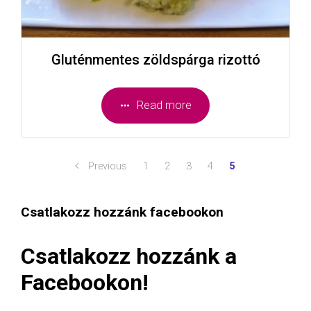
Gluténmentes zöldspárga rizottó
Read more
Previous
1
2
3
4
5
Csatlakozz hozzánk facebookon
Csatlakozz hozzánk a
Facebookon!