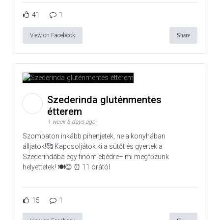
41
1
View on Facebook
Share
Szederinda gluténmentes
étterem
1 week 6 days ago
Szombaton inkább pihenjetek, ne a konyhában
álljatok!🥰 Kapcsoljátok ki a sütőt és gyertek a
Szederindába egy finom ebédre– mi megfőzünk
helyettetek! 🍽️😊 ⏰ 11 órától
15
1