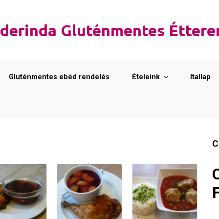
derinda Gluténmentes Étter
Gluténmentes ebéd rendelés
Ételeink
Itallap
C