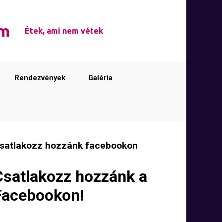
em
Étek, ami nem vétek
Rendezvények
Galéria
satlakozz hozzánk facebookon
Csatlakozz hozzánk a
Facebookon!