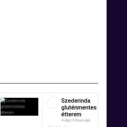
Szederinda
gluténmentes
étterem
4 days 9 hours ago