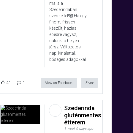
ma is a
Szederindában
szeretettel!🥰 Ha egy
finom, frissen
készült, házias
ebédre vágysz,
nálunk jó helyen
jársz! Változatos
napi kínálattal,
bőséges adagokkal
41
1
View on Facebook
Share
Szederinda
gluténmentes
étterem
1 week 6 days ago