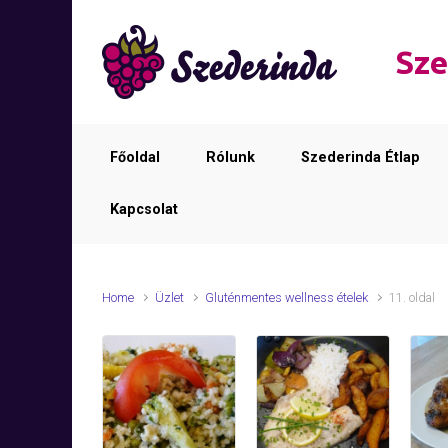
Skip to main content
Sze
Főoldal
Rólunk
Szederinda Étlap
Kapcsolat
Home
Üzlet
Gluténmentes wellness ételek
11. oldal