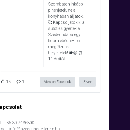
Szombaton inkább
pihenjetek, ne a
konyhában álljatok!
🥰 Kapcsoljátok ki a
sütőt és gyertek a
Szederindába egy
finom ebédre– mi
megfőzünk
helyettetek! 🍽️😊 ⏰
11 órától
15
1
View on Facebook
Share
apcsolat
l.: +36 30 7436800
mail: info@szederindaetterem.hu