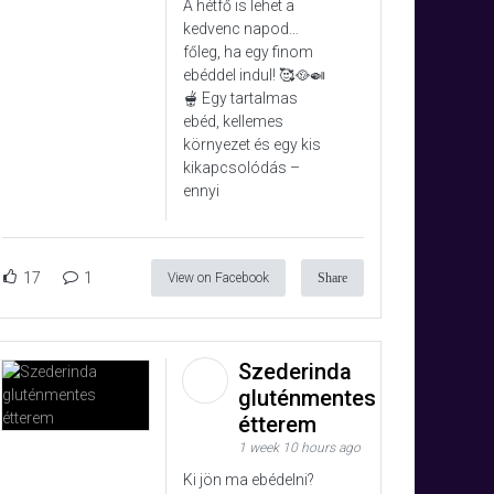
A hétfő is lehet a
kedvenc napod…
főleg, ha egy finom
ebéddel indul! 🥰🥘🍛
🫕 Egy tartalmas
ebéd, kellemes
környezet és egy kis
kikapcsolódás –
ennyi
17
1
View on Facebook
Share
Szederinda
gluténmentes
étterem
1 week 10 hours ago
Ki jön ma ebédelni?