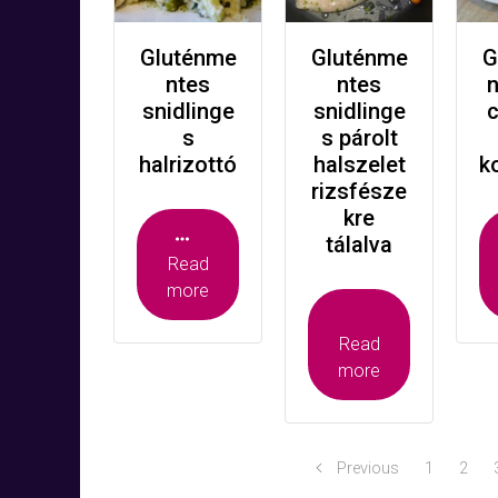
Gluténme
Gluténme
G
ntes
ntes
n
snidlinge
snidlinge
c
s
s párolt
halrizottó
halszelet
k
rizsfésze
kre
tálalva
Read
more
Read
more
Previous
1
2