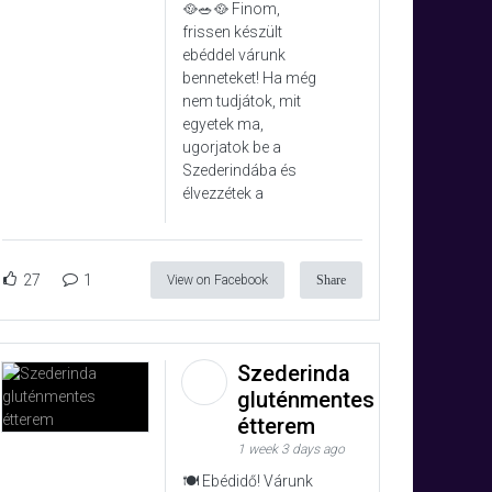
🥘🥗🥘 Finom,
frissen készült
ebéddel várunk
benneteket! Ha még
nem tudjátok, mit
egyetek ma,
ugorjatok be a
Szederindába és
élvezzétek a
27
1
View on Facebook
Share
Szederinda
gluténmentes
étterem
1 week 3 days ago
🍽️ Ebédidő! Várunk