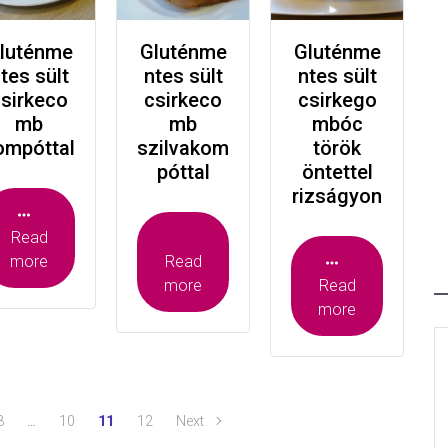
luténme
Gluténme
Gluténme
tes sült
ntes sült
ntes sült
sirkeco
csirkeco
csirkego
mb
mb
mbóc
ompóttal
szilvakom
török
póttal
öntettel
rizságyon
Read
more
Read
more
Read
more
3
…
10
11
12
Next