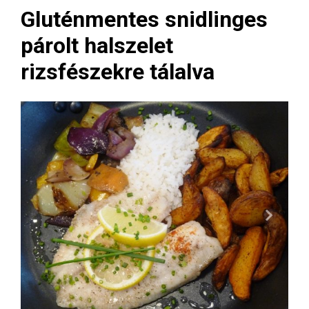
Gluténmentes snidlinges
párolt halszelet
rizsfészekre tálalva
Next