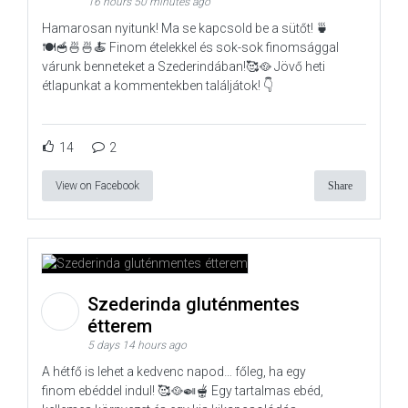
16 hours 50 minutes ago
Hamarosan nyitunk! Ma se kapcsold be a sütőt! 🍵
🍽️🥣🍜🍜🍝 Finom ételekkel és sok-sok finomsággal
várunk benneteket a Szederindában!🥰🥘 Jövő heti
étlapunkat a kommentekben találjátok! 👇
14
2
View on Facebook
Share
Szederinda gluténmentes
étterem
5 days 14 hours ago
A hétfő is lehet a kedvenc napod… főleg, ha egy
finom ebéddel indul! 🥰🥘🍛🫕 Egy tartalmas ebéd,