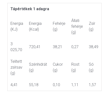
Tápértékek 1 adagra
Állati
Energia
Energia
Fehérje
Zsír
fehérje
(KJ)
(Kcal)
(g)
(g)
(g)
3
720,41
38,21
0,27
38,49
025,70
Telített
Szénhidrát
Cukor
Rost
Só
zsírsav
(g)
(g)
(g)
(g)
(g)
4,41
55,18
0,10
1,11
1,57