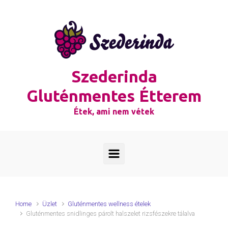
Skip to main content
Szederinda
Gluténmentes Étterem
Étek, ami nem vétek
Home
Üzlet
Gluténmentes wellness ételek
Gluténmentes snidlinges párolt halszelet rizsfészekre tálalva