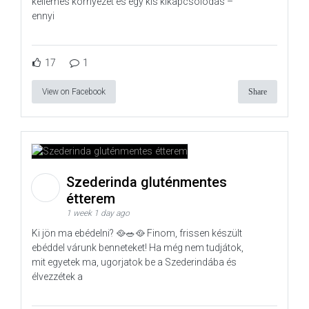
kellemes környezet és egy kis kikapcsolódás –
ennyi
17
1
View on Facebook
Share
Szederinda gluténmentes
étterem
1 week 1 day ago
Ki jön ma ebédelni? 🥘🥗🥘 Finom, frissen készült
ebéddel várunk benneteket! Ha még nem tudjátok,
mit egyetek ma, ugorjatok be a Szederindába és
élvezzétek a