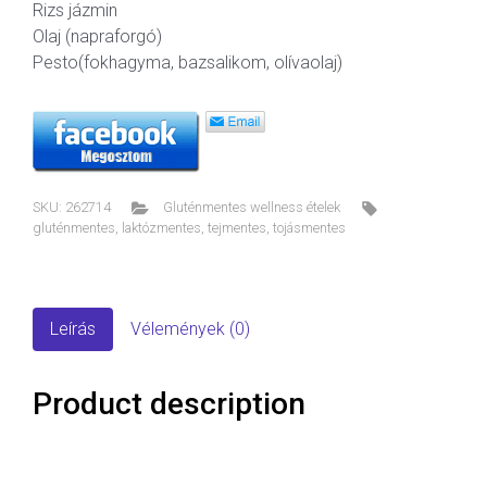
Rizs jázmin
Olaj (napraforgó)
Pesto(fokhagyma, bazsalikom, olívaolaj)
SKU:
262714
Gluténmentes wellness ételek
gluténmentes
,
laktózmentes
,
tejmentes
,
tojásmentes
Leírás
Vélemények (0)
Product description