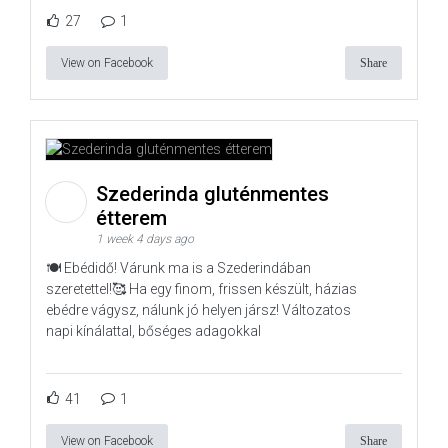
27
1
View on Facebook
Share
Szederinda gluténmentes
étterem
1 week 4 days ago
🍽️ Ebédidő! Várunk ma is a Szederindában
szeretettel!🥰 Ha egy finom, frissen készült, házias
ebédre vágysz, nálunk jó helyen jársz! Változatos
napi kínálattal, bőséges adagokkal
41
1
View on Facebook
Share