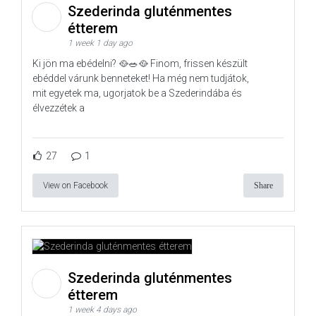
Szederinda gluténmentes
étterem
1 week 1 day ago
Ki jön ma ebédelni? 🥘🥗🥘 Finom, frissen készült
ebéddel várunk benneteket! Ha még nem tudjátok,
mit egyetek ma, ugorjatok be a Szederindába és
élvezzétek a
27
1
View on Facebook
Share
Szederinda gluténmentes
étterem
1 week 4 days ago