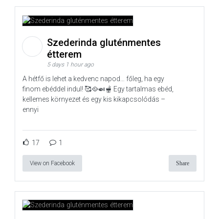
Szederinda gluténmentes
étterem
5 days 1 hour ago
A hétfő is lehet a kedvenc napod… főleg, ha egy
finom ebéddel indul! 🥰🥘🍛🫕 Egy tartalmas ebéd,
kellemes környezet és egy kis kikapcsolódás –
ennyi
17
1
View on Facebook
Share