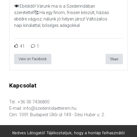
🍽️ Ebédidő! Várunk ma is a Szederindában
szeretettel!🥰 Ha egy finom, frissen készült, házias
ebédre vágysz, nálunk jó helyen jársz! Változatos
napi kínálattal, bőséges adagokkal
41
1
View on Facebook
Share
Kapcsolat
Tel.: +36 30 7436800
E-mail: info@szederindaetterem.hu
Cím: 1091 Budapest Üllői út 149 - Dési Huber u. 2.
Kedves Látogató! Tájékoztatjuk, hogy a honlap felhasználói