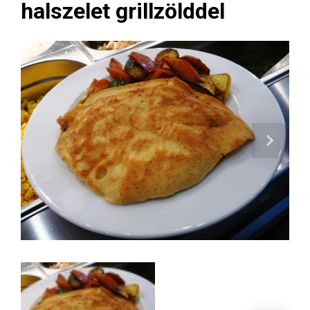
halszelet grillzölddel
Next