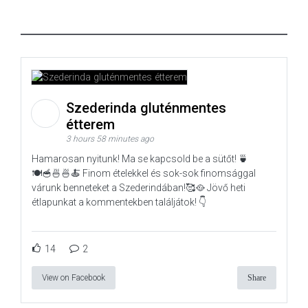
Szederinda gluténmentes
étterem
3 hours 58 minutes ago
Hamarosan nyitunk! Ma se kapcsold be a sütőt! 🍵
🍽️🥣🍜🍜🍝 Finom ételekkel és sok-sok finomsággal
várunk benneteket a Szederindában!🥰🥘 Jövő heti
étlapunkat a kommentekben találjátok! 👇
14
2
View on Facebook
Share