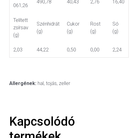
490,78
40,43
2,76
16,40
061,26
Telített
Szénhidrát
Cukor
Rost
Só
zsírsav
(g)
(g)
(g)
(g)
(g)
2,03
44,22
0,50
0,00
2,24
Allergének:
hal, tojás, zeller
Kapcsolódó
termékek