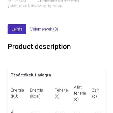
SKU:
216453
Gluténmentes wellness ételek
gluténmentes
,
laktózmentes
,
tejmentes
Leírás
Vélemények (0)
Product description
Tápértékek 1 adagra
Állati
Energia
Energia
Fehérje
Zsír
fehérje
(KJ)
(Kcal)
(g)
(g)
(g)
2