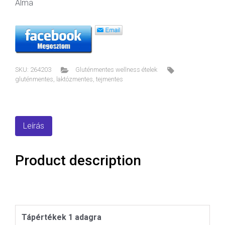
Alma
SKU:
264203
Gluténmentes wellness ételek
gluténmentes
,
laktózmentes
,
tejmentes
Leírás
Product description
Tápértékek 1 adagra