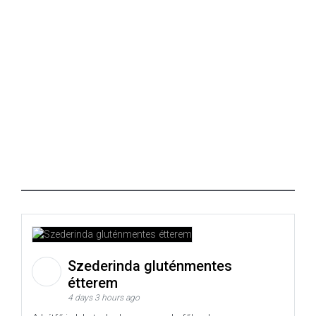
Szederinda gluténmentes
étterem
4 days 3 hours ago