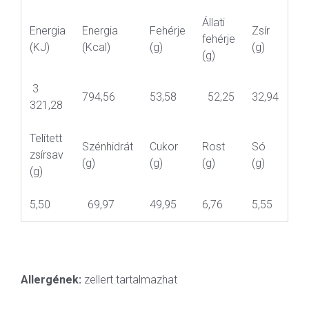
Állati
Energia
Energia
Fehérje
Zsír
fehérje
(KJ)
(Kcal)
(g)
(g)
(g)
3
794,56
53,58
52,25
32,94
321,28
Telített
Szénhidrát
Cukor
Rost
Só
zsírsav
(g)
(g)
(g)
(g)
(g)
5,50
69,97
49,95
6,76
5,55
Allergének:
zellert tartalmazhat