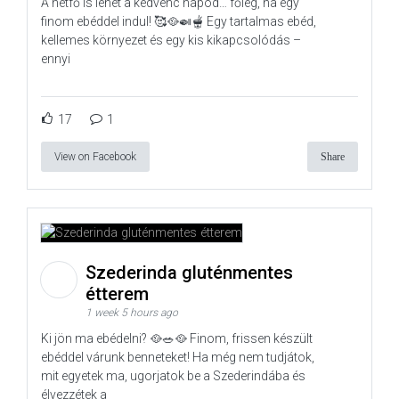
A hétfő is lehet a kedvenc napod… főleg, ha egy
finom ebéddel indul! 🥰🥘🍛🫕 Egy tartalmas ebéd,
kellemes környezet és egy kis kikapcsolódás –
ennyi
17
1
View on Facebook
Share
Szederinda gluténmentes
étterem
1 week 5 hours ago
Ki jön ma ebédelni? 🥘🥗🥘 Finom, frissen készült
ebéddel várunk benneteket! Ha még nem tudjátok,
mit egyetek ma, ugorjatok be a Szederindába és
élvezzétek a