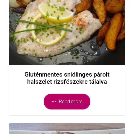
Gluténmentes snidlinges párolt
halszelet rizsfészekre tálalva
Read more