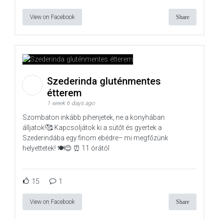
View on Facebook
Share
Szederinda gluténmentes
étterem
1 week 6 days ago
Szombaton inkább pihenjetek, ne a konyhában
álljatok!🥰 Kapcsoljátok ki a sütőt és gyertek a
Szederindába egy finom ebédre– mi megfőzünk
helyettetek! 🍽️😊 ⏰ 11 órától
15
1
View on Facebook
Share