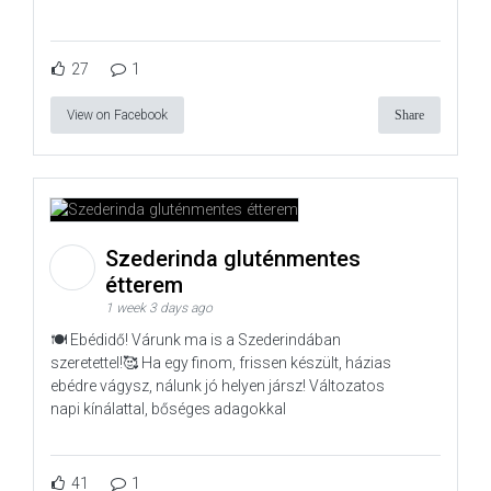
27
1
View on Facebook
Share
Szederinda gluténmentes
étterem
1 week 3 days ago
🍽️ Ebédidő! Várunk ma is a Szederindában
szeretettel!🥰 Ha egy finom, frissen készült, házias
ebédre vágysz, nálunk jó helyen jársz! Változatos
napi kínálattal, bőséges adagokkal
41
1