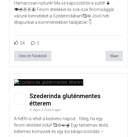
Hamarosan nyitunk! Ma se kapcsold be a sütőt! 🍵
🍽️🥣🍜🍜🍝 Finom ételekkel és sok-sok finomsággal
várunk benneteket a Szederindában!🥰🥘 Jövő heti
étlapunkat a kommentekben találjátok! 👇
24
3
View on Facebook
Share
Szederinda gluténmentes
étterem
6 days 5 hours ago
A hétfő is lehet a kedvenc napod… főleg, ha egy
finom ebéddel indul! 🥰🥘🍛🫕 Egy tartalmas ebéd,
kellemes környezet és egy kis kikapcsolódás –