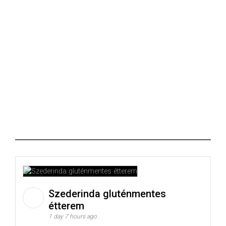
Szederinda gluténmentes
étterem
1 day 7 hours ago