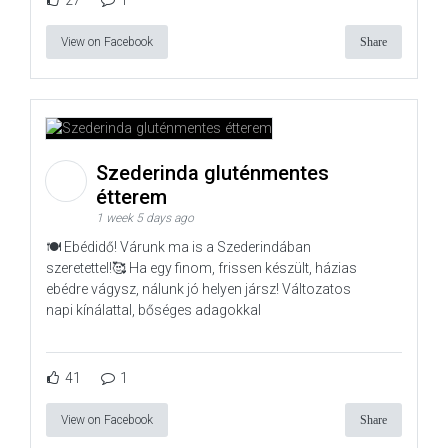
27
1
View on Facebook
Share
Szederinda gluténmentes
étterem
1 week 5 days ago
🍽️ Ebédidő! Várunk ma is a Szederindában
szeretettel!🥰 Ha egy finom, frissen készült, házias
ebédre vágysz, nálunk jó helyen jársz! Változatos
napi kínálattal, bőséges adagokkal
41
1
View on Facebook
Share