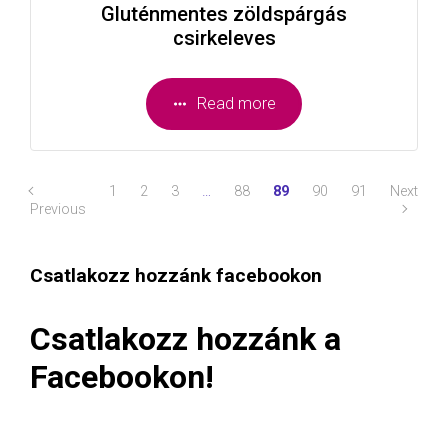
Gluténmentes zöldspárgás
csirkeleves
Read more
1
2
3
…
88
89
90
91
Next
Previous
Csatlakozz hozzánk facebookon
Csatlakozz hozzánk a
Facebookon!