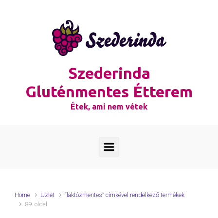
Skip to main content
Szederinda
Gluténmentes Étterem
Étek, ami nem vétek
Home
Üzlet
“laktózmentes” címkével rendelkező termékek
89. oldal