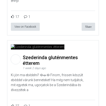
ennyi
17
1
View on Facebook
Share
Szederinda gluténmentes
étterem
1 week 2 days ago
Ki jön ma ebédelni? 🥘🥗🥘 Finom, frissen készült
ebéddel várunk benneteket! Ha még nem tudjátok,
mit egyetek ma, ugorjatok be a Szederindába és
élvezzétek a