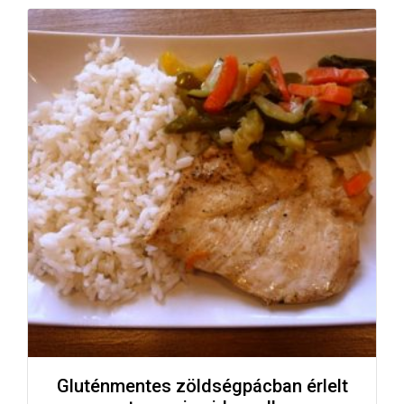
Gluténmentes zöldségpácban érlelt