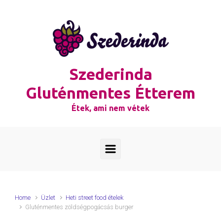
Skip to main content
Szederinda
Gluténmentes Étterem
Étek, ami nem vétek
Home
Üzlet
Heti street food ételek
Gluténmentes zöldségpogácsás burger