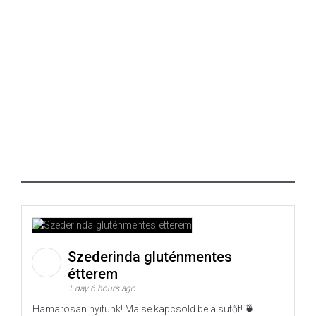
Szederinda gluténmentes
étterem
1 day 6 hours ago
Hamarosan nyitunk! Ma se kapcsold be a sütőt! 🍵