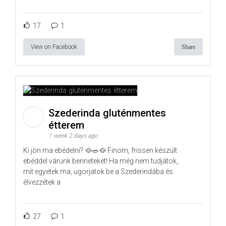
17
1
View on Facebook
Share
Szederinda gluténmentes
étterem
1 week 2 days ago
Ki jön ma ebédelni? 🥘🥗🥘 Finom, frissen készült
ebéddel várunk benneteket! Ha még nem tudjátok,
mit egyetek ma, ugorjatok be a Szederindába és
élvezzétek a
27
1