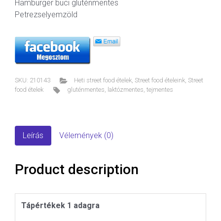
Hamburger buci gluténmentes
Petrezselyemzöld
SKU:
210143
Heti street food ételek
,
Street food ételeink
,
Street
food ételek
gluténmentes
,
laktózmentes
,
tejmentes
Leírás
Vélemények (0)
Product description
Tápértékek 1 adagra