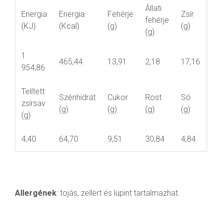
Állati
Energia
Energia
Fehérje
Zsír
fehérje
(KJ)
(Kcal)
(g)
(g)
(g)
1
465,44
13,91
2,18
17,16
954,86
Telített
Szénhidrát
Cukor
Rost
Só
zsírsav
(g)
(g)
(g)
(g)
(g)
4,40
64,70
9,51
30,84
4,84
Allergének
: tojás, zellert és lupint tartalmazhat.