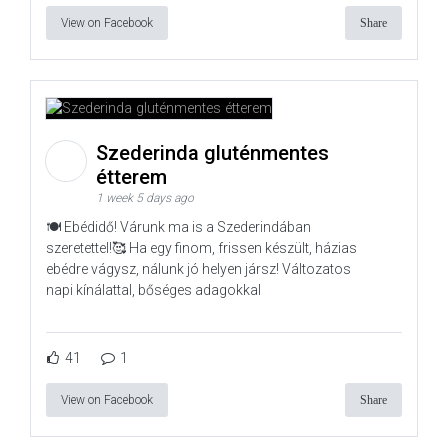
View on Facebook
Share
Szederinda gluténmentes
étterem
1 week 5 days ago
🍽️ Ebédidő! Várunk ma is a Szederindában
szeretettel!🥰 Ha egy finom, frissen készült, házias
ebédre vágysz, nálunk jó helyen jársz! Változatos
napi kínálattal, bőséges adagokkal
41
1
View on Facebook
Share