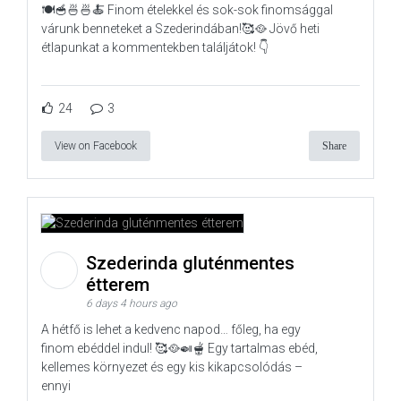
🍽️🥣🍜🍜🍝 Finom ételekkel és sok-sok finomsággal
várunk benneteket a Szederindában!🥰🥘 Jövő heti
étlapunkat a kommentekben találjátok! 👇
24
3
View on Facebook
Share
Szederinda gluténmentes
étterem
6 days 4 hours ago
A hétfő is lehet a kedvenc napod… főleg, ha egy
finom ebéddel indul! 🥰🥘🍛🫕 Egy tartalmas ebéd,
kellemes környezet és egy kis kikapcsolódás –
ennyi