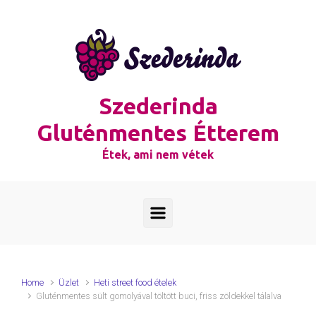
Skip to main content
Szederinda
Gluténmentes Étterem
Étek, ami nem vétek
Home
Üzlet
Heti street food ételek
Gluténmentes sült gomolyával töltött buci, friss zöldekkel tálalva