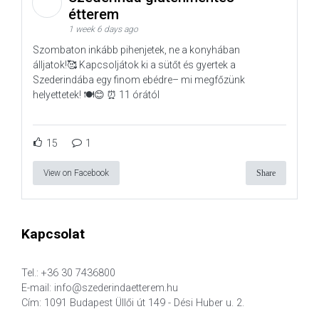
étterem
1 week 6 days ago
Szombaton inkább pihenjetek, ne a konyhában
álljatok!🥰 Kapcsoljátok ki a sütőt és gyertek a
Szederindába egy finom ebédre– mi megfőzünk
helyettetek! 🍽️😊 ⏰ 11 órától
15
1
View on Facebook
Share
Kapcsolat
Tel.: +36 30 7436800
E-mail: info@szederindaetterem.hu
Cím: 1091 Budapest Üllői út 149 - Dési Huber u. 2.