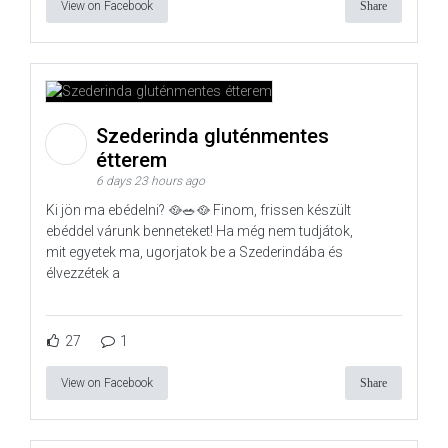
View on Facebook
Share
Szederinda gluténmentes
étterem
6 days 23 hours ago
Ki jön ma ebédelni? 🥘🥗🥘 Finom, frissen készült
ebéddel várunk benneteket! Ha még nem tudjátok,
mit egyetek ma, ugorjatok be a Szederindába és
élvezzétek a
27
1
View on Facebook
Share