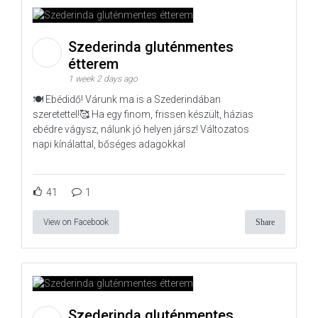
Szederinda gluténmentes
étterem
1 week 2 days ago
🍽️ Ebédidő! Várunk ma is a Szederindában
szeretettel!🥰 Ha egy finom, frissen készült, házias
ebédre vágysz, nálunk jó helyen jársz! Változatos
napi kínálattal, bőséges adagokkal
41
1
View on Facebook
Share
Szederinda gluténmentes