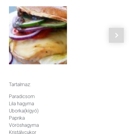
Tartalmaz:
Paradicsom
Lila hagyma
Uborka(kígyó)
Paprika
Vöröshagyma
Kristálycukor