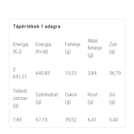
Tápértékek 1 adagra
Állati
Energia
Energia
Fehérje
Zsír
fehérje
(KJ)
(Kcal)
(g)
(g)
(g)
2
640,83
10,53
3,84
36,79
691,51
Telített
Szénhidrát
Cukor
Rost
Só
zsírsav
(g)
(g)
(g)
(g)
(g)
7,85
67,73
39,52
6,41
5,40