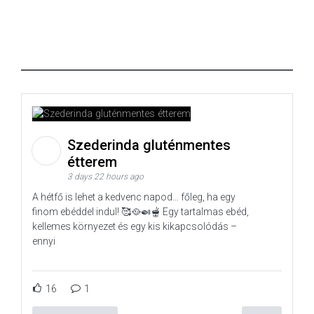
Szederinda gluténmentes
étterem
3 days 22 hours ago
A hétfő is lehet a kedvenc napod… főleg, ha egy
finom ebéddel indul! 🥰🥘🍛🫕 Egy tartalmas ebéd,
kellemes környezet és egy kis kikapcsolódás –
ennyi
16
1