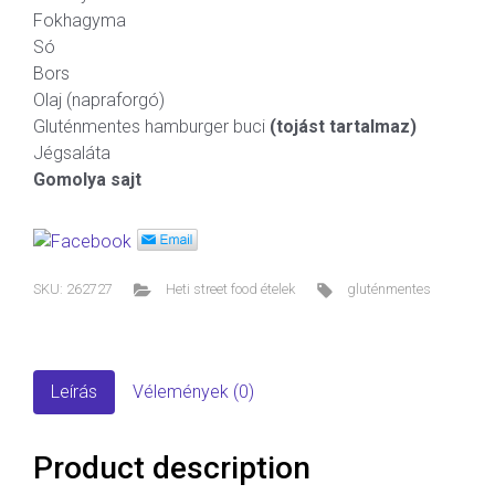
Fokhagyma
Só
Bors
Olaj (napraforgó)
Gluténmentes hamburger buci
(tojást tartalmaz)
Jégsaláta
Gomolya sajt
SKU:
262727
Heti street food ételek
gluténmentes
Leírás
Vélemények (0)
Product description