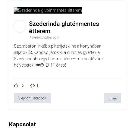
Szederinda gluténmentes
étterem
1 week 5 days ago
Szombaton inkább pihenjetek, ne a konyhában
álljatok!🥰 Kapcsoljátok ki a sütőt és gyertek a
Szederindába egy finom ebédre– mi megfőzünk
helyettetek! 🍽️😊 ⏰ 11 órától
15
1
View on Facebook
Share
Kapcsolat