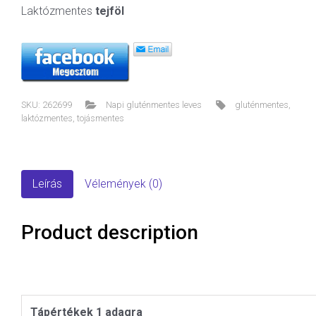
Laktózmentes
tejföl
SKU:
262699
Napi gluténmentes leves
gluténmentes
,
laktózmentes
,
tojásmentes
Leírás
Vélemények (0)
Product description
Tápértékek 1 adagra