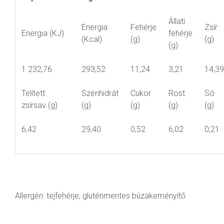
Állati
Energia
Fehérje
Zsír
Energia (KJ)
fehérje
(Kcal)
(g)
(g)
(g)
1 232,76
293,52
11,24
3,21
14,39
Telített
Szénhidrát
Cukor
Rost
Só
zsírsav (g)
(g)
(g)
(g)
(g)
6,42
29,40
0,52
6,02
0,21
Allergén: tejfehérje, gluténmentes búzakeményítő