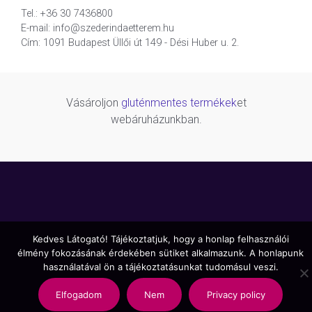
Tel.: +36 30 7436800
E-mail: info@szederindaetterem.hu
Cím: 1091 Budapest Üllői út 149 - Dési Huber u. 2.
Vásároljon
gluténmentes termékek
et
webáruházunkban.
Kedves Látogató! Tájékoztatjuk, hogy a honlap felhasználói
élmény fokozásának érdekében sütiket alkalmazunk. A honlapunk
használatával ön a tájékoztatásunkat tudomásul veszi.
Elfogadom
Nem
Privacy policy