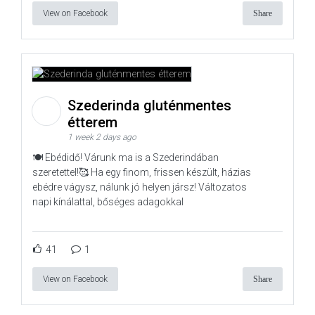
View on Facebook
Share
Szederinda gluténmentes
étterem
1 week 2 days ago
🍽️ Ebédidő! Várunk ma is a Szederindában
szeretettel!🥰 Ha egy finom, frissen készült, házias
ebédre vágysz, nálunk jó helyen jársz! Változatos
napi kínálattal, bőséges adagokkal
41
1
View on Facebook
Share