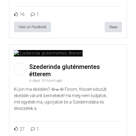
16
1
View on Facebook
Share
Szederinda gluténmentes
étterem
6 days 16 hours ago
Ki jön ma ebédelni? 🥘🥗🥘 Finom, frissen készült
ebéddel várunk benneteket! Ha még nem tudjátok,
mit egyetek ma, ugorjatok be a Szederindába és
élvezzétek a
27
1