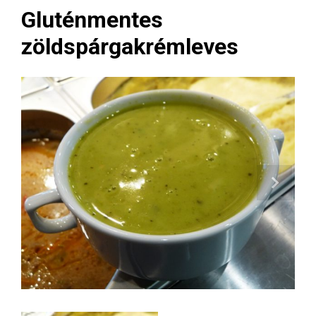
Gluténmentes
zöldspárgakrémleves
Next