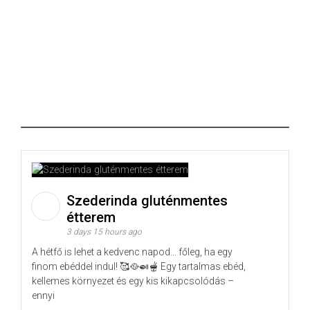
Szederinda gluténmentes
étterem
3 days 15 hours ago
A hétfő is lehet a kedvenc napod… főleg, ha egy
finom ebéddel indul! 🥰🥘🍛🫕 Egy tartalmas ebéd,
kellemes környezet és egy kis kikapcsolódás –
ennyi