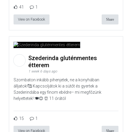
41
1
View on Facebook
Share
Szederinda gluténmentes
étterem
1 week 6 days ago
Szombaton inkább pihenjetek, ne a konyhában
álljatok!🥰 Kapcsoljátok ki a sütőt és gyertek a
Szederindába egy finom ebédre– mi megfőzünk
helyettetek! 🍽️😊 ⏰ 11 órától
15
1
View on Facebook
Share