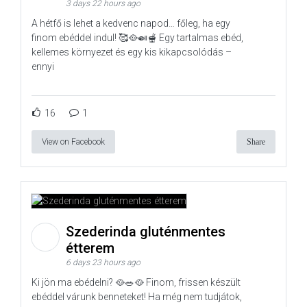
3 days 22 hours ago
A hétfő is lehet a kedvenc napod… főleg, ha egy
finom ebéddel indul! 🥰🥘🍛🫕 Egy tartalmas ebéd,
kellemes környezet és egy kis kikapcsolódás –
ennyi
16
1
View on Facebook
Share
Szederinda gluténmentes
étterem
6 days 23 hours ago
Ki jön ma ebédelni? 🥘🥗🥘 Finom, frissen készült
ebéddel várunk benneteket! Ha még nem tudjátok,