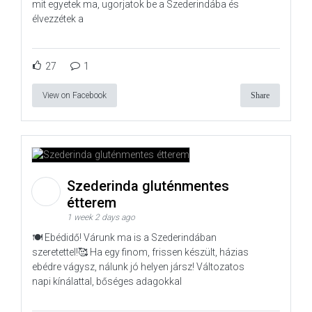
mit egyetek ma, ugorjatok be a Szederindába és
élvezzétek a
27
1
View on Facebook
Share
Szederinda gluténmentes
étterem
1 week 2 days ago
🍽️ Ebédidő! Várunk ma is a Szederindában
szeretettel!🥰 Ha egy finom, frissen készült, házias
ebédre vágysz, nálunk jó helyen jársz! Változatos
napi kínálattal, bőséges adagokkal