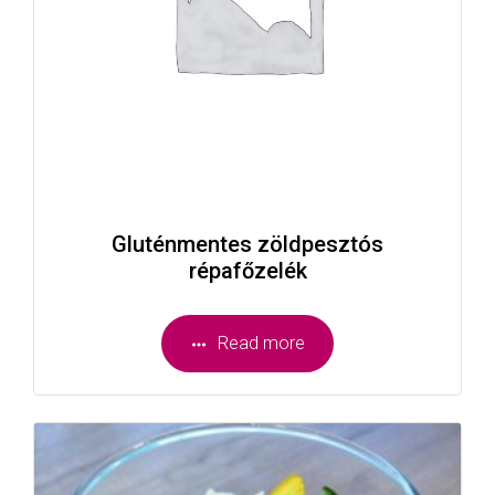
Gluténmentes zöldpesztós
répafőzelék
Read more