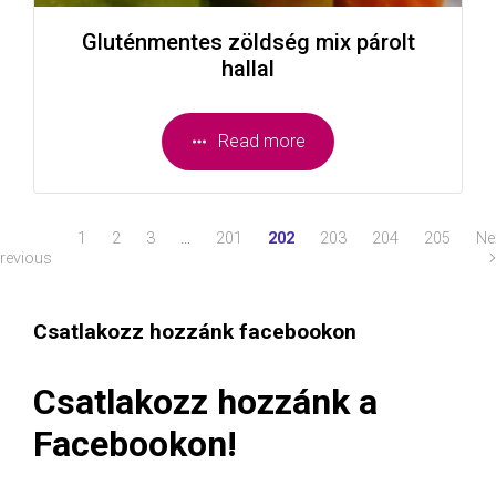
Gluténmentes zöldség mix párolt
hallal
Read more
1
2
3
…
201
202
203
204
205
Ne
revious
Csatlakozz hozzánk facebookon
Csatlakozz hozzánk a
Facebookon!