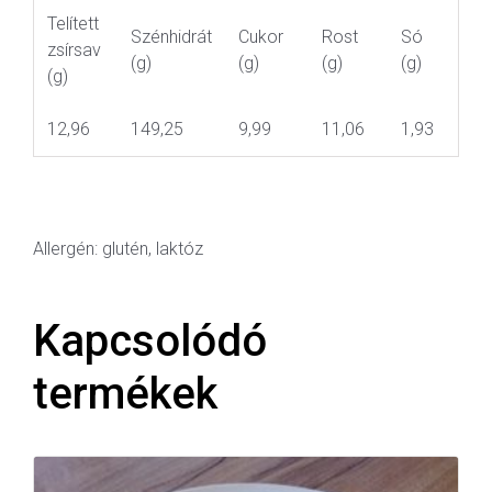
Telített
Szénhidrát
Cukor
Rost
Só
zsírsav
(g)
(g)
(g)
(g)
(g)
12,96
149,25
9,99
11,06
1,93
Allergén: glutén, laktóz
Kapcsolódó
termékek