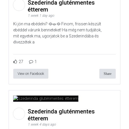
Szederinda gluténmentes
étterem
1 week 1 day ago
Ki jön ma ebédelni? 🥘🥗🥘 Finom, frissen készült
ebéddel várunk benneteket! Ha még nem tudjátok,
mit egyetek ma, ugorjatok be a Szederindába és
élvezzétek a
27
1
View on Facebook
Share
Szederinda gluténmentes
étterem
1 week 4 days ago