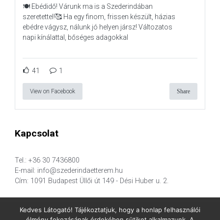
🍽️ Ebédidő! Várunk ma is a Szederindában
szeretettel!🥰 Ha egy finom, frissen készült, házias
ebédre vágysz, nálunk jó helyen jársz! Változatos
napi kínálattal, bőséges adagokkal
41
1
View on Facebook
Share
Kapcsolat
Tel.: +36 30 7436800
E-mail: info@szederindaetterem.hu
Cím: 1091 Budapest Üllői út 149 - Dési Huber u. 2.
Kedves Látogató! Tájékoztatjuk, hogy a honlap felhasználói
élmény fokozásának érdekében sütiket alkalmazunk. A