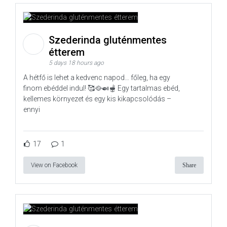
Szederinda gluténmentes
étterem
5 days 18 hours ago
A hétfő is lehet a kedvenc napod… főleg, ha egy
finom ebéddel indul! 🥰🥘🍛🫕 Egy tartalmas ebéd,
kellemes környezet és egy kis kikapcsolódás –
ennyi
17
1
View on Facebook
Share