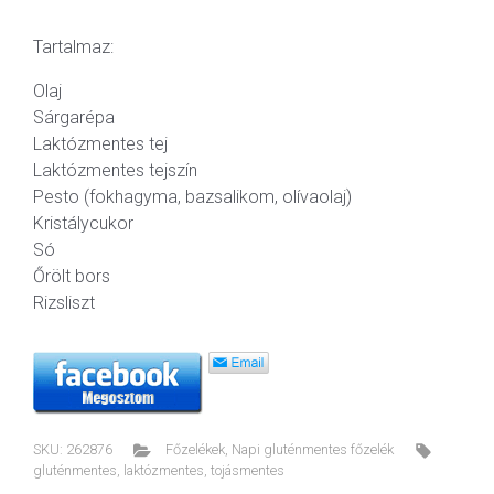
Tartalmaz:
Olaj
Sárgarépa
Laktózmentes tej
Laktózmentes tejszín
Pesto (fokhagyma, bazsalikom, olívaolaj)
Kristálycukor
Só
Őrölt bors
Rizsliszt
SKU:
262876
Főzelékek
,
Napi gluténmentes főzelék
gluténmentes
,
laktózmentes
,
tojásmentes