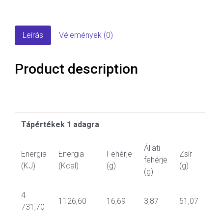
Leírás
Vélemények (0)
Product description
Tápértékek 1 adagra
Állati
Energia
Energia
Fehérje
Zsír
fehérje
(KJ)
(Kcal)
(g)
(g)
(g)
4
1126,60
16,69
3,87
51,07
731,70