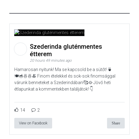
Szederinda gluténmentes
étterem
20 hours 49 minutes ago
Hamarosan nyitunk! Ma se kapcsold be a sütőt! 🍵
🍽️🥣🍜🍜🍝 Finom ételekkel és sok-sok finomsággal
várunk benneteket a Szederindában!🥰🥘 Jövő heti
étlapunkat a kommentekben találjátok! 👇
14
2
View on Facebook
Share