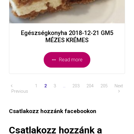
Egészségkonyha 2018-12-21 GM5
MÉZES KRÉMES
Read more
1
2
3
…
203
204
205
Next
Previous
Csatlakozz hozzánk facebookon
Csatlakozz hozzánk a