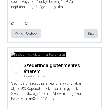
ebédre vágysz, nálunk jó helyen jársz! Változatos
napi kínálattal, bőséges adagokkal
41
1
View on Facebook
Share
Szederinda gluténmentes
étterem
1 week 6 days ago
Szombaton inkább pihenjetek, ne a konyhában
álljatok!🥰 Kapcsoljátok ki a sütőt és gyertek a
Szederindába egy finom ebédre– mi megfőzünk
helyettetek! 🍽️😊 ⏰ 11 órától