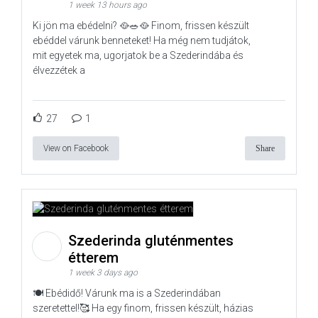
1 week 13 hours ago
Ki jön ma ebédelni? 🥘🥗🥘 Finom, frissen készült
ebéddel várunk benneteket! Ha még nem tudjátok,
mit egyetek ma, ugorjatok be a Szederindába és
élvezzétek a
27
1
View on Facebook
Share
Szederinda gluténmentes
étterem
1 week 3 days ago
🍽️ Ebédidő! Várunk ma is a Szederindában
szeretettel!🥰 Ha egy finom, frissen készült, házias