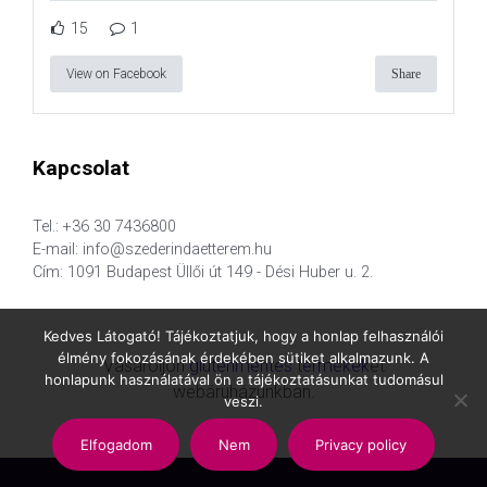
15
1
View on Facebook
Share
Kapcsolat
Tel.: +36 30 7436800
E-mail: info@szederindaetterem.hu
Cím: 1091 Budapest Üllői út 149 - Dési Huber u. 2.
Kedves Látogató! Tájékoztatjuk, hogy a honlap felhasználói
élmény fokozásának érdekében sütiket alkalmazunk. A
Vásároljon
gluténmentes termékek
et
honlapunk használatával ön a tájékoztatásunkat tudomásul
webáruházunkban.
veszi.
Elfogadom
Nem
Privacy policy