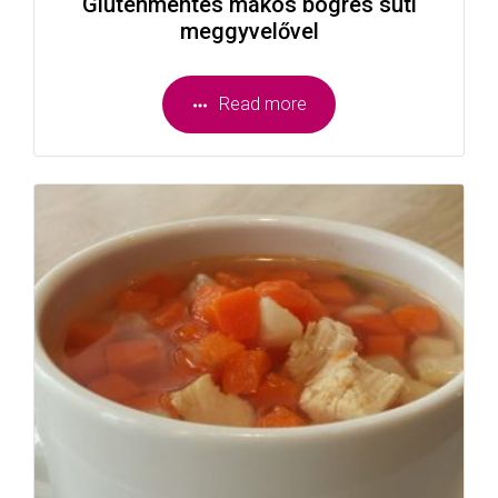
Gluténmentes mákos bögrés süti
meggyvelővel
Read more