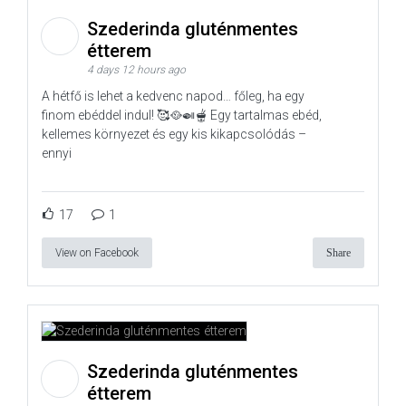
Szederinda gluténmentes
étterem
4 days 12 hours ago
A hétfő is lehet a kedvenc napod… főleg, ha egy
finom ebéddel indul! 🥰🥘🍛🫕 Egy tartalmas ebéd,
kellemes környezet és egy kis kikapcsolódás –
ennyi
17
1
View on Facebook
Share
Szederinda gluténmentes
étterem