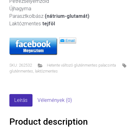
Petrezselyemzöld
Újhagyma
Parasztkolbász
(nátrium-glutamát)
Laktózmentes
tejföl
SKU:
262532
Hetente változó gluténmentes palacsinta
gluténmentes
,
laktózmentes
Leírás
Vélemények (0)
Product description