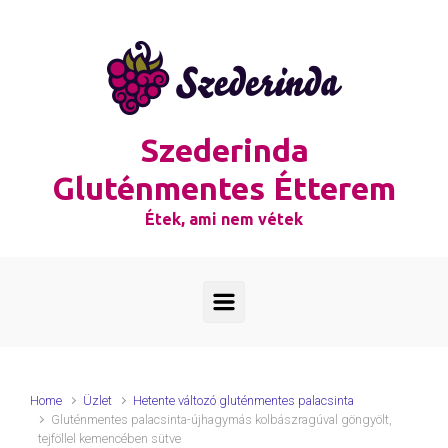
Skip to main content
Szederinda
Gluténmentes Étterem
Étek, ami nem vétek
Home
Üzlet
Hetente változó gluténmentes palacsinta
Gluténmentes palacsinta-újhagymás kolbászragúval göngyölt,
tejföllel kemencében sütve