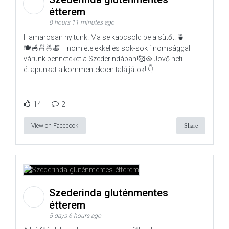
étterem
8 hours 11 minutes ago
Hamarosan nyitunk! Ma se kapcsold be a sütőt! 🍵
🍽️🥣🍜🍜🍝 Finom ételekkel és sok-sok finomsággal
várunk benneteket a Szederindában!🥰🥘 Jövő heti
étlapunkat a kommentekben találjátok! 👇
14
2
View on Facebook
Share
Szederinda gluténmentes
étterem
5 days 6 hours ago