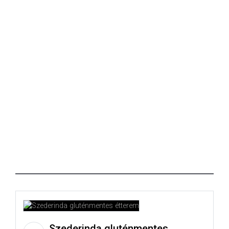
Szederinda gluténmentes