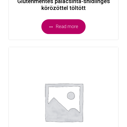
Gluténmentes palacsinta-snidlinges
körözöttel töltött
Read more