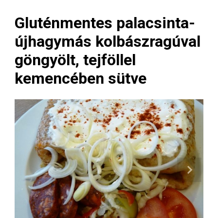
Gluténmentes palacsinta-
újhagymás kolbászragúval
göngyölt, tejföllel
kemencében sütve
Next