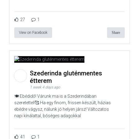
27
1
View on Facebook
Share
Szederinda gluténmentes
étterem
1 week 4 days ago
🍽️ Ebédidő! Várunk ma is a Szederindában
szeretettel!🥰 Ha egy finom, frissen készült, házias
ebédre vágysz, nálunk jó helyen jársz! Változatos
napi kínálattal, bőséges adagokkal
41
1