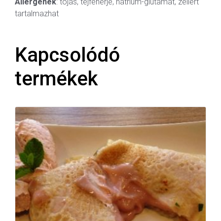
Allergének
: tojás, tejfehérje, nátrium-glutamát, zellert
tartalmazhat
Kapcsolódó
termékek