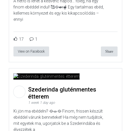
A hétfő is lehet a kedvenc napod… főleg, ha egy
finom ebéddel indul! 🥰🥘🍛🫕 Egy tartalmas ebéd,
kellemes környezet és egy kis kikapcsolódás –
ennyi
17
1
View on Facebook
Share
Szederinda gluténmentes
étterem
1 week 1 day ago
Ki jön ma ebédelni? 🥘🥗🥘 Finom, frissen készült
ebéddel várunk benneteket! Ha még nem tudjátok,
mit egyetek ma, ugorjatok be a Szederindába és
élvezzétek a