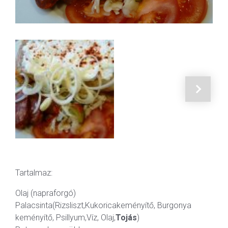
Tartalmaz:
Olaj (napraforgó)
Palacsinta(Rizsliszt,Kukoricakeményítő, Burgonya
keményítő, Psillyum,Víz, Olaj,
Tojás
)