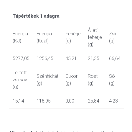
Tápértékek 1 adagra
Állati
Energia
Energia
Fehérje
Zsír
fehérje
(KJ)
(Kcal)
(g)
(g)
(g)
5277,05
1256,45
45,21
21,35
66,64
Telített
Szénhidrát
Cukor
Rost
Só
zsírsav
(g)
(g)
(g)
(g)
(g)
15,14
118,95
0,00
25,84
4,23